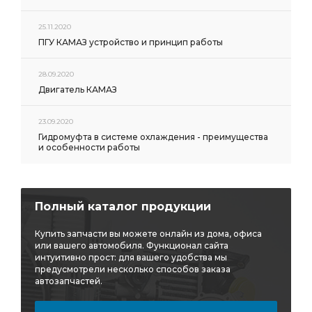
вкладышей -1,00
трубки Камоцци
25.11.2020
Комплект коренных вкладышей 0,05
ПГУ КАМАЗ устройство и принцип работы
коренных вкладышей 0,05
сборе Malang
28.09.2020
заглушек Дайдо
вкладышей 2,25
заглушек к/в
Двигатель КАМАЗ
заглушек к/в Дайдо
к/в Дайдо
Привод вентилятора гидромуфта
23.09.2020
Гидромуфта в системе охлаждения - преимущества
вентилятора гидромуфта
Клапан выпускной
и особенности работы
Клапан впускной
масляного фильтра
Прокладка выпускного
Полный каталог продукции
Прокладка выпускного коллектора
Трубка ТНВД
Трубка топливная дренажная
топливная дренажная
Купить запчасти вы можете онлайн из дома, офиса
или вашего автомобиля. Функционал сайта
высокого давления
АГАТ ЧЗСА
интуитивно прост: для вашего удобства мы
предусмотрели несколько способов заказа
Прокладка патрубка
Камоцци D2521
автозапчастей.
Полушайба упорного