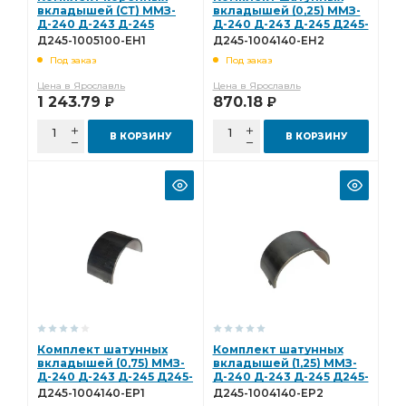
полукольцо упорного
вкладышей (СТ) ММЗ-
вкладышей (0,25) ММЗ-
Д-240 Д-243 Д-245
Д-240 Д-243 Д-245 Д245-
(А23.01-81.037 А23.01-
1004140-ЕН2 (Дайдо)
полукольцо упорного подшипника
Д245-1005100-ЕН1
Д245-1004140-ЕН2
8116) Д245-1005100-ЕН1
(Дайдо)
(Дайдо)
Под заказ
Под заказ
(Дайдо)
Комплект шатунных вкладышей 0,50
Цена в Ярославль
Цена в Ярославль
шатунных вкладышей 0,50
вкладышей 1,50
1 243.79
870.18
Р
Р
ТУРБОКОМ ТКР-9-12
снят с пр-ва
В КОРЗИНУ
В КОРЗИНУ
Комплект коренных вкладышей 1,25
коренных вкладышей 1,25
ЗИЛ-130,508,509 дв.
Комплект коренных вкладышей 1,00
коренных вкладышей 1,00
Домкрат гидравлический
Домкрат гидравлический бутылочные
Домкрат гидравлический бутылочные "БелАК"
гидравлический бутылочные
гидравлический бутылочные "БелАК"
Комплект шатунных
Комплект шатунных
вкладышей (0,75) ММЗ-
вкладышей (1,25) ММЗ-
бутылочные "БелАК"
Диск сцепления
Д-240 Д-243 Д-245 Д245-
Д-240 Д-243 Д-245 Д245-
1004140-ЕР1 (Дайдо)
1004140-ЕР2 (Дайдо)
Д245-1004140-ЕР1
Д245-1004140-ЕР2
вкладышей 0,05
Насос водяной
(Дайдо)
(Дайдо)