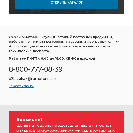
Полушайба упорного подшипника
ОТКРЫТЬ КАТАЛОГ
Полушайба упорного подшипника коленчатого
упорного подшипника коленчатого
упорного подшипника коленчатого вала
ООО «Румоторс» - крупный оптовый поставщик продукции,
подшипника коленчатого
работает по прямым договорам с заводами-производителями.
Вся продукция имеет сертификаты, сервисные талоны и
подшипника коленчатого вала
тормозная передняя
технические паспорта.
вкладыши КАМАЗ
КАМАЗ коренные ДЗВ
Работаем ПН-ПТ c 8:00 до 18:00, СБ-ВС выходной
коренные ДЗВ
ДЗВ 7405.1000102
8-800-777-08-39
вкладышей -СТ
Комплект шатунных вкладышей 0,05
b2b-zakaz@rumotors.com
шатунных вкладышей 0,05
вкладышей 0,50 ГАЗ
Заказать звонок
0,50 ГАЗ
вкладышей 0,75 ГАЗ
0,75 ГАЗ
вкладышей СТ ГАЗ
вкладышей 0,25 ГАЗ
0,25 ГАЗ
вкладышей -0,50
Ключ для демонтажа
Внимание!
Ключ для демонтажа трубки
Цены на товары, представленные в интернет-
Ключ для демонтажа трубки Камоцци
магазине, могут отличаться от цен в розничных