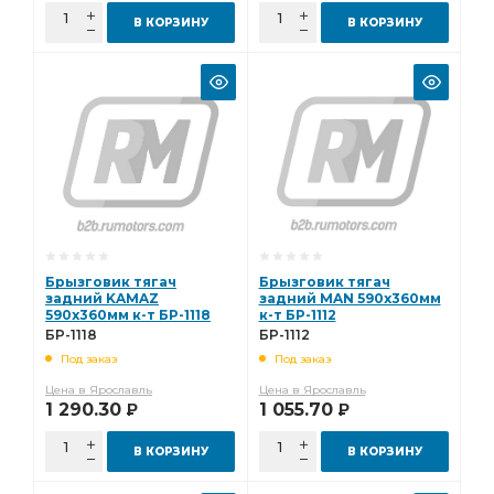
В КОРЗИНУ
В КОРЗИНУ
Брызговик тягач
Брызговик тягач
задний KAMAZ
задний MAN 590х360мм
590х360мм к-т БР-1118
к-т БР-1112
БР-1118
БР-1112
Под заказ
Под заказ
Цена в Ярославль
Цена в Ярославль
1 290.30
1 055.70
Р
Р
В КОРЗИНУ
В КОРЗИНУ