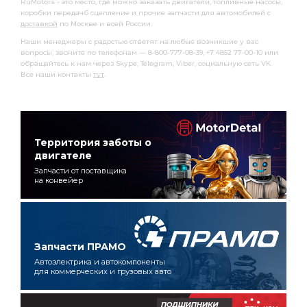
RuMotors - это место, где можно заказать двигатели, топливные насосы,
коробки передачб сцепление и прочие запчасти для автомобилей с
доставкой
по Москве и всей России.
Наши менеджеры с радостью ответят на любые возникшие у вас
вопросы, звоните по телефонам — 8-800-777-08-39, +7 4852 77-00-10 или
обращайтесь к нам через Skype, Telegram, Viber, социальную сеть VK.
Все наши контакты
тут
.
Территория заботы о
двигателе
Запчасти от поставщика
на конвейер
Запчасти ПРАМО
Автоэлектрика и автокомпоненты
для коммерческих и грузовых авто