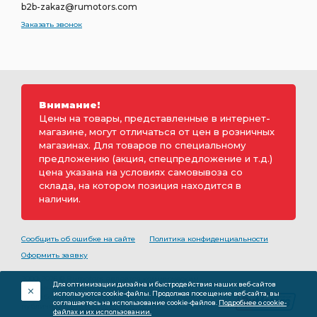
b2b-zakaz@rumotors.com
Заказать звонок
Внимание!
Цены на товары, представленные в интернет-
магазине, могут отличаться от цен в розничных
магазинах. Для товаров по специальному
предложению (акция, спецпредложение и т.д.)
цена указана на условиях самовывоза со
склада, на котором позиция находится в
наличии.
Сообщить об ошибке на сайте
Политика конфиденциальности
Оформить заявку
2000-2026 © Rumotors является коммерческим
Для оптимизации дизайна и быстродействия наших веб-сайтов
обозначением ООО «РуМоторс». Все права на
используются cookie-файлы. Продолжая посещение веб-сайта, вы
разработку принадлежат ООО «Румоторс». Не является
соглашаетесь на использование cookie-файлов.
Подробнее о cookie-
публичной офертой.
файлах и их использовании.