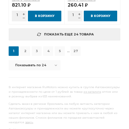
821.10
260.41
Р
Р
В КОРЗИНУ
В КОРЗИНУ
ПОКАЗАТЬ ЕЩЕ 24 ТОВАРА
...
1
2
3
4
5
27
Показывать по 24
В интернет магазине RuMotors можно купить в группе Автоаксессуары
и принадлежности по цене от 1 рублей за товар
из каталога
оптом или
в розницу выбрав из 633 наименований.
Сделать заказ в регионе Ярославль на любую запчасть категории
Автоаксессуары и принадлежности вы можете круглосуточно через
каталог интернет магазина или вы можете приехать к нам в любой из
наших филиалов. Список филиалов по продаже автозапчастей
находятся
здесь
.