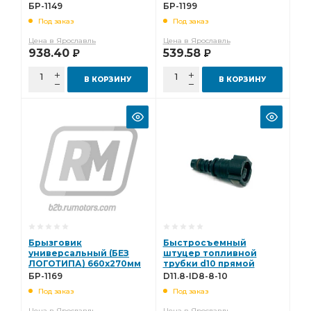
к-т БР-1149
к-т БР-1199
БР-1149
БР-1199
Под заказ
Под заказ
Цена в Ярославль
Цена в Ярославль
938.40
539.58
Р
Р
В КОРЗИНУ
В КОРЗИНУ
Брызговик
Быстросъемный
универсальный (БЕЗ
штуцер топливной
ЛОГОТИПА) 660х270мм
трубки d10 прямой
к-т БР-1169
коннектор 11.8 D11.8-ID8-
БР-1169
D11.8-ID8-8-10
8-10
Под заказ
Под заказ
Цена в Ярославль
Цена в Ярославль