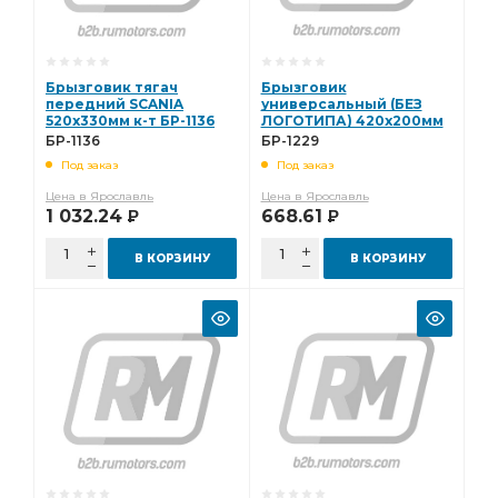
Брызговик тягач
Брызговик
передний SCANIA
универсальный (БЕЗ
520х330мм к-т БР-1136
ЛОГОТИПА) 420х200мм
к-т БР-1229
БР-1136
БР-1229
Под заказ
Под заказ
Цена в Ярославль
Цена в Ярославль
1 032.24
668.61
Р
Р
В КОРЗИНУ
В КОРЗИНУ