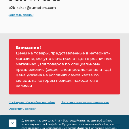
b2b-zakaz@rumotors.com
Заказать звонок
Внимание!
Цены на товары, представленные в интернет-
магазине, могут отличаться от цен в розничных
магазинах. Для товаров по специальному
предложению (акция, спецпредложение и т.д.)
цена указана на условиях самовывоза со
склада, на котором позиция находится в
наличии.
Сообщить об ошибке на сайте
Политика конфиденциальности
Оформить заявку
2000-2026 © Rumotors является коммерческим
Для оптимизации дизайна и быстродействия наших веб-сайтов
обозначением ООО «РуМоторс». Все права на
используются cookie-файлы. Продолжая посещение веб-сайта, вы
разработку принадлежат ООО «Румоторс». Не является
соглашаетесь на использование cookie-файлов.
Подробнее о cookie-