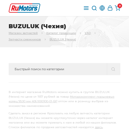
0
BUZULUK (Чехия)
Магазин запчастей
Каталог продукции
УАЗ
Запчасти смежников
BUZULUK (Чехия)
В интернет магазине RuMotors можно купить в группе BUZULUK
(Чехия) по цене от 1937 рублей за товар
Моторокомплект поршневых
колец 93,00 мм 406.1000100-01-БР
оптом или в розницу выбрав из
множества наименований.
Сделать заказ в регионе Ярославль на любую запчасть категории
BUZULUK (Чехия) вы можете круглосуточно через каталог интернет
магазина или вы можете приехать к нам в любой из наших филиалов.
Список филиалов по продаже автозапчастей находятся
здесь
.