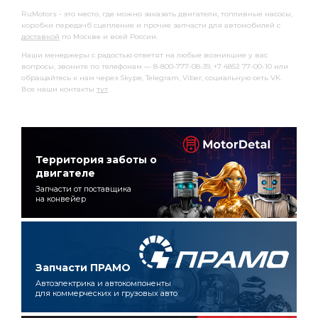
RuMotors - это место, где можно заказать двигатели, топливные насосы,
коробки передачб сцепление и прочие запчасти для автомобилей с
доставкой
по Москве и всей России.
Наши менеджеры с радостью ответят на любые возникшие у вас
вопросы, звоните по телефонам — 8-800-777-08-39, +7 4852 77-00-10 или
обращайтесь к нам через Skype, Telegram, Viber, социальную сеть VK.
Все наши контакты
тут
.
Территория заботы о
двигателе
Запчасти от поставщика
на конвейер
Запчасти ПРАМО
Автоэлектрика и автокомпоненты
для коммерческих и грузовых авто