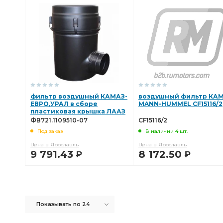
В КОРЗИНУ
В КОРЗИНУ
фильтр воздушный КАМАЗ-
воздушный фильтр КА
ЕВРО,УРАЛ в сборе
MANN-HUMMEL CF15116/2
пластиковая крышка ЛААЗ
ФВ721.1109510-07
ФВ721.1109510-07
CF15116/2
Под заказ
В наличии 4 шт.
Цена в Ярославль
Цена в Ярославль
9 791.43
8 172.50
Р
Р
В КОРЗИНУ
В КОРЗИНУ
Показывать по 24