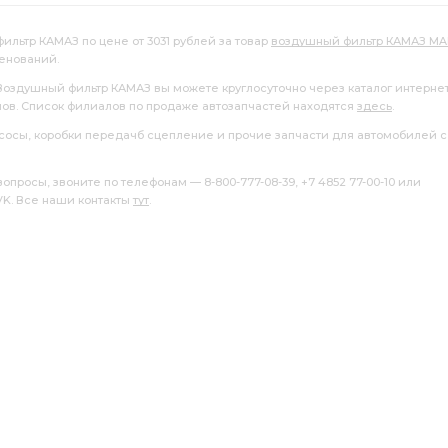
ильтр КАМАЗ по цене от 3031 рублей за товар
воздушный фильтр КАМАЗ MA
енований.
 Воздушный фильтр КАМАЗ вы можете круглосуточно через каталог интерне
лов. Список филиалов по продаже автозапчастей находятся
здесь
.
насосы, коробки передачб сцепление и прочие запчасти для автомобилей с
росы, звоните по телефонам — 8-800-777-08-39, +7 4852 77-00-10 или
 VK. Все наши контакты
тут
.