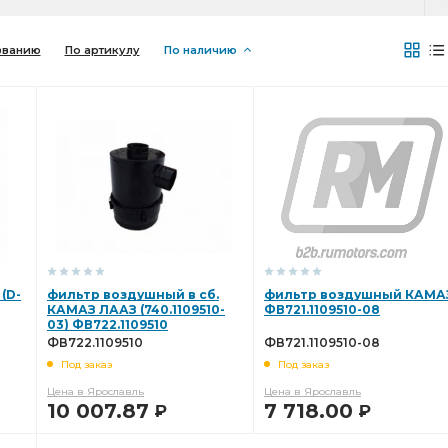
званию
По артикулу
По наличию
(D-
фильтр воздушный в сб.
фильтр воздушный КАМА
КАМАЗ ЛААЗ (740.1109510-
ФВ721.1109510-08
03) ФВ722.1109510
ФВ722.1109510
ФВ721.1109510-08
Под заказ
Под заказ
Цена в Ярославль
Цена в Ярославль
10 007.87
7 718.00
Р
Р