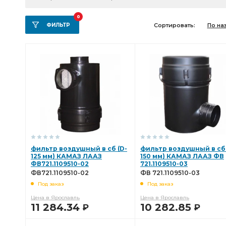
0
ФИЛЬТР
Сортировать:
По на
фильтр воздушный в сб (D-
фильтр воздушный в сб 
125 мм) КАМАЗ ЛААЗ
150 мм) КАМАЗ ЛААЗ ФВ
ФВ721.1109510-02
721.1109510-03
ФВ721.1109510-02
ФВ 721.1109510-03
Под заказ
Под заказ
Цена в Ярославль
Цена в Ярославль
11 284.34
10 282.85
Р
Р