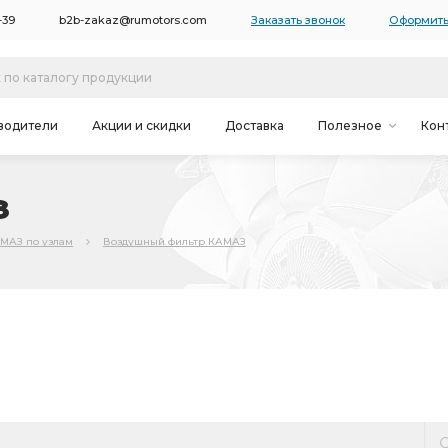
-39
b2b-zakaz@rumotors.com
Заказать звонок
Оформить
водители
Акции и скидки
Доставка
Полезное
Кон
З
АМАЗ по узлам
Воздушный фильтр КАМАЗ