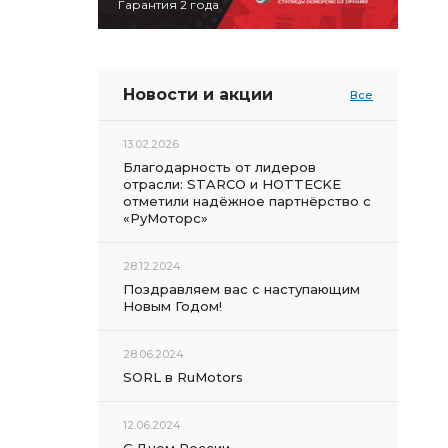
Гарантия 2 года
Новости и акции
Все
13.02.2026
Благодарность от лидеров
отрасли: STARCO и HOTTECKE
отметили надёжное партнёрство с
«РуМоторс»
28.12.2024
Поздравляем вас с наступающим
Новым Годом!
28.06.2024
SORL в RuMotors
12.06.2024