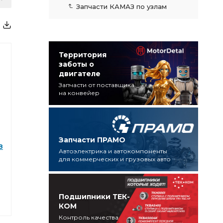
Запчасти КАМАЗ по узлам
Территория
заботы о
двигателе
Запчасти от поставщика
на конвейер
Запчасти ПРАМО
З
Автоэлектрика и автокомпоненты
для коммерческих и грузовых авто
Подшипники ТЕК-
КОМ
Контроль качества