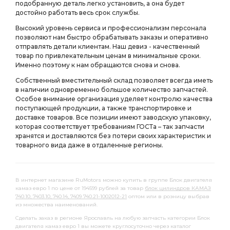
подобранную деталь легко установить, а она будет
достойно работать весь срок службы.
Высокий уровень сервиса и профессионализм персонала
позволяют нам быстро обрабатывать заказы и оперативно
отправлять детали клиентам. Наш девиз - качественный
товар по привлекательным ценам в минимальные сроки.
Именно поэтому к нам обращаются снова и снова.
Собственный вместительный склад позволяет всегда иметь
в наличии одновременно большое количество запчастей.
Особое внимание организация уделяет контролю качества
поступающей продукции, а также транспортировке и
доставке товаров. Все позиции имеют заводскую упаковку,
которая соответствует требованиям ГОСТа – так запчасти
хранятся и доставляются без потери своих характеристик и
товарного вида даже в отдаленные регионы.
В интернет магазине RuMotors можно купить в группе Блок двигателя
камаз евро 1 по цене от 194599 рублей за товар
блок цилиндров КАМАЗ
740.10, 7403.10, 740.14, 7409 740.21-1002012-21
оптом или в розницу выбрав
из множества наименований.
Сделать заказ в регионе Ярославль на любую запчасть категории Блок
двигателя камаз евро 1 вы можете круглосуточно через каталог