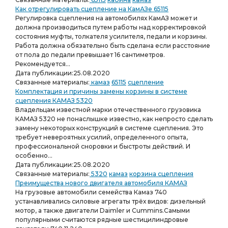
Как отрегулировать сцепление на КамАЗе 65115
Регулировка сцепления на автомобилях КамАЗ может и
должна производиться путем работы над корректировкой
состояния муфты, толкателя усилителя, педали и корзины.
Работа должна обязательно быть сделана если расстояние
от пола до педали превышает 16 сантиметров.
Рекомендуется...
Дата публикации:
25.08.2020
Связанные материалы:
камаз
65115
сцепление
Комплектация и причины замены корзины в системе
сцепления КАМАЗ 5320
Владельцам известной марки отечественного грузовика
КАМАЗ 5320 не понаслышке известно, как непросто сделать
замену некоторых конструкций в системе сцепления. Это
требует невероятных усилий, определенного опыта,
профессиональной сноровки и быстроты действий. И
особенно...
Дата публикации:
25.08.2020
Связанные материалы:
5320
камаз
корзина сцепления
Преимущества нового двигателя автомобиля КАМАЗ
На грузовые автомобили семейства Камаз 740
устанавливались силовые агрегаты трёх видов: дизельный
мотор, а также двигатели Daimler и Cummins.Самыми
популярными считаются рядные шестицилиндровые