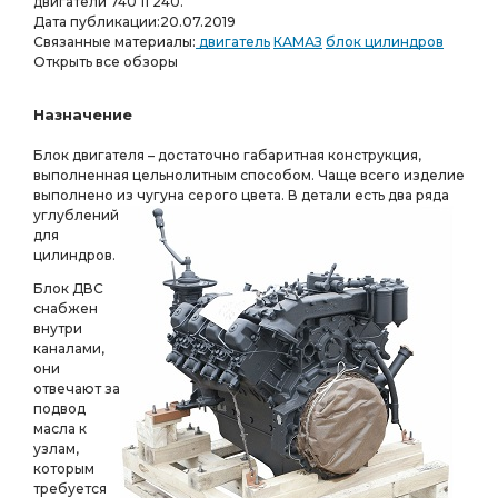
двигатели 740 11 240.
Дата публикации:
20.07.2019
Связанные материалы:
двигатель
КАМАЗ
блок цилиндров
Открыть все обзоры
Назначение
Блок двигателя – достаточно габаритная конструкция,
выполненная цельнолитным способом. Чаще всего изделие
выполнено из чугуна серого цвета. В детали есть два ряда
углублений
для
цилиндров.
Блок ДВС
снабжен
внутри
каналами,
они
отвечают за
подвод
масла к
узлам,
которым
требуется