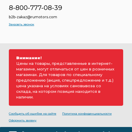
8-800-777-08-39
b2b-zakaz@rumotors.com
Заказать звонок
Внимание!
Цены на товары, представленные в интернет-
магазине, могут отличаться от цен в розничных
магазинах. Для товаров по специальному
предложению (акция, спецпредложение и т.д.)
цена указана на условиях самовывоза со
склада, на котором позиция находится в
наличии.
Сообщить об ошибке на сайте
Политика конфиденциальности
Оформить заявку
2000-2026 © Rumotors является коммерческим