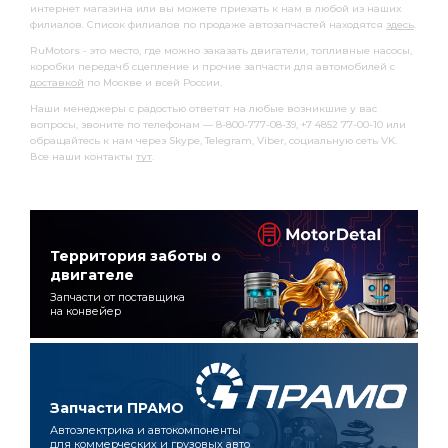
интернет магазина или вы можете приехать к нам в любой из наших
филиалов. Список филиалов по продаже автозапчастей находятся
здесь
.
RuMotors - это место, где можно заказать двигатели, топливные насосы,
коробки передачб сцепление и прочие запчасти для автомобилей с
доставкой
по Москве и всей России.
Наши менеджеры с радостью ответят на любые возникшие у вас
вопросы, звоните по телефонам — 8-800-777-08-39, +7 4852 77-00-10 или
обращайтесь к нам через Skype, Telegram, Viber, социальную сеть VK.
Все наши контакты
тут
.
Территория заботы о
двигателе
Запчасти от поставщика
на конвейер
Запчасти ПРАМО
Автоэлектрика и автокомпоненты
для коммерческих и грузовых авто