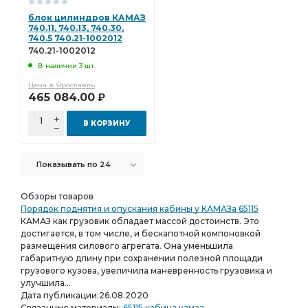
блок цилиндров КАМАЗ
740.11, 740.13, 740.30,
740.5 740.21-1002012
740.21-1002012
В наличии 3 шт.
Цена в Ярославль
465 084.00
Р
В КОРЗИНУ
Показывать по 24
Обзоры товаров
Порядок поднятия и опускания кабины у КАМАЗа 65115
КАМАЗ как грузовик обладает массой достоинств. Это
достигается, в том числе, и бескапотной компоновкой
размещения силового агрегата. Она уменьшила
габаритную длину при сохранении полезной площади
грузового кузова, увеличила маневренность грузовика и
улучшила...
Дата публикации:
26.08.2020
Связанные материалы:
65115
кабина
камаз