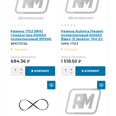
Ремень 1703 (6PK)
Ремень Rubena (Чехия)
генератора КАМАЗ
поликлиновый КАМАЗ
поликлиновый (EPDM)
(Евро-3) (аналог 740.22-
6PK1703A
1308020-10) 10PK-1703
6PK1703A
10PK-1703
Под заказ
Под заказ
Цена в Ярославль
Цена в Ярославль
684.36
1 518.50
Р
Р
В КОРЗИНУ
В КОРЗИНУ