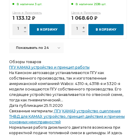
ESPRA EB6PK1703
В наличии 3 шт.
В наличии 2538 шт.
Цена в Ярославль
Цена в Ярославль
1 133.12
1 068.60
Р
Р
В КОРЗИНУ
В КОРЗИНУ
Показывать по 24
Обзоры товаров
ПГУ КАМАЗ устройство и принцип работы
На Камском автозаводе устанавливаются ПГУ как
собственного производства, так и изготовленные
американской компанией Wabco: 4310-я, 43118-я и 5320-я
модели оснащаются ПГУ собственного производства. Его
следящее устройство устанавливается по отвесной схеме,
тогда как пневматический...
Дата публикации:
25.11.2020
Связанные материалы:
ПГУ
КАМАЗ
устройство сцепления
ТНВД для КАМАЗ: устройство, принцип действия и причины
основных неисправностей
Нормальная работа дизельного двигателя возможна при
корректной подаче топливной смеси в цилиндры. И здесь