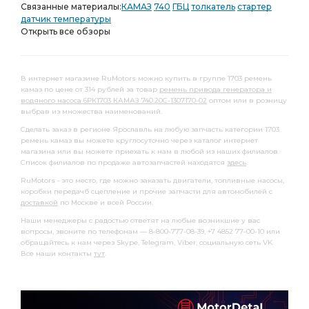
Связанные материалы:
КАМАЗ
740
ГБЦ
толкатель
стартер
датчик температуры
Открыть все обзоры
В интернет магазине RuMotors можно купить в группе 1703 ремень
камаз по цене от 314 рублей за товар
ремень привода генератора и
водяного насоса 6РК1703 КАМАЗ 740.20С-1307170-02
оптом или в розницу
выбрав из множества наименований.
Сделать заказ в регионе Ярославль на любую запчасть категории 1703
ремень камаз вы можете круглосуточно через каталог интернет
магазина или вы можете приехать к нам в любой из наших филиалов.
Список филиалов по продаже автозапчастей находятся
здесь
.
RuMotors - это место, где можно заказать двигатели, топливные насосы,
коробки передачб сцепление и прочие запчасти для автомобилей с
доставкой
по Москве и всей России.
Наши менеджеры с радостью ответят на любые возникшие у вас
вопросы, звоните по телефонам — 8-800-777-08-39, +7 4852 77-00-10 или
обращайтесь к нам через Skype, Telegram, Viber, социальную сеть VK.
Все наши контакты
тут
.