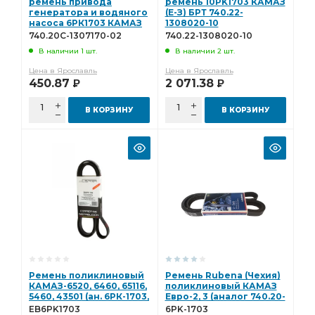
ремень привода
ремень 10PK1703 КАМАЗ
генератора и водяного
(Е-З) БРТ 740.22-
насоса 6РК1703 КАМАЗ
1308020-10
740.20С-1307170-02
740.20С-1307170-02
740.22-1308020-10
В наличии 1 шт.
В наличии 2 шт.
Цена в Ярославль
Цена в Ярославль
450.87
2 071.38
Р
Р
В КОРЗИНУ
В КОРЗИНУ
Ремень поликлиновый
Ремень Rubena (Чехия)
КАМАЗ-6520, 6460, 65116,
поликлиновый КАМАЗ
5460, 43501 (ан. 6РК-1703,
Евро-2, 3 (аналог 740.20-
740.20-1307170) EPDM
1307170) 6PK-1703
EB6PK1703
6PK-1703