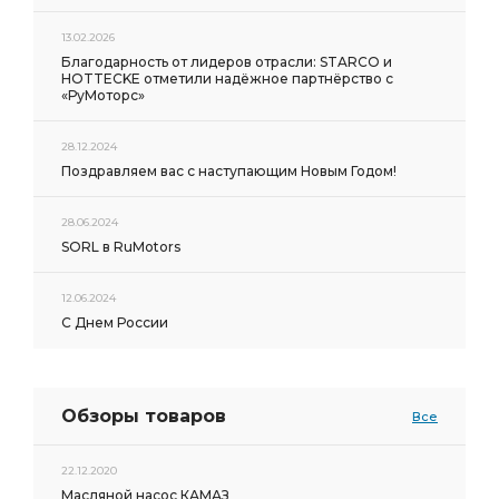
13.02.2026
Благодарность от лидеров отрасли: STARCO и
HOTTECKE отметили надёжное партнёрство с
«РуМоторс»
28.12.2024
Поздравляем вас с наступающим Новым Годом!
28.06.2024
SORL в RuMotors
12.06.2024
С Днем России
Обзоры товаров
Все
22.12.2020
Масляной насос КАМАЗ