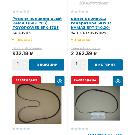
Ремень поликлиновый
ремень привода
КАМАЗ (6PK1703)
генератора 6К1703
TOYOPOWER 6РК-1703
КАМАЗ БРТ 740.20-
1307170РУ
6РК-1703
740.20-1307170РУ
Под заказ
Под заказ
Цена в Ярославль
Цена в Ярославль
932.18
2 262.39
Р
Р
В КОРЗИНУ
В КОРЗИНУ
РАСПРОДАЖА
РАСПРОДАЖА