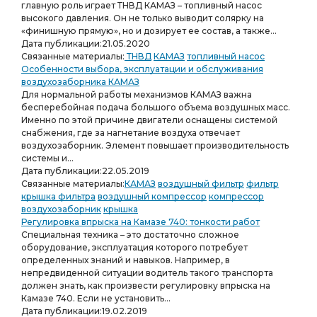
главную роль играет ТНВД КАМАЗ – топливный насос
высокого давления. Он не только выводит солярку на
«финишную прямую», но и дозирует ее состав, а также...
Дата публикации:
21.05.2020
Связанные материалы:
ТНВД
КАМАЗ
топливный насос
Особенности выбора, эксплуатации и обслуживания
воздухозаборника КАМАЗ
Для нормальной работы механизмов КАМАЗ важна
бесперебойная подача большого объема воздушных масс.
Именно по этой причине двигатели оснащены системой
снабжения, где за нагнетание воздуха отвечает
воздухозаборник. Элемент повышает производительность
системы и...
Дата публикации:
22.05.2019
Связанные материалы:
КАМАЗ
воздушный фильтр
фильтр
крышка фильтра
воздушный компрессор
компрессор
воздухозаборник
крышка
Регулировка впрыска на Камазе 740: тонкости работ
Специальная техника – это достаточно сложное
оборудование, эксплуатация которого потребует
определенных знаний и навыков. Например, в
непредвиденной ситуации водитель такого транспорта
должен знать, как произвести регулировку впрыска на
Камазе 740. Если не установить...
Дата публикации:
19.02.2019