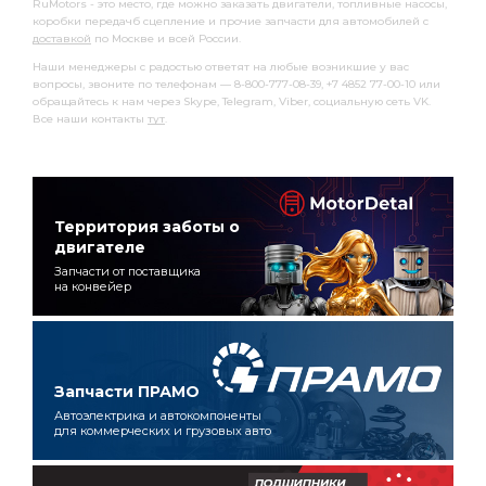
RuMotors - это место, где можно заказать двигатели, топливные насосы,
коробки передачб сцепление и прочие запчасти для автомобилей с
доставкой
по Москве и всей России.
Наши менеджеры с радостью ответят на любые возникшие у вас
вопросы, звоните по телефонам — 8-800-777-08-39, +7 4852 77-00-10 или
обращайтесь к нам через Skype, Telegram, Viber, социальную сеть VK.
Все наши контакты
тут
.
Территория заботы о
двигателе
Запчасти от поставщика
на конвейер
Запчасти ПРАМО
Автоэлектрика и автокомпоненты
для коммерческих и грузовых авто