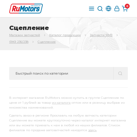
0
Сцепление
Магазин запчастей
Каталог продукции
Запчасти ЯМЗ
ЯМЗ 236/238
Сцепление
В интернет магазине RuMotors можно купить в группе Сцепление по
цене от 1 рублей за товар
из каталога
оптом или в розницу выбрав из
множества наименований.
Сделать заказ в регионе Ярославль на любую запчасть категории
Сцепление вы можете круглосуточно через каталог интернет магазина
или вы можете приехать к нам в любой из наших филиалов. Список
филиалов по продаже автозапчастей находятся
здесь
.