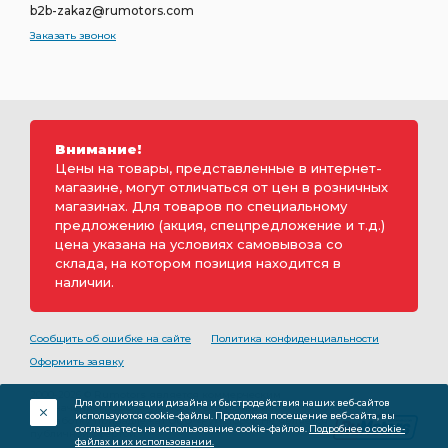
b2b-zakaz@rumotors.com
Заказать звонок
Внимание!
Цены на товары, представленные в интернет-
магазине, могут отличаться от цен в розничных
магазинах. Для товаров по специальному
предложению (акция, спецпредложение и т.д.)
цена указана на условиях самовывоза со
склада, на котором позиция находится в
наличии.
Сообщить об ошибке на сайте
Политика конфиденциальности
Оформить заявку
2000-2026 © Rumotors является коммерческим
Для оптимизации дизайна и быстродействия наших веб-сайтов
обозначением ООО «РуМоторс». Все права на
используются cookie-файлы. Продолжая посещение веб-сайта, вы
разработку принадлежат ООО «Румоторс». Не является
соглашаетесь на использование cookie-файлов.
Подробнее о cookie-
публичной офертой.
файлах и их использовании.