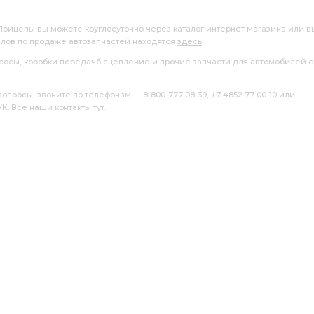
 Прицепы вы можете круглосуточно через каталог интернет магазина или в
алов по продаже автозапчастей находятся
здесь
.
насосы, коробки передачб сцепление и прочие запчасти для автомобилей с
росы, звоните по телефонам — 8-800-777-08-39, +7 4852 77-00-10 или
 VK. Все наши контакты
тут
.