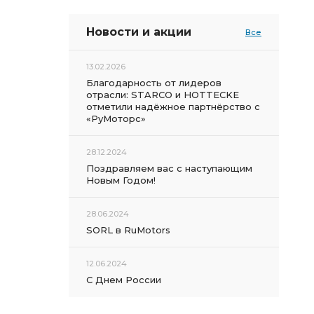
Новости и акции
Все
13.02.2026
Благодарность от лидеров
отрасли: STARCO и HOTTECKE
отметили надёжное партнёрство с
«РуМоторс»
28.12.2024
Поздравляем вас с наступающим
Новым Годом!
28.06.2024
SORL в RuMotors
12.06.2024
С Днем России