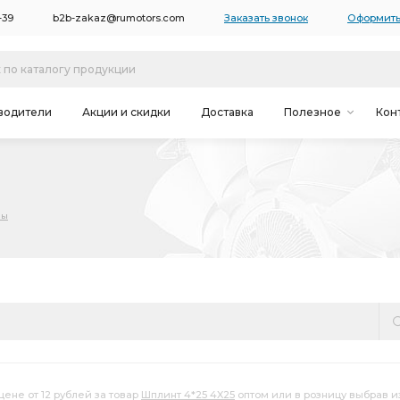
-39
b2b-zakaz@rumotors.com
Заказать звонок
Оформить
водители
Акции и скидки
Доставка
Полезное
Кон
пы
цене от 12 рублей за товар
Шплинт 4*25 4X25
оптом или в розницу выбрав и