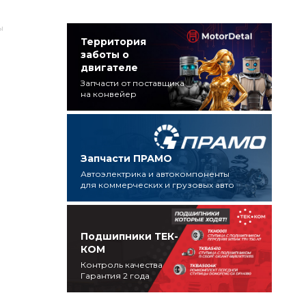
ы
Территория
заботы о
двигателе
Запчасти от поставщика
на конвейер
Запчасти ПРАМО
Автоэлектрика и автокомпоненты
для коммерческих и грузовых авто
Подшипники ТЕК-
КОМ
Контроль качества
Гарантия 2 года