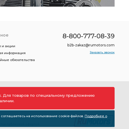
8-800-777-08-39
зное
b2b-zakaz@rumotors.com
 и акции
Заказать звонок
ая информация
ийные обязательства
ах. Для товаров по специальному предложению
аличии.
 соглашаетесь на использование cookie-файлов.
Подробнее о
тся публичной офертой.