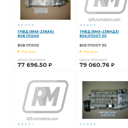
ТНВД (ЯМЗ-238АК)
ТНВД (ЯМЗ-238НД3)
808.1111005
805.1111007-30
808.1111005
805.1111007-30
Под заказ
Под заказ
Цена в Ярославль
Цена в Ярославль
77 696.50
79 060.76
Р
Р
В КОРЗИНУ
В КОРЗИНУ