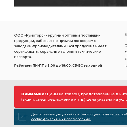
ООО «Румоторс» - крупный оптовый поставщик
продукции, работает по прямым договорам с
О
заводами-производителями. Вся продукция имеет
сертификаты, сервисные талоны и технические
О
паспорта.
С
Работаем ПН-ПТ c 8:00 до 18:00, СБ-ВС выходной
К
Внимание!
Цены на товары, представленные в инт
(акция, спецпредложение и т.д.) цена указана на ус
Для оптимизации дизайна и быстродействия наших веб-
Сообщить об ошибке на сайте
Политика конфиденциальности
Офор
cookie-файлах и их использовании.
2000-2026 © Rumotors является коммерческим обозначением ООО «Р