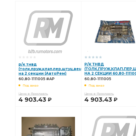
р/к тнвд
Р/К ТНВД
(толк,пруж,клап.пер,штуц,вен)
(ТОЛК,ПРУЖ,КЛАП.ПЕР,
на 2 секции (АвтоРем)
НА 2 СЕКЦИИ 60,80-11110
60,80-1111005 #АР
60,80-1111005 #АР
60,80-1111005
Под заказ
Под заказ
Цена в Ярославль
Цена в Ярославль
4 903.43
4 903.43
Р
Р
В КОРЗИНУ
В КОРЗИНУ