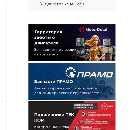
Двигатель ЯМЗ 238
Территория
заботы о
двигателе
Запчасти от поставщика
на конвейер
Запчасти ПРАМО
Автоэлектрика и автокомпоненты
для коммерческих и грузовых авто
Подшипники ТЕК-
КОМ
Контроль качества