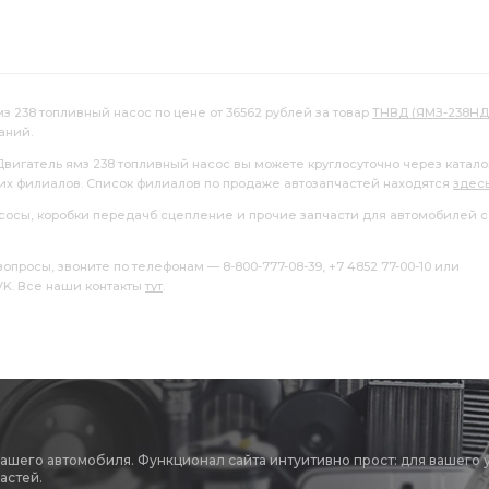
з 238 топливный насос по цене от 36562 рублей за товар
ТНВД (ЯМЗ-238НД
аний.
Двигатель ямз 238 топливный насос вы можете круглосуточно через катало
ших филиалов. Список филиалов по продаже автозапчастей находятся
здес
насосы, коробки передачб сцепление и прочие запчасти для автомобилей с
росы, звоните по телефонам — 8-800-777-08-39, +7 4852 77-00-10 или
 VK. Все наши контакты
тут
.
вашего автомобиля. Функционал сайта интуитивно прост: для вашего 
астей.