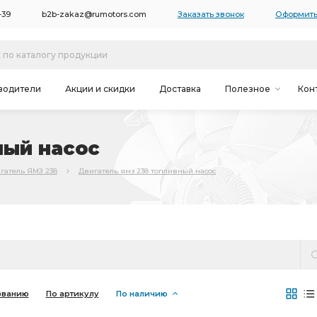
-39
b2b-zakaz@rumotors.com
Заказать звонок
Оформить
водители
Акции и скидки
Доставка
Полезное
Кон
ный насос
гатель ЯМЗ 238
Двигатель ямз 238 топливный насос
званию
По артикулу
По наличию