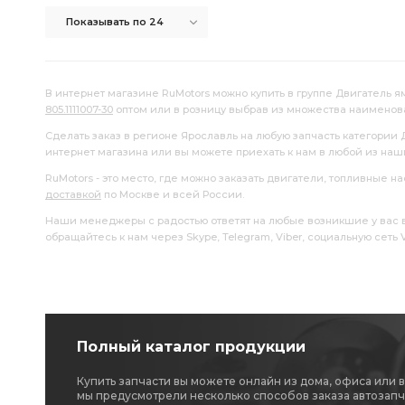
Показывать по 24
В интернет магазине RuMotors можно купить в группе Двигатель ям
805.1111007-30
оптом или в розницу выбрав из множества наименов
Сделать заказ в регионе Ярославль на любую запчасть категории 
интернет магазина или вы можете приехать к нам в любой из на
RuMotors - это место, где можно заказать двигатели, топливные 
доставкой
по Москве и всей России.
Наши менеджеры с радостью ответят на любые возникшие у вас воп
обращайтесь к нам через Skype, Telegram, Viber, социальную сеть
Полный каталог продукции
Купить запчасти вы можете онлайн из дома, офиса или 
мы предусмотрели несколько способов заказа автозапч