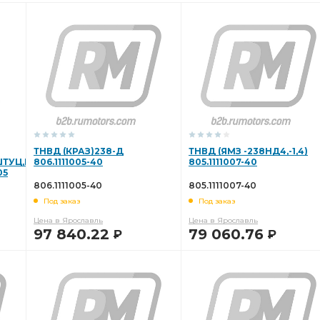
ТНВД (КРАЗ)238-Д
ТНВД (ЯМЗ -238НД4,-1,4)
ШТУЦ,ВЕН)
806.1111005-40
805.1111007-40
05
806.1111005-40
805.1111007-40
Под заказ
Под заказ
Цена в Ярославль
Цена в Ярославль
97 840.22
79 060.76
Р
Р
В КОРЗИНУ
В КОРЗИНУ