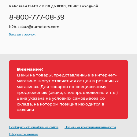
Работаем ПН-ПТ c 8:00 до 18:00, СБ-ВС выходной
8-800-777-08-39
b2b-zakaz@rumotors.com
Заказать звонок
Внимание!
Цены на товары, представленные в интернет-
магазине, могут отличаться от цен в розничных
магазинах. Для товаров по специальному
предложению (акция, спецпредложение и т.д.)
цена указана на условиях самовывоза со
склада, на котором позиция находится в
наличии.
Сообщить об ошибке на сайте
Политика конфиденциальности
Оформить заявку