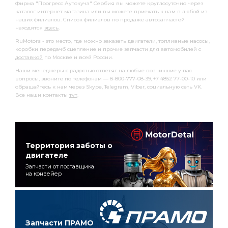
Фирма "Прогресс Аутокуча" Сербия вы можете круглосуточно через
каталог интернет магазина или вы можете приехать к нам в любой из
наших филиалов. Список филиалов по продаже автозапчастей
находятся
здесь
.
RuMotors - это место, где можно заказать двигатели, топливные насосы,
коробки передачб сцепление и прочие запчасти для автомобилей с
доставкой
по Москве и всей России.
Наши менеджеры с радостью ответят на любые возникшие у вас
вопросы, звоните по телефонам — 8-800-777-08-39, +7 4852 77-00-10 или
обращайтесь к нам через Skype, Telegram, Viber, социальную сеть VK.
Все наши контакты
тут
.
Территория заботы о
двигателе
Запчасти от поставщика
на конвейер
Запчасти ПРАМО