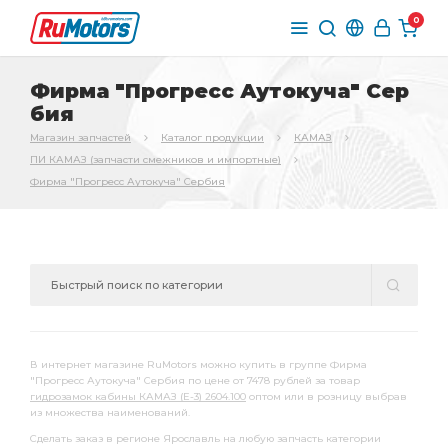
0
Фирма "Прогресс Аутокуча" Сер
бия
Магазин запчастей
Каталог продукции
КАМАЗ
ПИ КАМАЗ (запчасти смежников и импортные)
Фирма "Прогресс Аутокуча" Сербия
В интернет магазине RuMotors можно купить в группе Фирма
"Прогресс Аутокуча" Сербия по цене от 7478 рублей за товар
гидрозамок кабины КАМАЗ (Е-3) 2604.100
оптом или в розницу выбрав
из множества наименований.
Сделать заказ в регионе Ярославль на любую запчасть категории