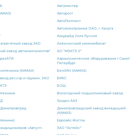
ORL тип
гидроусилителя руля
й
Автомастер
КАМАЗ)
Авторост
Кран ручного
подушка КАМАЗ
слива масла
АвтоТехпласт
радиатор водяной 2-х рядный
Автоэлектроника ОАО, г. Калуга
водяной 2-х
"
Аккурайд Уилз Руссия
дный КАМАЗ
КАМАЗ БОШ
поворота КАМАЗ
агрегатный завод ЗАО
Алексинский химкомбинат
кой завод автокомпонентов"
АО "МЗАТЭ-2"
стабилизатора
рейсталинг КАМАЗ
МОК КАМАЗ
УралАТИ
Аэрокосмическое оборудование г.Санкт-
Петербург
НТ
блок предохранителей
КАМАЗ БААЗ
нотехника (КАМАЗ)
БелЗАН (КАМАЗ)
авод рессор и пружин, ЗАО
БИКС
КАМАЗ
выключатель КАМАЗ
SORL 3527
 АТЭ
БОШ
отехника
убка слива
трубка слива масла
Вологодский подшипниковый завод
сменный элемент
ОД
Гродно ААЗ
вый ан.
левый ан.
барабанного тормоза
 Димитровград
Димитровградский завод вкладышей
(КАМАЗ)
й
КПП КАМАЗ
Кран ручного тормоза
Вязники)
Евроэйс-Восток
ондиционеров «Август»
ЗАО "Астейс"
ссоры КАМАЗ РОСТАР
кулака КАМАЗ
задней ступицы