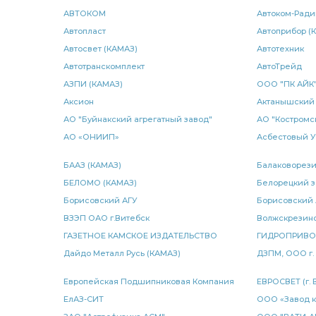
Камера тормозная SORL тип
тормозная SORL тип
S
АВТОКОМ
Автоком-Ради
Автопласт
Автоприбор (
регулировочный задний правый
рессоры передней
Автосвет (КАМАЗ)
Автотехник
масла КАМАЗ
Автотранскомплект
ПГУ КАМАЗ
радиатор водяной 2-х
АвтоТрейд
АЗПИ (КАМАЗ)
ООО "ПК АЙК
водяной 2-х рядный
2-х рядный
водяной 3-х ря
Аксион
Актанышский 
АО "Буйнакский агрегатный завод"
АО "Костромс
патрубок приемный
разжимного кулака
подушка 
АО «ОНИИП»
Асбестовый 
передний левый
клапаном обрыва
КАМАЗ ЭЛЕМЕ
БААЗ (КАМАЗ)
Балаковорези
БЕЛОМО (КАМАЗ)
Белорецкий з
каталог КАМАЗ
каталог деталей
каталог деталей 
Борисовский АГУ
Борисовский
датчик температуры
ВЗЭП ОАО г.Витебск
домкрат гидравлический
Волжскрезин
тр
ГАЗЕТНОЕ КАМСКОЕ ИЗДАТЕЛЬСТВО
ГИДРОПРИВ
шарнир реактивной штанги КАМАЗ
MAN IVECO
пра
Дайдо Металл Русь (КАМАЗ)
ДЗПМ, ООО г.
барабанного тормоза ан.
регулировочный задний левы
Европейская Подшипниковая Компания
ЕВРОСВЕТ (г. 
ЕлАЗ-СИТ
ООО «Завод к
переключения делителя
рычага переключения
ре