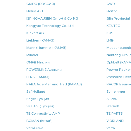
GUIDO (РОССИЯ)
GWB
рулевого управления
рулевого управления КАМАЗ
Hidria AET
Horton
регулировочный задний
БРТ РЕМКОМПЛЕКТ
Cumm
ISRINGHAUSEN GmbH & Co. KG
Jilin Provinci
Kangyue Technology Co., Ltd
KENTEC
сошки рулевого
камера тормозная тип
тяга сошк
Kiekert AG
KUS
Liebherr (КАМАЗ)
LMB
сошки рулевого управления
сошки рулевого управлен
Mann+Hummel (КАМАЗ)
Meccanotecnic
Mikalor
Nanfeng Grou
задней рессоры
рядный КАМАЗ ШААЗ
КАМАЗ Авт
OMFB Италия
Optibelt (КАМА
Камера тормозная
тяга реактивная
водяного насо
POWERLINE Австрия
Powrer Packer
FLRS (КАМАЗ)
Prestolite Elec
КАМАЗ УралАТИ
кабины КАМАЗ
клапан электром
RABA Axle Man.and Trad (КАМАЗ)
RACOR Велик
Saf Holland
Schlemmer
КАМАЗ РОДИНА
крестовина КАМАЗ
КАМАЗ ГЗКВ
Seger Турция
SEPAR
шарнир реактивной
SKT.A.S. (Турция)
шарнир реактивной штанги
StarVolt
э
TE Connectivity AMP
TE PARTS
подшипника КАМАЗ
КАМАЗ БЕЛОМО
КАМАЗ ЕПК
BOMAN (Китай)
V.ORLANDI
Valx/Fuwa
Varta