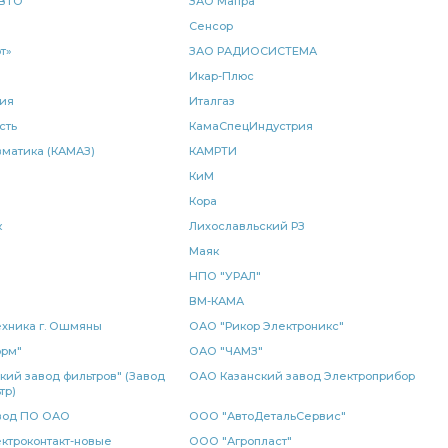
ВТО"
ЗАО Мапра
Сенсор
едная КАМАЗ
медная КАМАЗ
т»
ЗАО РАДИОСИСТЕМА
а балансира
моста КАМАЗ
Икар-Плюс
тормозных сил
ия
Италгаз
-х рядный КАМАЗ ШААЗ
3-х рядный КАМАЗ ШААЗ
сть
КамаСпецИндустрия
матика (КАМАЗ)
КАМРТИ
р тормозных
регулятор тормозных сил
КАМАЗ WABCO
КиМ
Кора
 6520 6522
Подогреватель жидкостный
к
Лихославльский РЗ
АМАЗ
тормозная КАМАЗ
муфта сцепления
Маяк
НПО "УРАЛ"
 КАМАЗ
передний правый
металлорукав КАМАЗ
ВМ-КАМА
хника г. Ошмяны
ОАО "Рикор Электроникс"
 РОСТАР
КАМАЗ ПААЗ
амортизатор КАМАЗ
орм"
ОАО "ЧАМЗ"
кий завод фильтров" (Завод
ОАО Казанский завод Электроприбор
колеса
диск нажимной
рукав радиатора
тр)
вод ПО ОАО
ООО "АвтоДетальСервис"
ТАР
РМШ конусный
рукоятка переключения
ктроконтакт-новые
ООО "Агропласт"