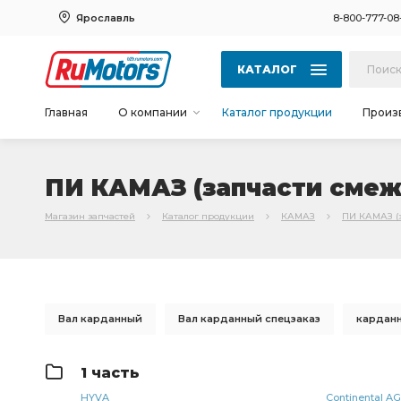
Ярославль
8-800-777-08
КАТАЛОГ
Главная
О компании
Каталог продукции
Произ
ПИ КАМАЗ (запчасти смеж
Магазин запчастей
Каталог продукции
КАМАЗ
ПИ КАМАЗ (
Вал карданный
Вал карданный спецзаказ
карданн
вал карданный
КАМАЗ УКД
Карданная передача
1 часть
кольцо уплотнительное
КАМАЗ ЧМЗ
КАМАЗ ОСВА
HYVA