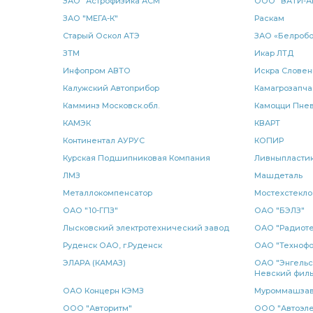
ЗАО "Астрофизика АСМ"
ООО "ВАТИ-А
ЗАО "МЕГА-К"
Раскам
КАМАЗ CUMMINS
прокладка медная
прокладка м
Старый Оскол АТЭ
ЗАО «Белробо
гидроусилителя руля КАМАЗ
ЗТМ
руля КАМАЗ
Икар ЛТД
башмак
Инфопром АВТО
Искра Словен
водяной 2-х рядный КАМАЗ
2-х рядный КАМАЗ
2
Калужский Автоприбор
Камагрозапча
Камминз Московск.обл.
Камоцци Пнев
масляный КАМАЗ
КАМАЗ БОШ Германия
регулято
КАМЭК
КВАРТ
Континентал АУРУС
КОПИР
воздуха КАМАЗ
6520 6522
Е-3 КАМАЗ
КАМАЗ
Курская Подшипниковая Компания
Ливныпласти
стабилизатора ЭЛЕМЕНТ
насос МОК
усилителя К
ЛМЗ
Машдеталь
Металлокомпенсатор
Мостехстекло
КАМАЗ 6522
кулак разжимной КАМАЗ
разжимной
ОАО "10-ГПЗ"
ОАО "БЭЛЗ"
Лысковский электротехнический завод
ОАО "Радиоте
КАМАЗ КОПИР
клапан ускорительный
РМШ КАМАЗ
Руденск ОАО, г.Руденск
ОАО "Техноф
ЭЛАРА (КАМАЗ)
ОАО "Энгельс
гидроцилиндр КАМАЗ
температуры КАМАЗ
Диск 
Невский филь
ОАО Концерн КЭМЗ
Муроммашза
реактивной штанги КАМАЗ РОСТАР
штанги КАМАЗ РОС
ООО "Авторитм"
ООО "Автоэле