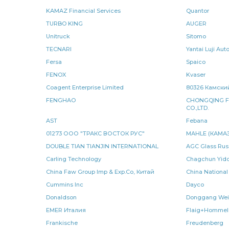
KAMAZ Financial Services
Quantor
Крестовина карданного
Крестовина карданного вала
TURBO KING
AUGER
Unitruck
Sitomo
уплотнительное КАМАЗ
РОСТАР КАМАЗ
прокладк
TECNARI
Yantai Luji Au
Fersa
Spaico
Рычаг регулировочный
Крестовина карданного вала к а
FENOX
Kvaser
реактивной штанги
КАМАЗ Е-3
подшипник КАМАЗ
Coagent Enterprise Limited
80326 Ка
FENGHAO
CHONGQING F
радиатор водяной
задний левый
кольцо уплотни
CO.,LTD.
AST
Febana
Карданная передача спецзаказ
передача спецзаказ
01273 ООО "ТРАКС ВОСТОК РУС"
MAHLE (КАМАЗ
DOUBLE TIAN TIANJIN INTERNATIONAL
AGC Glass Rus
фонарь задний
сборе КАМАЗ
КАМАЗ МАДАРА
Carling Technology
Chagchun Yid
China Faw Group Imp & Exp.Co, Китай
China National
электромагнитный КАМАЗ
КАМАЗ ЛААЗ
управлен
Cummins Inc
Dayco
элемент фильтра
диск ведомый
клапан электром
Donaldson
Donggang Wei
EMER Италия
Flaig+Hommel
рессоры задней
рессора задняя
кулак разжимно
Frankische
Freudenberg