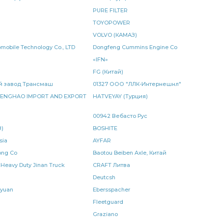
PURE FILTER
КАМАЗ ан.
кольцо уплотнительное КАМАЗ
TOYOPOWER
VOLVO (КАМАЗ)
а КАМАЗ
камера тормозная
КАМАЗ 5490
tomobile Technology Co., LTD
Dongfeng Cummins Engine Co
«IFN»
/м
карданного вала к а/м
вала к а/м
FG (Китай)
тяга сошки
передней рессоры
мский завод Трансмаш
01327 ООО "ЛЛК-Интернешнл"
ENGHAO IMPORT AND EXPORT
HATVEYAY (Турция)
тельное КАМАЗ БРТ
уплотнительное КАМАЗ БРТ
00942 Вебасто Рус
рычаг регулировочный
задний правый
)
BOSHITE
sia
AYFAR
КАМАЗ РИАТ
штанга реактивная
ong Co
Baotou Beiben Axle, Китай
 Heavy Duty Jinan Truck
CRAFT Литва
ия КАМАЗ
УКД серия
лист рессоры
Deutcsh
агнитный
клапан электромагнитный КАМАЗ
yuan
Ebersspacher
Fleetguard
й
рядный КАМАЗ
давления КАМАЗ
Graziano