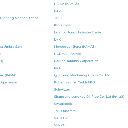
HELLA (КАМАЗ)
передней рессоры КАМАЗ
тормозная тип
IDEAL
ins КАМАЗ
КАМАЗ УКД серия
блок управления
al Xucheng Mechanization
JOST
KFS GmbH
и рулевого
тяга сошки рулевого управления
Laizhou Tongji Industry Trade
LMX
ия КАМАЗ
КАМАЗ ВРТ
тормоза ан.
a Umbra S.p.a
Mercedes - Benz (КАМАЗ)
p
NORMA (КАМАЗ)
оарматура
КАМАЗ Элтра-Термо
лист рессоры задней
З)
Parker Hannifin Corporation
са
правая КАМАЗ
3-х рядный
отбора мощности
PPT
tric (КАМАЗ)
Quanxing Machining Group Co., Ltd
агнитный КАМАЗ РОДИНА
электромагнитный КАМАЗ РОДИНА
обритания
Robert Seuffer CmbH&KG
Schwitzer
SORL 3530
листов КАМАЗ
листов КАМАЗ ЧМЗ
Shandong Longkou Oil Pipe Co., Ltd (Китай)
лемент фильтрующий
левая КАМАЗ
Swagelock
ручного тормоза
TVS Sundram
коробка отбора
коробка отбора мощности
VALX BV
VEPRO