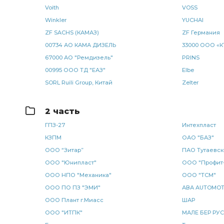
КАМАЗ Хорс-Силикон
рукав КАМАЗ
задний прав
Voith
VOSS
Winkler
YUCHAI
радиатор водяной 3-х рядный
водяной 3-х
водян
ZF SACHS (КАМАЗ)
ZF Германия
штанги КАМАЗ
фильтра КАМАЗ
отбора мощности
00734 АО КАМА ДИЗЕЛЬ
33000 ООО «К
67000 АО "Ремдизель"
PRINS
коробка отбора мощности КАМАЗ
НЕФАЗ РОСТАР
00995 ООО ТД "ЕАЗ"
Elbe
SORL Ruili Group, Китай
Zelter
диск ведомый КАМАЗ
ведомый КАМАЗ
задний л
заднего моста
шланг тормозной
КАМАЗ 4308
2 часть
ГПЗ-27
Интехпласт
КАМАЗ 10-ГПЗ
кран тормозной
рессоры КАМАЗ Ч
КЗПМ
ОАО "БАЗ"
ООО “Зитар”
ПАО Тутаевск
Рычаг регулировочный задний
высокого давления
ООО "Юнипласт"
ООО "Профит
рычага КАМАЗ
передний КАМАЗ
КАМАЗ БАГУ
ООО НПО "Механика"
ООО "ТСМ"
ООО ПО ПЗ "ЭМИ"
АВА AUTOMOT
задней рессоры КАМАЗ
указатель поворота
подъ
ООО Плант г.Миасс
ШАР
ООО "ИТПК"
МАЛЕ БЕР РУС
передней рессоры КАМАЗ ЧМЗ
трубка подъема
т