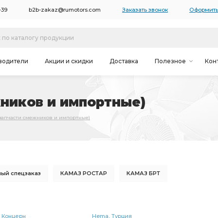
-39
b2b-zakaz@rumotors.com
Заказать звонок
Оформить
водители
Акции и скидки
Доставка
Полезное
Кон
ников и импортные)
запчасти смежников и импортные)
ый спецзаказ
КАМАЗ РОСТАР
КАМАЗ БРТ
КАМАЗ РААЗ
правый КАМАЗ
левый КАМАЗ
Р
карданного вала
рессоры КАМАЗ
КАМАЗ ШААЗ
Continental AG Концерн
Hema, Турция