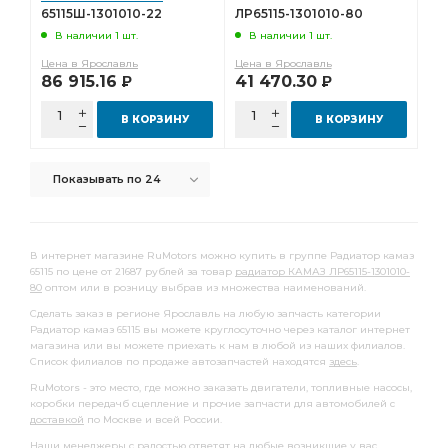
65115Ш-1301010-22
ЛР65115-1301010-80
В наличии 1 шт.
В наличии 1 шт.
Цена в Ярославль
Цена в Ярославль
86 915.16
41 470.30
Р
Р
В КОРЗИНУ
В КОРЗИНУ
Показывать по 24
В интернет магазине RuMotors можно купить в группе Радиатор камаз
65115 по цене от 21687 рублей за товар
радиатор КАМАЗ ЛР65115-1301010-
80
оптом или в розницу выбрав из множества наименований.
Сделать заказ в регионе Ярославль на любую запчасть категории
Радиатор камаз 65115 вы можете круглосуточно через каталог интернет
магазина или вы можете приехать к нам в любой из наших филиалов.
Список филиалов по продаже автозапчастей находятся
здесь
.
RuMotors - это место, где можно заказать двигатели, топливные насосы,
коробки передачб сцепление и прочие запчасти для автомобилей с
доставкой
по Москве и всей России.
Наши менеджеры с радостью ответят на любые возникшие у вас