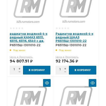
радиатор водяной 4-х
Радиатор водяной 4-х
рядный КАМАЗ 65111,
рядный ШААЗ
65115, 65116, 6540 с дв.
Р65115Ш-1301010-22
820.60 260, 740.55, 740.62
Р65115Ш-1301010-22
Р65115Ш-1301010-22
280 Р65115Ш-1301010-22
Под заказ
Под заказ
Цена в Ярославль
Цена в Ярославль
94 807.91
92 174.36
Р
Р
В КОРЗИНУ
В КОРЗИНУ