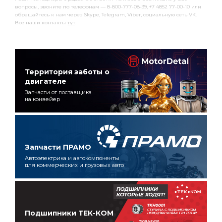
вопросы, звоните по телефонам — 8-800-777-08-39, +7 4852 77-00-10 или
обращайтесь к нам через Skype, Telegram, Viber, социальную сеть VK.
Все наши контакты
тут
.
Территория заботы о
двигателе
Запчасти от поставщика
на конвейер
Запчасти ПРАМО
Автоэлектрика и автокомпоненты
для коммерческих и грузовых авто
Подшипники ТЕК-КОМ