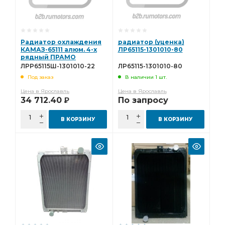
Радиатор охлаждения
радиатор (уценка)
КАМАЗ-65111 алюм. 4-х
ЛР65115-1301010-80
рядный ПРАМО
ЛРР65115Ш-1301010-22
ЛРР65115Ш-1301010-22
ЛР65115-1301010-80
Под заказ
В наличии 1 шт.
Цена в Ярославль
Цена в Ярославль
34 712.40
По запросу
Р
В КОРЗИНУ
В КОРЗИНУ