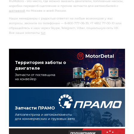
RuMotors - это место, где можно заказать двигатели, топливные насосы,
коробки передачб сцепление и прочие запчасти для автомобилей с
доставкой
по Москве и всей России.
Наши менеджеры с радостью ответят на любые возникшие у вас
вопросы, звоните по телефонам — 8-800-777-08-39, +7 4852 77-00-10 или
обращайтесь к нам через Skype, Telegram, Viber, социальную сеть VK.
Все наши контакты
тут
.
Территория заботы о
двигателе
Запчасти от поставщика
на конвейер
Запчасти ПРАМО
Автоэлектрика и автокомпоненты
для коммерческих и грузовых авто