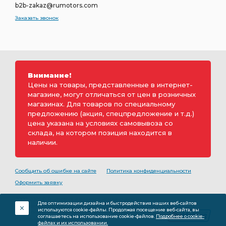
b2b-zakaz@rumotors.com
Заказать звонок
Внимание!
Цены на товары, представленные в интернет-
магазине, могут отличаться от цен в розничных
магазинах. Для товаров по специальному
предложению (акция, спецпредложение и т.д.)
цена указана на условиях самовывоза со
склада, на котором позиция находится в
наличии.
Сообщить об ошибке на сайте
Политика конфиденциальности
Оформить заявку
2000-2026 © Rumotors является коммерческим
Для оптимизации дизайна и быстродействия наших веб-сайтов
обозначением ООО «РуМоторс». Все права на
используются cookie-файлы. Продолжая посещение веб-сайта, вы
разработку принадлежат ООО «Румоторс». Не является
соглашаетесь на использование cookie-файлов.
Подробнее о cookie-
публичной офертой.
файлах и их использовании.