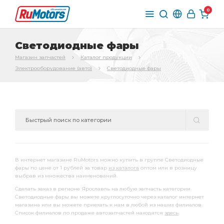
0
Светодиодные фары
Магазин запчастей
Каталог продукции
Электрооборудование (авто)
Светодиодные фары
В интернет магазине RuMotors можно купить в группе Светодиодные
фары по цене от 1 рублей за товар
из каталога
оптом или в розницу
выбрав из множества наименований.
Сделать заказ в регионе Ярославль на любую запчасть категории
Светодиодные фары вы можете круглосуточно через каталог интернет
магазина или вы можете приехать к нам в любой из наших филиалов.
Список филиалов по продаже автозапчастей находятся
здесь
.