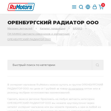
0
ОРЕНБУРГСКИЙ РАДИАТОР ООО
Магазин запчастей
Каталог продукции
КАМАЗ
ПИ КАМАЗ (запчасти смежников и импортные)
ОРЕНБУРГСКИЙ РАДИАТОР ООО
В интернет магазине RuMotors можно купить в группе ОРЕНБУРГСКИЙ
РАДИАТОР ООО по цене от 1 рублей за товар
из каталога
оптом или в
розницу выбрав из множества наименований.
Сделать заказ в регионе Ярославль на любую запчасть категории
ОРЕНБУРГСКИЙ РАДИАТОР ООО вы можете круглосуточно через
каталог интернет магазина или вы можете приехать к нам в любой из
наших филиалов. Список филиалов по продаже автозапчастей