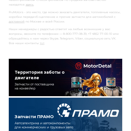
находятся
здесь
.
RuMotors - это место, где можно заказать двигатели, топливные насосы,
коробки передачб сцепление и прочие запчасти для автомобилей с
доставкой
по Москве и всей России.
Наши менеджеры с радостью ответят на любые возникшие у вас
вопросы, звоните по телефонам — 8-800-777-08-39, +7 4852 77-00-10 или
обращайтесь к нам через Skype, Telegram, Viber, социальную сеть VK.
Все наши контакты
тут
.
Территория заботы о
двигателе
Запчасти от поставщика
на конвейер
Запчасти ПРАМО
Автоэлектрика и автокомпоненты
для коммерческих и грузовых авто