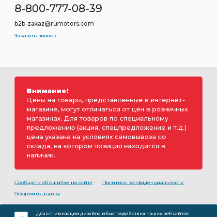
8-800-777-08-39
b2b-zakaz@rumotors.com
Заказать звонок
Внимание!
Цены на товары, представленные в интернет-
магазине, могут отличаться от цен в розничных
магазинах. Для товаров по специальному
предложению (акция, спецпредложение и т.д.)
цена указана на условиях самовывоза со
склада, на котором позиция находится в
наличии.
Сообщить об ошибке на сайте
Политика конфиденциальности
Оформить заявку
2000-2026 © Rumotors является коммерческим
Для оптимизации дизайна и быстродействия наших веб-сайтов
обозначением ООО «РуМоторс». Все права на