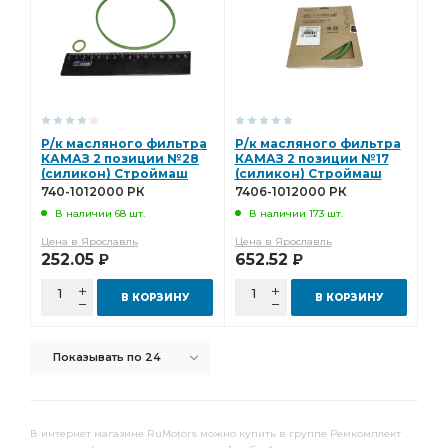
Р/к масляного фильтра
Р/к масляного фильтра
КАМАЗ 2 позиции №28
КАМАЗ 2 позиции №17
(силикон) Строймаш
(силикон) Строймаш
740-1012000 РК
7406-1012000 РК
740-1012000 РК
7406-1012000 РК
В наличии 68 шт.
В наличии 173 шт.
Цена в Ярославль
Цена в Ярославль
252.05
652.52
Р
Р
В КОРЗИНУ
В КОРЗИНУ
Показывать по 24
В интернет магазине RuMotors можно купить в группе Ремкомплект