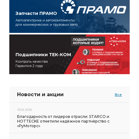
Запчасти ПРАМО
Автоэлектрика и автокомпоненты
для коммерческих и грузовых авто
Подшипники ТЕК-КОМ
Контроль качества
Гарантия 2 года
Новости и акции
Все
13.02.2026
Благодарность от лидеров отрасли: STARCO и
HOTTECKE отметили надёжное партнёрство с
«РуМоторс»