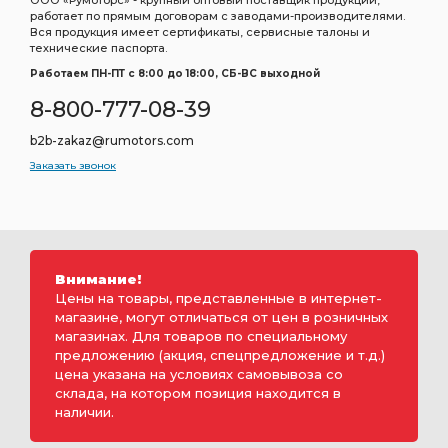
ООО «Румоторс» - крупный оптовый поставщик продукции,
работает по прямым договорам с заводами-производителями.
Вся продукция имеет сертификаты, сервисные талоны и
технические паспорта.
Работаем ПН-ПТ c 8:00 до 18:00, СБ-ВС выходной
8-800-777-08-39
b2b-zakaz@rumotors.com
Заказать звонок
Внимание!
Цены на товары, представленные в интернет-
магазине, могут отличаться от цен в розничных
магазинах. Для товаров по специальному
предложению (акция, спецпредложение и т.д.)
цена указана на условиях самовывоза со
склада, на котором позиция находится в
наличии.