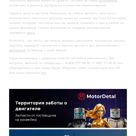
масляного фильтра камаз по цене от 1 рублей за товар
из каталога
оптом или в розницу выбрав из множества наименований.
Сделать заказ в регионе Ярославль на любую запчасть категории
Ремкомплект масляного фильтра камаз вы можете круглосуточно через
каталог интернет магазина или вы можете приехать к нам в любой из
наших филиалов. Список филиалов по продаже автозапчастей
находятся
здесь
.
RuMotors - это место, где можно заказать двигатели, топливные насосы,
коробки передачб сцепление и прочие запчасти для автомобилей с
доставкой
по Москве и всей России.
Наши менеджеры с радостью ответят на любые возникшие у вас
вопросы, звоните по телефонам — 8-800-777-08-39, +7 4852 77-00-10 или
обращайтесь к нам через Skype, Telegram, Viber, социальную сеть VK.
Все наши контакты
тут
.
Территория заботы о
двигателе
Запчасти от поставщика
на конвейер