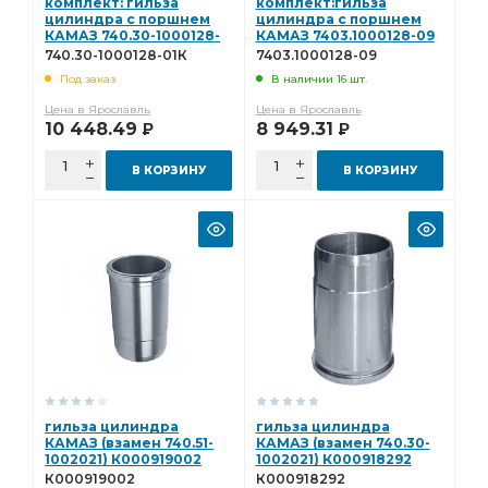
комплект: гильза
комплект:гильза
цилиндра с поршнем
цилиндра с поршнем
КАМАЗ 740.30-1000128-
КАМАЗ 7403.1000128-09
01К
740.30-1000128-01К
7403.1000128-09
Под заказ
В наличии 16 шт.
Цена в Ярославль
Цена в Ярославль
10 448.49
8 949.31
Р
Р
В КОРЗИНУ
В КОРЗИНУ
гильза цилиндра
гильза цилиндра
КАМАЗ (взамен 740.51-
КАМАЗ (взамен 740.30-
1002021) К000919002
1002021) К000918292
К000919002
К000918292