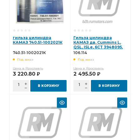
гильза цилиндра
Гильза цилиндра
КАМАЗ 740.51-1002021К
КАМАЗ дв. Cummins L,
QSL, ISLe, 6CT 3948095,
3800328, 3944344
740.51-1002021К
106.114
стандарт (CAMIDA, Кита
Под заказ
Под заказ
106.114
Цена в Ярославль
Цена в Ярославль
3 220.80
2 495.50
Р
Р
В КОРЗИНУ
В КОРЗИНУ