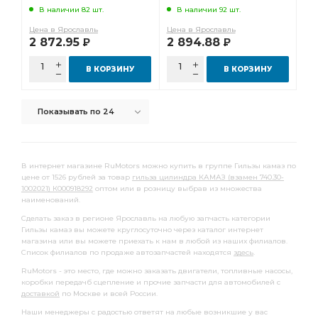
В наличии 82 шт.
В наличии 92 шт.
Цена в Ярославль
Цена в Ярославль
2 872.95
2 894.88
Р
Р
В КОРЗИНУ
В КОРЗИНУ
Показывать по 24
В интернет магазине RuMotors можно купить в группе Гильзы камаз по
цене от 1526 рублей за товар
гильза цилиндра КАМАЗ (взамен 740.30-
1002021) К000918292
оптом или в розницу выбрав из множества
наименований.
Сделать заказ в регионе Ярославль на любую запчасть категории
Гильзы камаз вы можете круглосуточно через каталог интернет
магазина или вы можете приехать к нам в любой из наших филиалов.
Список филиалов по продаже автозапчастей находятся
здесь
.
RuMotors - это место, где можно заказать двигатели, топливные насосы,
коробки передачб сцепление и прочие запчасти для автомобилей с
доставкой
по Москве и всей России.
Наши менеджеры с радостью ответят на любые возникшие у вас