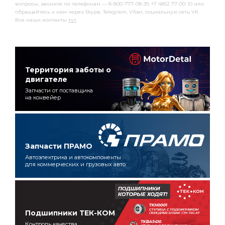
вопросы, звоните по телефонам — 8-800-777-08-39, +7 4852 77-00-10 или
обращайтесь к нам через Skype, Telegram, Viber, социальную сеть VK.
Все наши контакты
тут
.
Территория заботы о
двигателе
Запчасти от поставщика
на конвейер
Запчасти ПРАМО
Автоэлектрика и автокомпоненты
для коммерческих и грузовых авто
Подшипники ТЕК-КОМ
Контроль качества