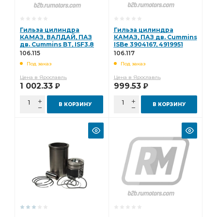
Гильза цилиндра
Гильза цилиндра
КАМАЗ, ВАЛДАЙ, ПАЗ
КАМАЗ, ПАЗ дв. Cummins
дв. Cummins BT, ISF3.8
ISBe 3904167, 4919951
3904166 стандарт
ремонтная (CAMIDA,
106.115
106.117
(CAMIDA, Китай) 106.115
Китай) 106.117
Под заказ
Под заказ
Цена в Ярославль
Цена в Ярославль
1 002.33
999.53
Р
Р
В КОРЗИНУ
В КОРЗИНУ