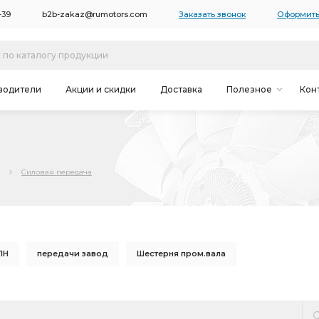
-39
b2b-zakaz@rumotors.com
Заказать звонок
Оформить
водители
Акции и скидки
Доставка
Полезное
Кон
Силовая передача
ПН
передачи завод
Шестерня пром.вала
зового вала
Шестерня ПТЗ
Механизм переключения