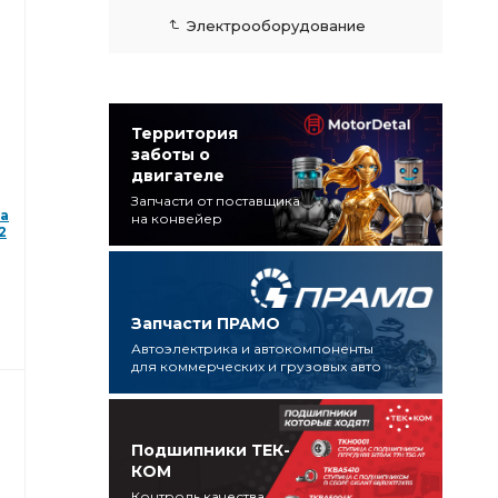
Электрооборудование
Территория
заботы о
двигателе
Запчасти от поставщика
а
на конвейер
2
Запчасти ПРАМО
Автоэлектрика и автокомпоненты
для коммерческих и грузовых авто
Подшипники ТЕК-
КОМ
Контроль качества