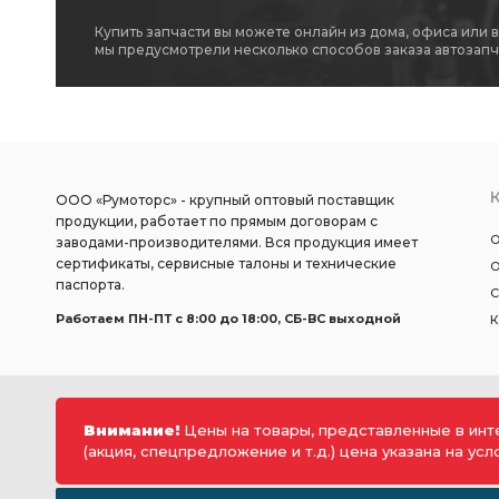
Купить запчасти вы можете онлайн из дома, офиса или 
мы предусмотрели несколько способов заказа автозапч
ООО «Румоторс» - крупный оптовый поставщик
продукции, работает по прямым договорам с
О
заводами-производителями. Вся продукция имеет
сертификаты, сервисные талоны и технические
О
паспорта.
С
Работаем ПН-ПТ c 8:00 до 18:00, СБ-ВС выходной
К
Внимание!
Цены на товары, представленные в инт
(акция, спецпредложение и т.д.) цена указана на ус