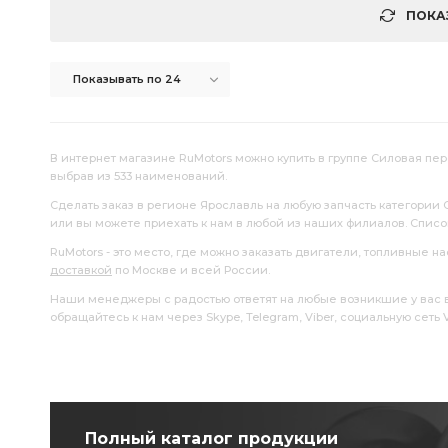
ПОКА
Показывать по 24
В интернет магазине RuMotors можно купить в группе Силовая пер
выбрав из 533 наименований.
Сделать заказ в регионе Ярославль на любую запчасть категории
или вы можете приехать к нам в любой из наших филиалов. Спис
RuMotors - это место, где можно заказать двигатели, топливные 
доставкой
по Москве и всей России.
Наши менеджеры с радостью ответят на любые возникшие у вас воп
обращайтесь к нам через Skype, Telegram, Viber, социальную сеть
Полный каталог продукции