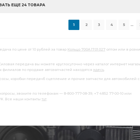
ЗАТЬ ЕЩЕ 24 ТОВАРА
...
1
2
3
4
5
едача по цене от 10 рублей за товар
Кольцо 700А.17.01.027
оптом или в розн
 Силовая передача вы можете круглосуточно через каталог интернет магаз
ок филиалов по продаже автозапчастей находятся
здесь
.
насосы, коробки передачб сцепление и прочие запчасти для автомобилей с
росы, звоните по телефонам — 8-800-777-08-39, +7 4852 77-00-10 или
 VK. Все наши контакты
тут
.