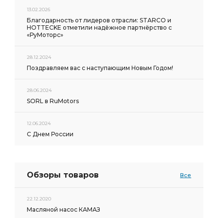
13.02.2026
Благодарность от лидеров отрасли: STARCO и
HOTTECKE отметили надёжное партнёрство с
«РуМоторс»
28.12.2024
Поздравляем вас с наступающим Новым Годом!
28.06.2024
SORL в RuMotors
12.06.2024
С Днем России
Обзоры товаров
Все
22.12.2020
Масляной насос КАМАЗ