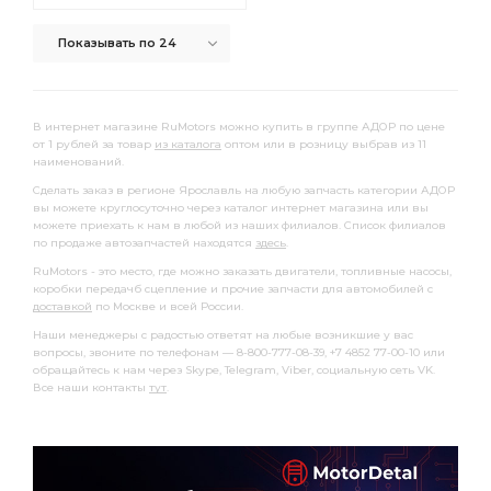
Показывать по 24
В интернет магазине RuMotors можно купить в группе АДОР по цене
от 1 рублей за товар
из каталога
оптом или в розницу выбрав из 11
наименований.
Сделать заказ в регионе Ярославль на любую запчасть категории АДОР
вы можете круглосуточно через каталог интернет магазина или вы
можете приехать к нам в любой из наших филиалов. Список филиалов
по продаже автозапчастей находятся
здесь
.
RuMotors - это место, где можно заказать двигатели, топливные насосы,
коробки передачб сцепление и прочие запчасти для автомобилей с
доставкой
по Москве и всей России.
Наши менеджеры с радостью ответят на любые возникшие у вас
вопросы, звоните по телефонам — 8-800-777-08-39, +7 4852 77-00-10 или
обращайтесь к нам через Skype, Telegram, Viber, социальную сеть VK.
Все наши контакты
тут
.