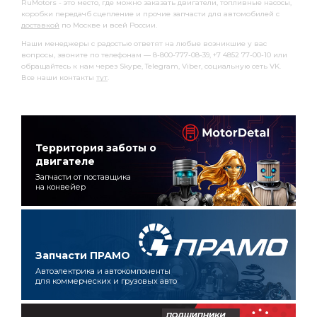
RuMotors - это место, где можно заказать двигатели, топливные насосы,
коробки передачб сцепление и прочие запчасти для автомобилей с
доставкой
по Москве и всей России.
Наши менеджеры с радостью ответят на любые возникшие у вас
вопросы, звоните по телефонам — 8-800-777-08-39, +7 4852 77-00-10 или
обращайтесь к нам через Skype, Telegram, Viber, социальную сеть VK.
Все наши контакты
тут
.
Территория заботы о
двигателе
Запчасти от поставщика
на конвейер
Запчасти ПРАМО
Автоэлектрика и автокомпоненты
для коммерческих и грузовых авто