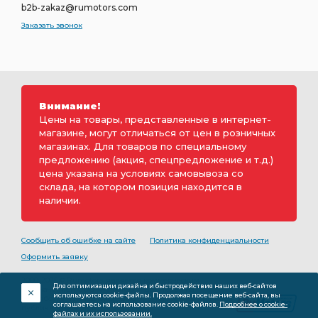
b2b-zakaz@rumotors.com
Заказать звонок
Внимание!
Цены на товары, представленные в интернет-
магазине, могут отличаться от цен в розничных
магазинах. Для товаров по специальному
предложению (акция, спецпредложение и т.д.)
цена указана на условиях самовывоза со
склада, на котором позиция находится в
наличии.
Сообщить об ошибке на сайте
Политика конфиденциальности
Оформить заявку
2000-2026 © Rumotors является коммерческим
Для оптимизации дизайна и быстродействия наших веб-сайтов
обозначением ООО «РуМоторс». Все права на
используются cookie-файлы. Продолжая посещение веб-сайта, вы
разработку принадлежат ООО «Румоторс». Не является
соглашаетесь на использование cookie-файлов.
Подробнее о cookie-
публичной офертой.
файлах и их использовании.