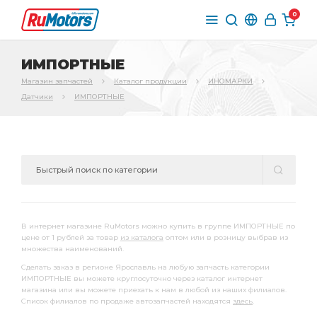
0
ИМПОРТНЫЕ
Магазин запчастей
Каталог продукции
ИНОМАРКИ
Датчики
ИМПОРТНЫЕ
В интернет магазине RuMotors можно купить в группе ИМПОРТНЫЕ по
цене от 1 рублей за товар
из каталога
оптом или в розницу выбрав из
множества наименований.
Сделать заказ в регионе Ярославль на любую запчасть категории
ИМПОРТНЫЕ вы можете круглосуточно через каталог интернет
магазина или вы можете приехать к нам в любой из наших филиалов.
Список филиалов по продаже автозапчастей находятся
здесь
.