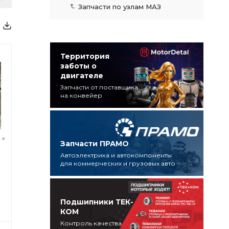
Запчасти по узлам МАЗ
Территория
заботы о
двигателе
Запчасти от поставщика
на конвейер
Запчасти ПРАМО
Автоэлектрика и автокомпоненты
для коммерческих и грузовых авто
Подшипники ТЕК-
КОМ
Контроль качества