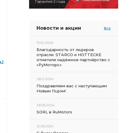
Гарантия 2 года
Новости и акции
Все
13.02.2026
Благодарность от лидеров
отрасли: STARCO и HOTTECKE
отметили надёжное партнёрство с
.)
«РуМоторс»
28.12.2024
Поздравляем вас с наступающим
Новым Годом!
28.06.2024
SORL в RuMotors
12.06.2024