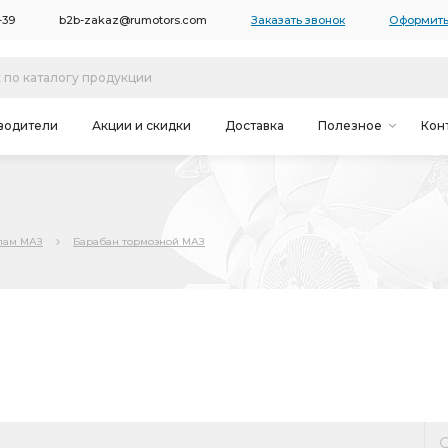
-39
b2b-zakaz@rumotors.com
Заказать звонок
Оформить
водители
Акции и скидки
Доставка
Полезное
Кон
злам МАЗ
Барабан тормозной МАЗ