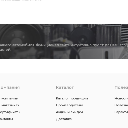
вашего автомобиля. Функционал сайта интуитивно прост: для вашего 
астей.
Компания
Каталог
Поле
 компании
Каталог продукции
Новости
 магазинах
Производители
Полезн
ертификаты
Акции и скидки
Гарант
онтакты
Доставка