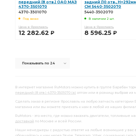
передний (8 отв.) ОАО МАЗ
задний (10 отв., H=292мм
4370-3501070
СМ 5440-3502070
4370-3501070
5440-3502070
Под заказ
В наличии 2 шт.
Цена в Ярославль
Цена в Ярославль
12 282.62
8 596.25
Р
Р
В КОРЗИНУ
В КОРЗИНУ
Показывать по 24
В интернет магазине RuMotors можно купить в группе Барабан торм
передний (8 отв.) 4370-3501070 (а)
оптом или в розницу выбрав из
Сделать заказ в регионе Ярославль на любую запчасть категории
магазина или вы можете приехать к нам в любой из наших филиа
RuMotors - это место, где можно заказать двигатели, топливные 
доставкой
по Москве и всей России.
Наши менеджеры с радостью ответят на любые возникшие у вас воп
обращайтесь к нам через Skype, Telegram, Viber, социальную сеть