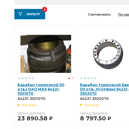
0
ФИЛЬТР
Сортировать:
По на
Барабан тормозной (10
Барабан тормозной Ев
отв.) ОАО МАЗ 64221-
(10 отв., H=246мм) 64221-
3501070
3502070
64221-3501070
64221-3502070
Под заказ
Под заказ
Цена в Ярославль
Цена в Ярославль
23 890.58
8 797.50
Р
Р