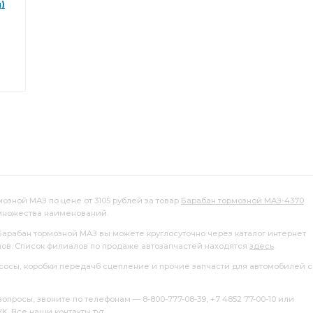
)
озной МАЗ по цене от 3105 рублей за товар
Барабан тормозной МАЗ-4370
 множества наименований.
 Барабан тормозной МАЗ вы можете круглосуточно через каталог интернет
лов. Список филиалов по продаже автозапчастей находятся
здесь
.
насосы, коробки передачб сцепление и прочие запчасти для автомобилей с
росы, звоните по телефонам — 8-800-777-08-39, +7 4852 77-00-10 или
 VK. Все наши контакты
тут
.