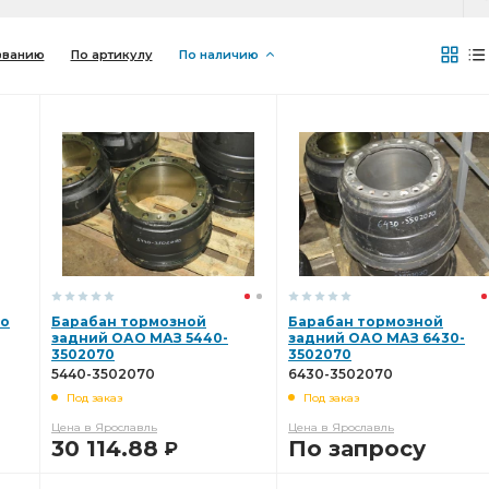
званию
По артикулу
По наличию
ро
Барабан тормозной
Барабан тормозной
задний ОАО МАЗ 5440-
задний ОАО МАЗ 6430-
3502070
3502070
5440-3502070
6430-3502070
Под заказ
Под заказ
Цена в Ярославль
Цена в Ярославль
30 114.88
По запросу
Р