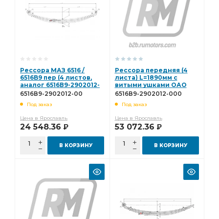
Рессора МАЗ 6516 /
Рессора передняя (4
6516B9 пер (4 листов,
листа) L=1890мм с
аналог 6516В9-2902012-
витыми ушками ОАО
000) витое ушко
МРЗ 6516В9-2902012-000
6516В9-2902012-00
6516В9-2902012-000
L=1900мм ЧМЗ 6516В9-
Под заказ
Под заказ
2902012-00
Цена в Ярославль
Цена в Ярославль
24 548.36
53 072.36
Р
Р
В КОРЗИНУ
В КОРЗИНУ