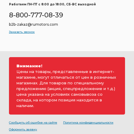
Работаем ПН-ПТ c 8:00 до 18:00, СБ-ВС выходной
8-800-777-08-39
b2b-zakaz@rumotors.com
Заказать звонок
Внимание!
Цены на товары, представленные в интернет-
магазине, могут отличаться от цен в розничных
магазинах. Для товаров по специальному
предложению (акция, спецпредложение и т.д.)
цена указана на условиях самовывоза со
склада, на котором позиция находится в
наличии.
Сообщить об ошибке на сайте
Политика конфиденциальности
Оформить заявку