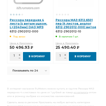
Рессора передняя 4
Рессора МАЗ 6312,6501
листа (с витым ушком,
пер (4 листов, аналог
L=2040мм) ОАО МРЗ
6312-2902012-000) витое
6312-2902012-000
ушко L=1900мм ЧМЗ
6312-2902012-000
6312-2902012-10
6312-2902012-10
Под заказ
В наличии 1 шт.
Цена в Ярославль
Цена в Ярославль
50 496.93
25 490.40
Р
Р
В КОРЗИНУ
В КОРЗИНУ
Показывать по 24
В интернет магазине RuMotors можно купить в группе Рессора МАЗ
передняя 4 х листовая по цене от 1 рублей за товар
из каталога
оптом
или в розницу выбрав из множества наименований.
Сделать заказ в регионе Ярославль на любую запчасть категории