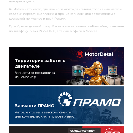
находятся
здесь
.
RuMotors - это место, где можно заказать двигатели, топливные насосы,
коробки передач сцепление и прочие запчасти для автомобилей с
доставкой
по Москве и всей России.
Приобрести данный товар Вы можете на нашем on-line сайте, позвонив
по телефону +7 (4852) 77-00-10, а также в офисе в Москве.
Территория заботы о
двигателе
Запчасти от поставщика
на конвейер
Запчасти ПРАМО
Автоэлектрика и автокомпоненты
для коммерческих и грузовых авто