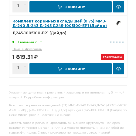
В КОРЗИНУ
Комплект коренных вкладышей (0,75) ММЗ-
Д-240 Д-243 Д-245 Д245-1005100-ЕР1 (Дайдо)
Д245-1005100-ЕР1 (Дайдо)
В наличии 2 шт.
Цена в Ярославль
1 819.31
Р
РАСПРОДАЖА
В КОРЗИНУ
Указанные цены носят рекламный характер и не являются публичной
офертой.
Подробная информация
Комплект коренных вкладышей (СТ) ММЗ-Д-240 Д-243 Д-245 (А23.01-81.037
А23.01-8116) Д245-1005100-ЕН1 (Дайдо) артикул Д245-1005100-ЕН1 (Дайдо) по
цене #item_price в наличии на складе.
Сделать заказ в регионе Ярославль вы можете круглосуточно через
каталог интернет магазина или вы можете приехать к нам в любой из
наших филиалов. Список филиалов по продаже автозапчастей