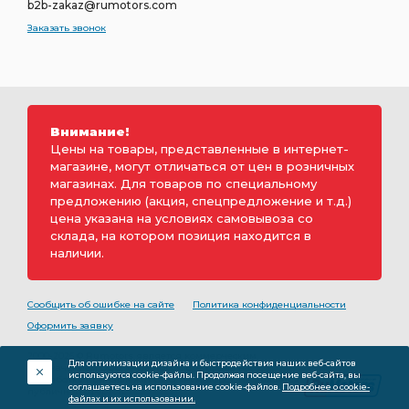
b2b-zakaz@rumotors.com
Заказать звонок
Внимание!
Цены на товары, представленные в интернет-
магазине, могут отличаться от цен в розничных
магазинах. Для товаров по специальному
предложению (акция, спецпредложение и т.д.)
цена указана на условиях самовывоза со
склада, на котором позиция находится в
наличии.
Сообщить об ошибке на сайте
Политика конфиденциальности
Оформить заявку
2000-2026 © Rumotors является коммерческим
Для оптимизации дизайна и быстродействия наших веб-сайтов
обозначением ООО «РуМоторс». Все права на
используются cookie-файлы. Продолжая посещение веб-сайта, вы
разработку принадлежат ООО «Румоторс». Не является
соглашаетесь на использование cookie-файлов.
Подробнее о cookie-
публичной офертой.
файлах и их использовании.