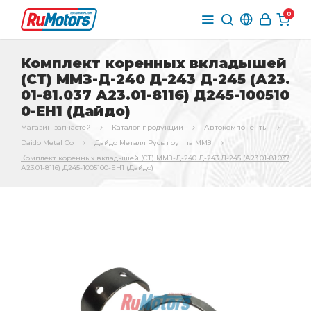
0
Комплект коренных вкладышей
(СТ) ММЗ-Д-240 Д-243 Д-245 (А23.
01-81.037 А23.01-8116) Д245-100510
0-ЕН1 (Дайдо)
Магазин запчастей
Каталог продукции
Автокомпоненты
Daido Metal Co
Дайдо Металл Русь группа ММЗ
Комплект коренных вкладышей (СТ) ММЗ-Д-240 Д-243 Д-245 (А23.01-81.037
А23.01-8116) Д245-1005100-ЕН1 (Дайдо)