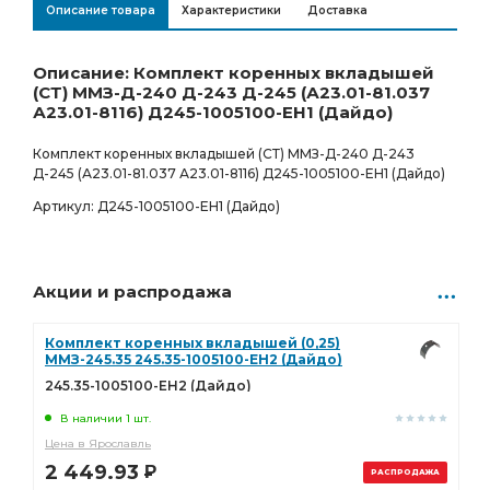
Описание товара
Характеристики
Доставка
Бузулук
В наличии
895.53
Р
2 шт.
Описание: Комплект коренных вкладышей
(СТ) ММЗ-Д-240 Д-243 Д-245 (А23.01-81.037
РАСПРОДАЖА ОСТАТКОВ
А23.01-8116) Д245-1005100-ЕН1 (Дайдо)
Ростов-на-Дону
Товар под заказ
Комплект коренных вкладышей (СТ) ММЗ-Д-240 Д-243
1 294.00
Р
0 шт.
Д-245 (А23.01-81.037 А23.01-8116) Д245-1005100-ЕН1 (Дайдо)
Артикул: Д245-1005100-ЕН1 (Дайдо)
Акции и распродажа
Комплект коренных вкладышей (0,25)
ММЗ-245.35 245.35-1005100-ЕН2 (Дайдо)
245.35-1005100-ЕН2 (Дайдо)
В наличии 1 шт.
Цена в Ярославль
2 449.93
Р
РАСПРОДАЖА