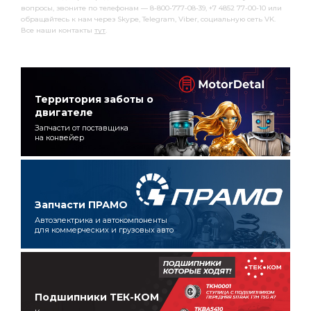
вопросы, звоните по телефонам — 8-800-777-08-39, +7 4852 77-00-10 или
обращайтесь к нам через Skype, Telegram, Viber, социальную сеть VK.
Все наши контакты
тут
.
Территория заботы о
двигателе
Запчасти от поставщика
на конвейер
Запчасти ПРАМО
Автоэлектрика и автокомпоненты
для коммерческих и грузовых авто
Подшипники ТЕК-КОМ