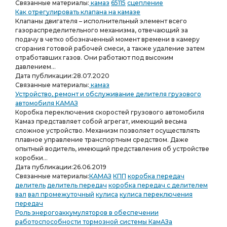
Связанные материалы:
камаз
65115
сцепление
Как отрегулировать клапана на камазе
Клапаны двигателя – исполнительный элемент всего
газораспределительного механизма, отвечающий за
подачу в четко обозначенный момент времени в камеру
сгорания готовой рабочей смеси, а также удаление затем
отработавших газов. Они работают под высоким
давлением...
Дата публикации:
28.07.2020
Связанные материалы:
камаз
Устройство, ремонт и обслуживание делителя грузового
автомобиля КАМАЗ
Коробка переключения скоростей грузового автомобиля
Камаз представляет собой агрегат, имеющий весьма
сложное устройство. Механизм позволяет осуществлять
плавное управление транспортным средством. Даже
опытный водитель, имеющий представления об устройстве
коробки...
Дата публикации:
26.06.2019
Связанные материалы:
КАМАЗ
КПП
коробка передач
делитель
делитель передач
коробка передач с делителем
вал
вал промежуточный
кулиса
кулиса переключения
передач
Роль энерогоаккумуляторов в обеспечении
работоспособности тормозной системы КамАЗа