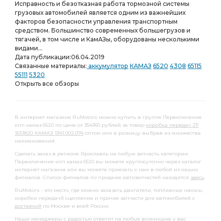
Исправность и безотказная работа тормозной системы
грузовых автомобилей является одним из важнейших
факторов безопасности управления транспортным
средством. Большинство современных большегрузов и
тягачей, в том числе и КамАЗы, оборудованы несколькими
видами...
Дата публикации:
06.04.2019
Связанные материалы:
аккумулятор
КАМАЗ
6520
4308
65115
55111
5320
Открыть все обзоры
В интернет магазине RuMotors можно купить в группе Переключение
кпп камаз 6520 по цене от 354360 рублей за товар
коробка передач ZF
16S1820 КАМАЗ 1341.002.074
оптом или в розницу выбрав из множества
наименований.
Сделать заказ в регионе Ярославль на любую запчасть категории
Переключение кпп камаз 6520 вы можете круглосуточно через каталог
интернет магазина или вы можете приехать к нам в любой из наших
филиалов. Список филиалов по продаже автозапчастей находятся
здесь
.
RuMotors - это место, где можно заказать двигатели, топливные насосы,
коробки передачб сцепление и прочие запчасти для автомобилей с
доставкой
по Москве и всей России.
Наши менеджеры с радостью ответят на любые возникшие у вас