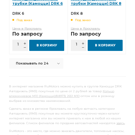
полукольцо упорного
трубки (Камоцци) DRK 6
трубки (Камоцци) DRK 8
полукольцо упорного подшипника
DRK 6
DRK 8
Под заказ
Под заказ
Комплект шатунных вкладышей 0,50
Цена в Ярославль
Цена в Ярославль
шатунных вкладышей 0,50
вкладышей 1,50
По запросу
По запросу
ТУРБОКОМ ТКР-9-12
снят с пр-ва
В КОРЗИНУ
В КОРЗИНУ
Комплект коренных вкладышей 1,25
коренных вкладышей 1,25
ЗИЛ-130,508,509 дв.
Показывать по 24
Комплект коренных вкладышей 1,00
коренных вкладышей 1,00
Домкрат гидравлический
В интернет магазине RuMotors можно купить в группе Камоцци DRK
Домкрат гидравлический бутылочные
Автодизель (ЯМЗ) покупные по цене от 2 рублей за товар
Кольцо
алюминиевое М10 (Камоцци)(8.8973) 2651 М10
оптом или в розницу
Домкрат гидравлический бутылочные "БелАК"
выбрав из множества наименований.
гидравлический бутылочные
Сделать заказ в регионе Ярославль на любую запчасть категории
Автодизель (ЯМЗ) покупные вы можете круглосуточно через каталог
гидравлический бутылочные "БелАК"
интернет магазина или вы можете приехать к нам в любой из наших
филиалов. Список филиалов по продаже автозапчастей находятся
здесь
.
бутылочные "БелАК"
Диск сцепления
RuMotors - это место, где можно заказать двигатели, топливные насосы,
вкладышей 0,05
Насос водяной