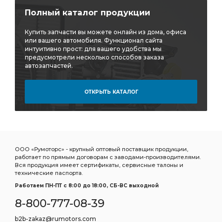
тройник горизонтальный CAMOZZI D6412
Полный каталог продукции
горизонтальный CAMOZZI
Купить запчасти вы можете онлайн из дома, офиса
горизонтальный CAMOZZI D6412
или вашего автомобиля. Функционал сайта
интуитивно прост: для вашего удобства мы
Дв.Д-21 Д-120 Трактора:ВМТЗ
предусмотрели несколько способов заказа
автозапчастей.
Дв.Д-21 Д-120 Трактора:ВМТЗ Т-25/Т-16
Д-120 Трактора:ВМТЗ
Д-120 Трактора:ВМТЗ Т-25/Т-16
ОТКРЫТЬ КАТАЛОГ
Трактора:ВМТЗ Т-25/Т-16
выбирать ТКР-9-12
Трубка отводящая
подшипников ДЗВ
Насос ГУР
дв. ЗМЗ-402
УАЗ дв.
ГАЗ УАЗ дв.
ГАЗ-52 52-04-1000104
ГАЗ УАЗ Дв.
ООО «Румоторс» - крупный оптовый поставщик продукции,
работает по прямым договорам с заводами-производителями.
ГАЗ УАЗ Дв. ЗМЗ-402
УАЗ Дв. ЗМЗ-402
Вся продукция имеет сертификаты, сервисные талоны и
технические паспорта.
УАЗ Дв. ЗМЗ-402 УМЗ-421
Дв. ЗМЗ-402
Работаем ПН-ПТ c 8:00 до 18:00, СБ-ВС выходной
Дв. ЗМЗ-402 УМЗ-421
8-800-777-08-39
Комплект коренных вкладышей 1,50
b2b-zakaz@rumotors.com