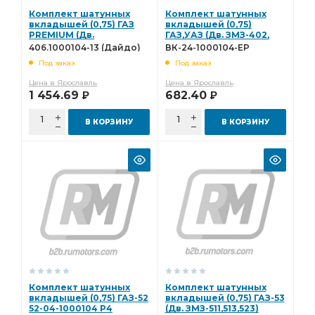
полукольцо упорного
Комплект шатунных
Комплект шатунных
полукольцо упорного подшипника
вкладышей (0,75) ГАЗ
вкладышей (0,75)
PREMIUM (Дв.
ГАЗ,УАЗ (Дв. ЗМЗ-402,
ЗМЗ-406,405,409)
УМЗ-421) ВК-24-1000104-
Комплект шатунных вкладышей 0,50
406.1000104-13 (Дайдо)
ВК-24-1000104-ЕР
406.1000104-13 (Дайдо)
ЕР (Дайдо)
(Дайдо)
Под заказ
Под заказ
шатунных вкладышей 0,50
вкладышей 1,50
Цена в Ярославль
Цена в Ярославль
ТУРБОКОМ ТКР-9-12
снят с пр-ва
1 454.69
682.40
Р
Р
Комплект коренных вкладышей 1,25
В КОРЗИНУ
В КОРЗИНУ
коренных вкладышей 1,25
ЗИЛ-130,508,509 дв.
Комплект коренных вкладышей 1,00
коренных вкладышей 1,00
Домкрат гидравлический
Домкрат гидравлический бутылочные
Домкрат гидравлический бутылочные "БелАК"
гидравлический бутылочные
гидравлический бутылочные "БелАК"
бутылочные "БелАК"
Диск сцепления
Комплект шатунных
Комплект шатунных
вкладышей (0,75) ГАЗ-52
вкладышей (0,75) ГАЗ-53
вкладышей 0,05
Насос водяной
52-04-1000104 Р4
(Дв. ЗМЗ-511,513,523)