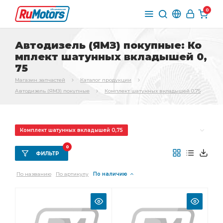
0
Автодизель (ЯМЗ) покупные: Ко
мплект шатунных вкладышей 0,
75
Магазин запчастей
Каталог продукции
Автодизель (ЯМЗ) покупные
Комплект шатунных вкладышей 0,75
Комплект шатунных вкладышей 0,75
Комплект шатунных
Комплект коренных
0
ФИЛЬТР
Комплект коренных вкладышей
По названию
По артикулу
По наличию
коренных вкладышей
Комплект шатунных вкладышей
шатунных вкладышей
Фитинг Камоцци
вкладышей 0,25
вкладышей 0,75