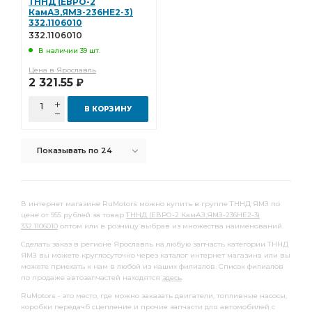
ТННД (ЕВРО-2
КамАЗ,ЯМЗ-236НЕ2-3)
332.1106010
332.1106010
В наличии 39 шт.
Цена в Ярославль
2 321.55
Р
В КОРЗИНУ
Показывать по 24
В интернет магазине RuMotors можно купить в группе ТННД ЯМЗ по
цене от 955 рублей за товар
ТННД (ЕВРО-2 КамАЗ,ЯМЗ-236НЕ2-3)
332.1106010
оптом или в розницу выбрав из множества наименований.
Сделать заказ в регионе Ярославль на любую запчасть категории ТННД
ЯМЗ вы можете круглосуточно через каталог интернет магазина или вы
можете приехать к нам в любой из наших филиалов. Список филиалов
по продаже автозапчастей находятся
здесь
.
RuMotors - это место, где можно заказать двигатели, топливные насосы,
коробки передачб сцепление и прочие запчасти для автомобилей с