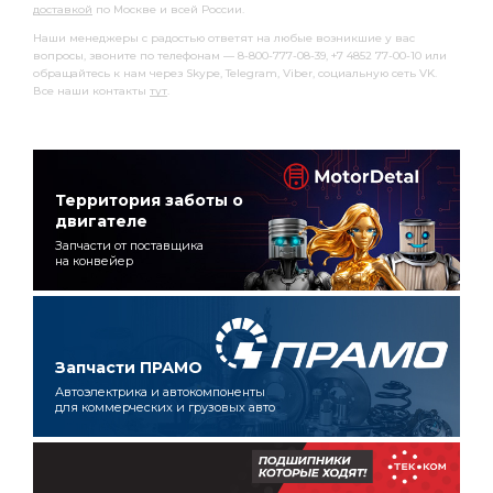
доставкой
по Москве и всей России.
Наши менеджеры с радостью ответят на любые возникшие у вас
вопросы, звоните по телефонам — 8-800-777-08-39, +7 4852 77-00-10 или
обращайтесь к нам через Skype, Telegram, Viber, социальную сеть VK.
Все наши контакты
тут
.
Территория заботы о
двигателе
Запчасти от поставщика
на конвейер
Запчасти ПРАМО
Автоэлектрика и автокомпоненты
для коммерческих и грузовых авто