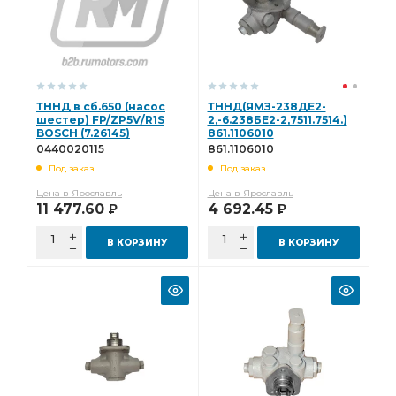
ТННД в сб.650 (насос
ТННД(ЯМЗ-238ДЕ2-
шестер) FP/ZP5V/R1S
2,-6.238БЕ2-2,7511.7514.)
BOSCH (7.26145)
861.1106010
0440020115
0440020115
861.1106010
Под заказ
Под заказ
Цена в Ярославль
Цена в Ярославль
11 477.60
4 692.45
Р
Р
В КОРЗИНУ
В КОРЗИНУ