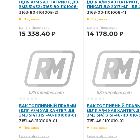
(ДЛЯ А/М УАЗ ПАТРИОТ, ДВ.
(ДЛЯ А/М УАЗ ПАТРИОТ,
ЗМЗ 51432) 3163-80-1101008-
ПИКАП ДО 2017 М.Г., ДВ.
Волга ЗМЗ-406
дв. и его модификации
модиф. УА
21
514, ПОД РЕЗИНОВУЮ
3163-80-1101008-21
3163-00-1101008-41
НАЛИВНУЮ Т 3163-00-
Под заказ
Под заказ
1101008-41
410 дв.
ГАЗ УАЗ дв.
УАЗ Дв.
"Профессиональ
Цена в Ярославль
Цена в Ярославль
15 338.40
14 178.00
Р
Р
Rubena Чехия
клапанной крышки
ЗМЗ-402 511 513
В КОРЗИНУ
В КОРЗИНУ
93,0 группа
палец поршневой стоп.кольца 96,5
по
поршневой стоп.кольца 96,5 группа
стоп.кольца 96,5
Ремонтный комплект
Патрубок радиатора
дв. и е
дв. "Двойной ресурс"
Кронштейн крепления
фург
Прокладка клапанной
Прокладка клапанной крышки
БАК ТОПЛИВНЫЙ ПРАВЫЙ
БАК ТОПЛИВНЫЙ ПРАВ
(ДЛЯ А/М УАЗ ХАНТЕР, ДВ.
(ДЛЯ А/М УАЗ ХАНТЕР, Д
ЗМЗ 514) 3151-48-1101008-01
ЗМЗ 514) 3151-48-1101010-
Прокладка коллектора выпускного
коллектора выпускн
3151-48-1101008-01
3151-48-1101010-01
Под заказ
Под заказ
модиф. УАЗ с ЗМЗ-4021-70
модиф. УАЗ с ЗМЗ-4021-70 дв
Цена в Ярославль
Цена в Ярославль