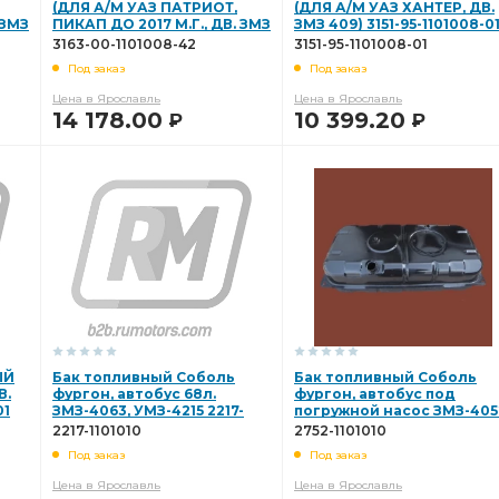
(ДЛЯ А/М УАЗ ПАТРИОТ,
(ДЛЯ А/М УАЗ ХАНТЕР, ДВ.
 ЗМЗ
ПИКАП ДО 2017 М.Г., ДВ. ЗМЗ
ЗМЗ 409) 3151-95-1101008-0
З
ЗМЗ-511 дв.
Соболь ЗМЗ-4063
дв. УАЗ
514, ПОД РЕЗИНОВУЮ
3163-00-1101008-42
3151-95-1101008-01
НАЛИВНУЮ Т 3163-00-
Под заказ
Под заказ
1101008-42
ная серия"
Фильтр воздушный
дв. Евро-3 "ПС"
Цена в Ярославль
Цена в Ярославль
14 178.00
10 399.20
Р
Р
ЗМЗ-402 511 513 дв.
511 513
511 513 дв.
В КОРЗИНУ
В КОРЗИНУ
ршневой стоп.кольца 96,5
стоп.кольца 96,5 группа
96,5 группа
Волга ГАЗель
го модиф. УАЗ
его модиф. УАЗ
дв. "Двойной
он автобус
ЗМЗ-51432 дв.
дв. дизель Евро-4
Блок цилиндров
Волга ЗМЗ-402
ЫЙ
Бак топливный Соболь
Бак топливный Соболь
В.
фургон, автобус 68л.
фургон, автобус под
01
ЗМЗ-4063, УМЗ-4215 2217-
погружной насос ЗМЗ-405
ого
Комплект прокладок
воздушного фильтра
1101010
40524 2752-1101010
2217-1101010
2752-1101010
Под заказ
Под заказ
.
вала верхняя
Патрубки радиатора
Цена в Ярославль
Цена в Ярославль