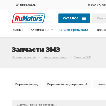
Ярославль
8-800-777-08
КАТАЛОГ
Главная
О компании
Каталог продукции
Произ
Запчасти ЗМЗ
Магазин запчастей
Каталог продукции
Запчасти ЗМЗ
Поршень палец
Поршень палец поршневой
палец
палец поршневой стоп.кольца
поршневой стоп.кольца
ЗМЗ-406 дв.
ЗМЗ-514 дв. дизель
дв. Евро-3
г