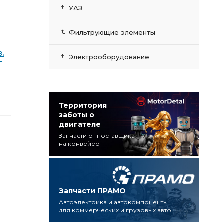
УАЗ
Фильтрующие элементы
В.
Электрооборудование
-
Территория
заботы о
двигателе
Запчасти от поставщика
на конвейер
Запчасти ПРАМО
Автоэлектрика и автокомпоненты
для коммерческих и грузовых авто