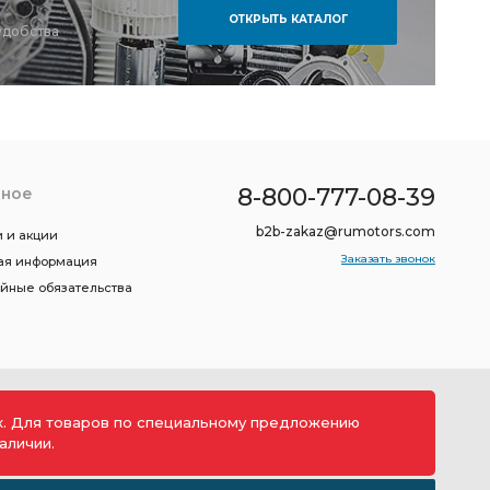
ОТКРЫТЬ КАТАЛОГ
удобства
8-800-777-08-39
зное
b2b-zakaz@rumotors.com
 и акции
Заказать звонок
ая информация
ийные обязательства
ах. Для товаров по специальному предложению
аличии.