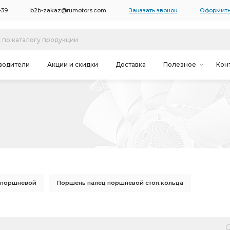
-39
b2b-zakaz@rumotors.com
Заказать звонок
Оформить
водители
Акции и скидки
Доставка
Полезное
Кон
 поршневой
Поршень палец поршневой стоп.кольца
дв. дизель
ЗМЗ-514 дв.
дв. и его
оловки блока
ЗМЗ-405,406,409 дв.