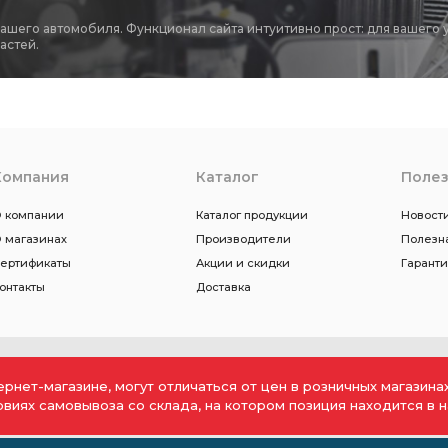
Б"
95,5 группа "В"
Прокладки двигателя ЗМЗ-402
вашего автомобиля. Функционал сайта интуитивно прост: для вашего 
астей.
ГАЗ PREMIUM Дв. ЗМЗ-406,405,409
PREMIUM Дв.
Вал коленчатый
палец поршневой стоп.кольца 93,0
0 группа "А"
96,0 группа "В"
группа "Б" ЗМЗ-406
Компания
Каталог
Поле
в.
головки блока ЗМЗ-402
блока ЗМЗ-402
 компании
Каталог продукции
Новости
Оригинал Детали
Оригинал Детали Машин
 магазинах
Производители
Полезн
ертификаты
Акции и скидки
Гарант
523 дв.
Модуль погр. эл\бенз.
погр. эл\бенз.
онтакты
Доставка
0 дв.
крышками коренных
Глушитель ГАЗель
Диск сцепления нажимной
ернет-магазине, могут отличаться от цен в розничных магазин
ЗМЗ-4026 4063 УМЗ-4215
ЗМЗ-511 513 523
ловиях самовывоза со склада, на котором позиция находится в н
я
распределительного вала нижняя