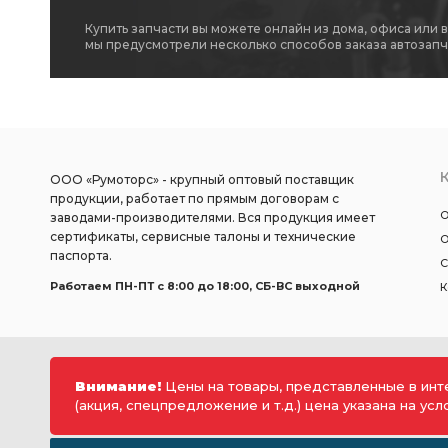
Успокоитель цепи
Фильтр топливный
95,5 группа "
Купить запчасти вы можете онлайн из дома, офиса или 
мы предусмотрели несколько способов заказа автозапч
двигателя ЗМЗ-402
ГАЗ PREMIUM
ГАЗ PREMIUM Дв.
PREMIUM Дв. ЗМЗ-406,405,409
коренных подшипников
поршневой стоп.кольца 93,0
стоп.кольца 93,0
96,
ООО «Румоторс» - крупный оптовый поставщик
группа "Б" ЗМЗ-406 дв.
"Б" ЗМЗ-406
"Б" ЗМЗ-406 д
продукции, работает по прямым договорам с
О
заводами-производителями. Вся продукция имеет
КПП-5 ГАЗель
Прокладка ресивера
трубы ГАЗель
сертификаты, сервисные талоны и технические
О
паспорта.
С
Комплект ГРМ
Комплект ГРМ полный
ГРМ полный
Работаем ПН-ПТ c 8:00 до 18:00, СБ-ВС выходной
К
ГАЗель ЗМЗ-4026 4063
вентиляции картера
ЗМЗ-41
крышками коренных подшипников
Бак топливный
Внимание!
Цены на товары, представленные в инт
сцепления нажимной
к-т. 4 шт.
Стартер ГАЗ УАЗ
(акция, спецпредложение и т.д.) цена указана на ус
ЗМЗ-402 УАЗ
привода распределительного вала нижня