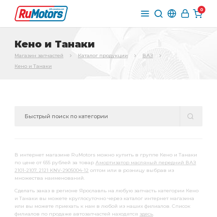
0
Кено и Танаки
Магазин запчастей
Каталог продукции
ВАЗ
Кено и Танаки
В интернет магазине RuMotors можно купить в группе Кено и Танаки
по цене от 655 рублей за товар
Амортизатор масляный передний ВАЗ
2101-2107, 2121 KNV-2905004-12
оптом или в розницу выбрав из
множества наименований.
Сделать заказ в регионе Ярославль на любую запчасть категории Кено
и Танаки вы можете круглосуточно через каталог интернет магазина
или вы можете приехать к нам в любой из наших филиалов. Список
филиалов по продаже автозапчастей находятся
здесь
.