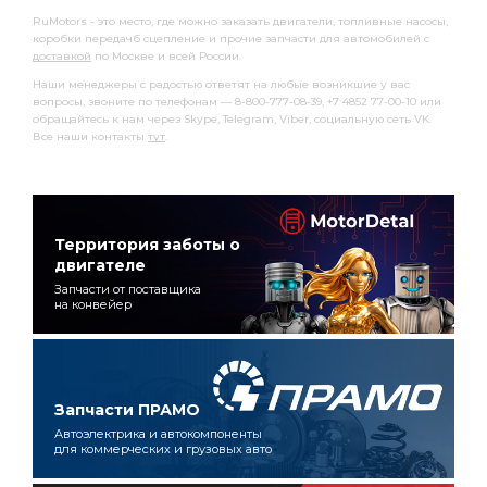
RuMotors - это место, где можно заказать двигатели, топливные насосы,
коробки передачб сцепление и прочие запчасти для автомобилей с
доставкой
по Москве и всей России.
Наши менеджеры с радостью ответят на любые возникшие у вас
вопросы, звоните по телефонам — 8-800-777-08-39, +7 4852 77-00-10 или
обращайтесь к нам через Skype, Telegram, Viber, социальную сеть VK.
Все наши контакты
тут
.
Территория заботы о
двигателе
Запчасти от поставщика
на конвейер
Запчасти ПРАМО
Автоэлектрика и автокомпоненты
для коммерческих и грузовых авто