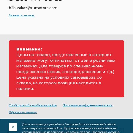
b2b-zakaz@rumotors.com
Заказать звонок
Внимание!
Цены на товары, представленные в интернет-
магазине, могут отличаться от цен в розничных
магазинах. Для товаров по специальному
предложению (акция, спецпредложение и т.д.)
цена указана на условиях самовывоза со
склада, на котором позиция находится в
наличии.
Сообщить об ошибке на сайте
Политика конфиденциальности
Оформить заявку
2000-2026 © Rumotors является коммерческим
Для оптимизации дизайна и быстродействия наших веб-сайтов
обозначением ООО «РуМоторс». Все права на
используются cookie-файлы. Продолжая посещение веб-сайта, вы
разработку принадлежат ООО «Румоторс». Не является
соглашаетесь на использование cookie-файлов.
Подробнее о cookie-