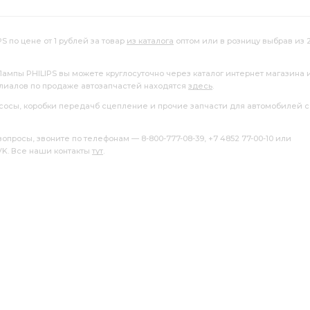
S по цене от 1 рублей за товар
из каталога
оптом или в розницу выбрав из 
Лампы PHILIPS вы можете круглосуточно через каталог интернет магазина 
илиалов по продаже автозапчастей находятся
здесь
.
насосы, коробки передачб сцепление и прочие запчасти для автомобилей с
росы, звоните по телефонам — 8-800-777-08-39, +7 4852 77-00-10 или
 VK. Все наши контакты
тут
.