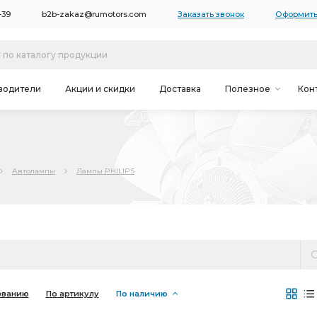
-39
b2b-zakaz@rumotors.com
Заказать звонок
Оформить
водители
Акции и скидки
Доставка
Полезное
Кон
Автолампы
Лампы PHILIPS
званию
По артикулу
По наличию