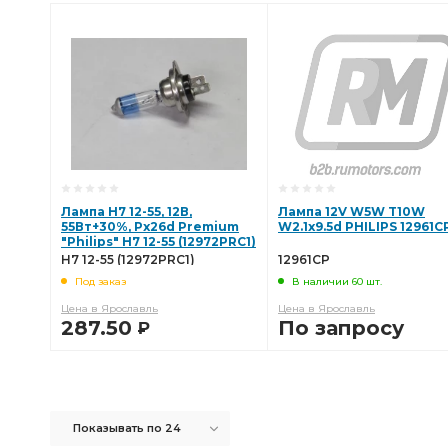
Лампа H7 12-55, 12В,
Лампа 12V W5W T10W
55Вт+30%, Px26d Premium
W2.1x9.5d PHILIPS 12961C
"Philips" H7 12-55 (12972PRC1)
H7 12-55 (12972PRC1)
12961CP
Под заказ
В наличии 60 шт.
Цена в Ярославль
Цена в Ярославль
287.50
По запросу
Р
В КОРЗИНУ
В КОРЗИНУ
Показывать по 24