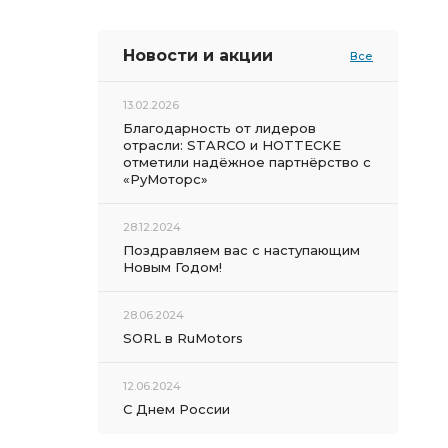
Новости и акции
Все
13.02.2026
Благодарность от лидеров
отрасли: STARCO и HOTTECKE
отметили надёжное партнёрство с
«РуМоторс»
28.12.2024
Поздравляем вас с наступающим
Новым Годом!
28.06.2024
SORL в RuMotors
12.06.2024
С Днем России