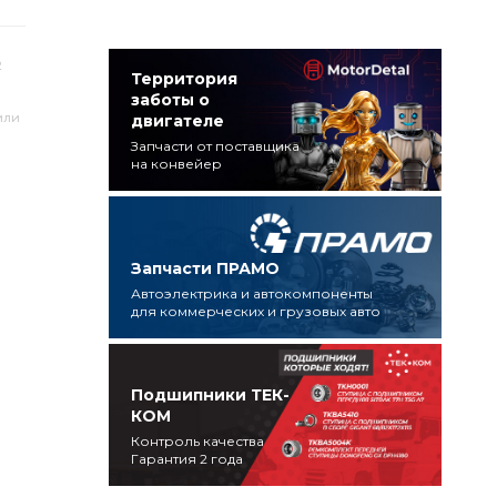
2
Территория
заботы о
или
двигателе
Запчасти от поставщика
на конвейер
Запчасти ПРАМО
Автоэлектрика и автокомпоненты
для коммерческих и грузовых авто
Подшипники ТЕК-
КОМ
Контроль качества
Гарантия 2 года