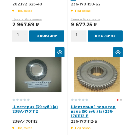
202.1721325-40
236-1701150-Б2
Под заказ
Под заказ
Цена в Ярославль
Цена в Ярославль
2 967.69
9 677.25
Р
Р
В КОРЗИНУ
В КОРЗИНУ
Шестерня (39 зуб.) (а)
Шестерня 1 пер.втор.
238А-1701112
вала (50 зуб.) (а) 236-
1701112-Б
238А-1701112
236-1701112-Б
Под заказ
Под заказ