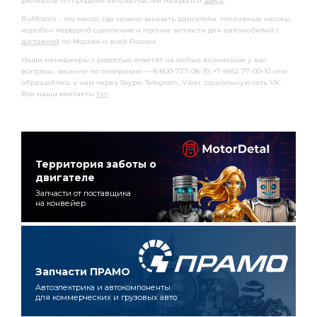
филиалов по продаже автозапчастей находятся
здесь
.
RuMotors - это место, где можно заказать двигатели, топливные насосы,
коробки передачб сцепление и прочие запчасти для автомобилей с
доставкой
по Москве и всей России.
Наши менеджеры с радостью ответят на любые возникшие у вас
вопросы, звоните по телефонам — 8-800-777-08-39, +7 4852 77-00-10 или
обращайтесь к нам через Skype, Telegram, Viber, социальную сеть VK.
Все наши контакты
тут
.
Территория заботы о
двигателе
Запчасти от поставщика
на конвейер
Запчасти ПРАМО
Автоэлектрика и автокомпоненты
для коммерческих и грузовых авто