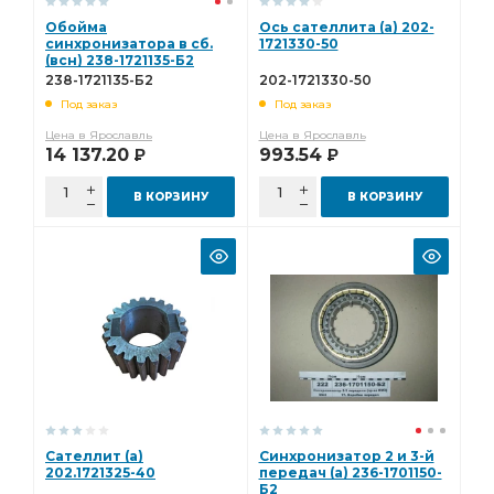
Обойма
Ось сателлита (а) 202-
синхронизатора в сб.
1721330-50
(всн) 238-1721135-Б2
238-1721135-Б2
202-1721330-50
Под заказ
Под заказ
Цена в Ярославль
Цена в Ярославль
14 137.20
993.54
Р
Р
В КОРЗИНУ
В КОРЗИНУ
Сателлит (а)
Синхронизатор 2 и 3-й
202.1721325-40
передач (а) 236-1701150-
Б2