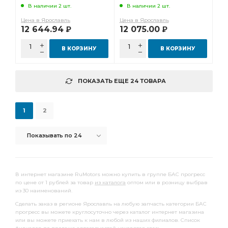
В наличии 2 шт.
В наличии 2 шт.
Цена в Ярославль
Цена в Ярославль
12 644.94
12 075.00
Р
Р
В КОРЗИНУ
В КОРЗИНУ
ПОКАЗАТЬ ЕЩЕ 24 ТОВАРА
1
2
Показывать по 24
В интернет магазине RuMotors можно купить в группе БАС прогресс
по цене от 1 рублей за товар
из каталога
оптом или в розницу выбрав
из 30 наименований.
Сделать заказ в регионе Ярославль на любую запчасть категории БАС
прогресс вы можете круглосуточно через каталог интернет магазина
или вы можете приехать к нам в любой из наших филиалов. Список