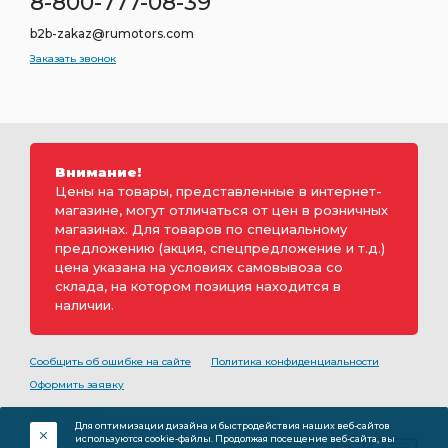
8-800-777-08-39
b2b-zakaz@rumotors.com
Заказать звонок
Внимание!
Цены на товары, представленные в интернет-
магазине, могут отличаться от цен в розничных
магазинах. Для товаров по специальному
предложению (акция, спецпредложение и т.д.)
цена указана на условиях самовывоза со
склада, на котором позиция находится в
наличии.
Сообщить об ошибке на сайте
Политика конфиденциальности
Оформить заявку
2000-2026 © Rumotors является коммерческим
Для оптимизации дизайна и быстродействия наших веб-сайтов
обозначением ООО «РуМоторс». Все права на
используются cookie-файлы. Продолжая посещение веб-сайта, вы
разработку принадлежат ООО «Румоторс». Не является