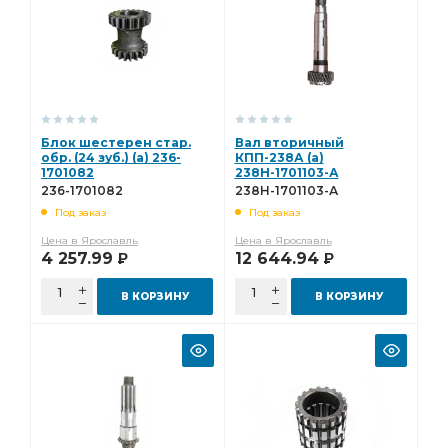
Блок шестерен стар.
Вал вторичный
обр. (24 зуб.) (а) 236-
КПП-238А (а)
1701082
238Н-1701103-А
236-1701082
238Н-1701103-А
Под заказ
Под заказ
Цена в Ярославль
Цена в Ярославль
4 257.99
12 644.94
Р
Р
В КОРЗИНУ
В КОРЗИНУ