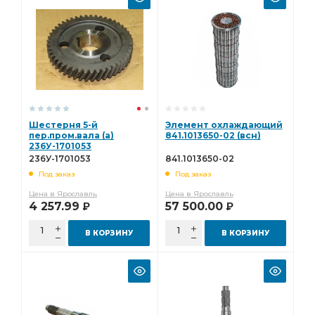
Шестерня 5-й
Элемент охлаждающий
пер.пром.вала (а)
841.1013650-02 (всн)
236У-1701053
236У-1701053
841.1013650-02
Под заказ
Под заказ
Цена в Ярославль
Цена в Ярославль
4 257.99
57 500.00
Р
Р
В КОРЗИНУ
В КОРЗИНУ