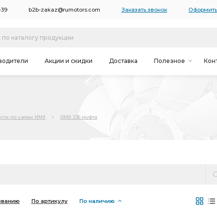
-39
b2b-zakaz@rumotors.com
Заказать звонок
Оформить
водители
Акции и скидки
Доставка
Полезное
Кон
сти по узлам ЯМЗ
ЯМЗ 236 муфта
званию
По артикулу
По наличию