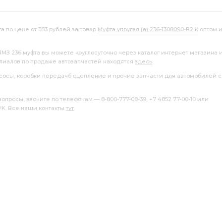
а по цене от 383 рублей за товар
Муфта упругая (а) 236-1308090-В2 К
оптом 
ЯМЗ 236 муфта вы можете круглосуточно через каталог интернет магазина 
илиалов по продаже автозапчастей находятся
здесь
.
насосы, коробки передачб сцепление и прочие запчасти для автомобилей с
росы, звоните по телефонам — 8-800-777-08-39, +7 4852 77-00-10 или
 VK. Все наши контакты
тут
.