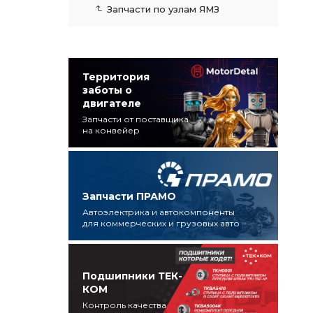
Запчасти по узлам ЯМЗ
Территория
заботы о
двигателе
Запчасти от поставщика
на конвейер
Запчасти ПРАМО
Автоэлектрика и автокомпоненты
для коммерческих и грузовых авто
Подшипники ТЕК-
КОМ
Контроль качества