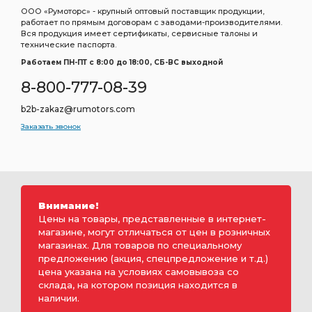
ООО «Румоторс» - крупный оптовый поставщик продукции,
работает по прямым договорам с заводами-производителями.
Вся продукция имеет сертификаты, сервисные талоны и
технические паспорта.
Работаем ПН-ПТ c 8:00 до 18:00, СБ-ВС выходной
8-800-777-08-39
b2b-zakaz@rumotors.com
Заказать звонок
Внимание!
Цены на товары, представленные в интернет-
магазине, могут отличаться от цен в розничных
магазинах. Для товаров по специальному
предложению (акция, спецпредложение и т.д.)
цена указана на условиях самовывоза со
склада, на котором позиция находится в
наличии.