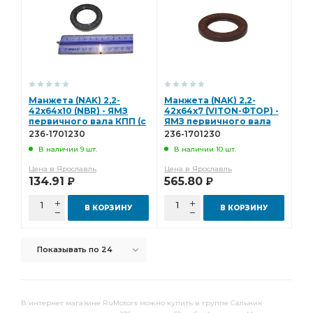
Манжета (NAK) 2,2-
Манжета (NAK) 2,2-
42х64х10 (NBR) - ЯМЗ
42х64х7 (VITON-ФТОР) -
первичного вала КПП (с
ЯМЗ первичного вала
пыльником) 236-1701230
КПП (с пыльником) 236-
236-1701230
236-1701230
1701230
В наличии 9 шт.
В наличии 10 шт.
Цена в Ярославль
Цена в Ярославль
134.91
565.80
Р
Р
В КОРЗИНУ
В КОРЗИНУ
Показывать по 24
В интернет магазине RuMotors можно купить в группе Сальник