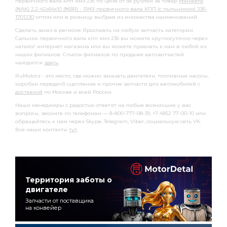
первичного вала кпп ямз 236 по цене от 58 рублей за товар
Манжета
(NAK) 2,2-42х64х10 (NBR) - ЯМЗ первичного вала КПП (с пыльником) 236-
1701230
оптом или в розницу выбрав из множества наименований.
Сделать заказ в регионе Ярославль на любую запчасть категории
Сальник первичного вала кпп ямз 236 вы можете круглосуточно через
каталог интернет магазина или вы можете приехать к нам в любой из
наших филиалов. Список филиалов по продаже автозапчастей
находятся
здесь
.
RuMotors - это место, где можно заказать двигатели, топливные насосы,
коробки передачб сцепление и прочие запчасти для автомобилей с
доставкой
по Москве и всей России.
Наши менеджеры с радостью ответят на любые возникшие у вас
вопросы, звоните по телефонам — 8-800-777-08-39, +7 4852 77-00-10 или
обращайтесь к нам через Skype, Telegram, Viber, социальную сеть VK.
Все наши контакты
тут
.
Территория заботы о
двигателе
Запчасти от поставщика
на конвейер