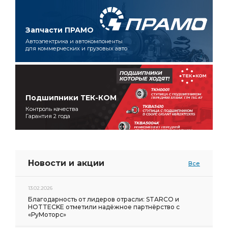
Запчасти ПРАМО
Автоэлектрика и автокомпоненты
для коммерческих и грузовых авто
Подшипники ТЕК-КОМ
Контроль качества
Гарантия 2 года
Новости и акции
Все
13.02.2026
Благодарность от лидеров отрасли: STARCO и
HOTTECKE отметили надёжное партнёрство с
«РуМоторс»