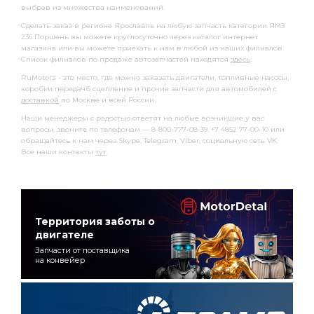
выбрав из множества наименований.
Сделать заказ в регионе Ярославль на любую запчасть категории ЯМЗ
236 Поршень вы можете круглосуточно через каталог интернет
магазина или вы можете приехать к нам в любой из наших филиалов.
Список филиалов по продаже автозапчастей находятся
здесь
.
RuMotors - это место, где можно заказать двигатели, топливные насосы,
коробки передачб сцепление и прочие запчасти для автомобилей с
доставкой
по Москве и всей России.
Наши менеджеры с радостью ответят на любые возникшие у вас
вопросы, звоните по телефонам — 8-800-777-08-39, +7 4852 77-00-10 или
обращайтесь к нам через Skype, Telegram, Viber, социальную сеть VK.
Все наши контакты
тут
.
Территория заботы о
двигателе
Запчасти от поставщика
на конвейер