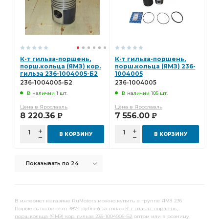
К-т гильза-поршень,
К-т гильза-поршень,
порш.кольца (ЯМЗ) кор.
порш.кольца (ЯМЗ) 236-
гильза 236-1004005-Б2
1004005
236-1004005-Б2
236-1004005
В наличии 1 шт.
В наличии 105 шт.
Цена в Ярославль
Цена в Ярославль
8 220.36
7 556.00
Р
Р
В КОРЗИНУ
В КОРЗИНУ
Показывать по 24
В интернет магазине RuMotors можно купить в группе ЯМЗ 236
Поршень по цене от 3874 рублей за товар
К-т гильза-поршень,
порш.кольца (ЯМЗ) кор. гильза 236-1004005-Б2
оптом или в розницу