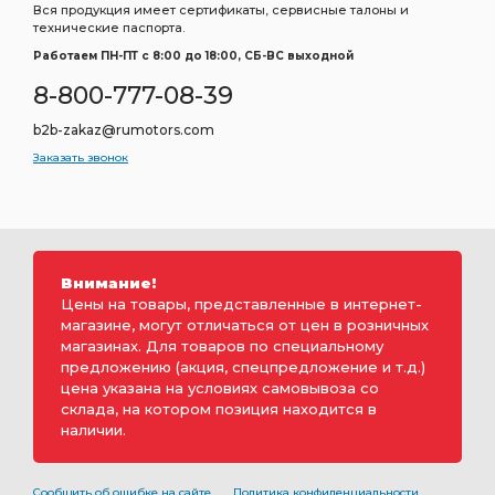
Вся продукция имеет сертификаты, сервисные талоны и
технические паспорта.
Работаем ПН-ПТ c 8:00 до 18:00, СБ-ВС выходной
8-800-777-08-39
b2b-zakaz@rumotors.com
Заказать звонок
Внимание!
Цены на товары, представленные в интернет-
магазине, могут отличаться от цен в розничных
магазинах. Для товаров по специальному
предложению (акция, спецпредложение и т.д.)
цена указана на условиях самовывоза со
склада, на котором позиция находится в
наличии.
Сообщить об ошибке на сайте
Политика конфиденциальности