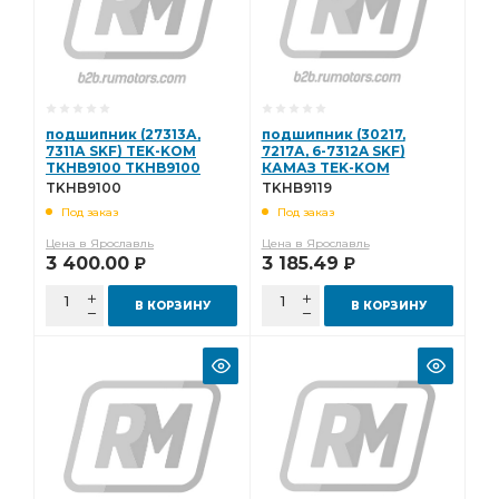
подшипник (27313А,
подшипник (30217,
7311А SKF) TEK-KOM
7217А, 6-7312A SKF)
TKHB9100 TKHB9100
КАМАЗ TEK-KOM
TKHB9119 TKHB9119
TKHB9100
TKHB9119
Под заказ
Под заказ
Цена в Ярославль
Цена в Ярославль
3 400.00
3 185.49
Р
Р
В КОРЗИНУ
В КОРЗИНУ