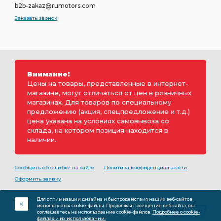
b2b-zakaz@rumotors.com
Заказать звонок
Внимание!
Цены на товары, представленные в интернет-
магазине, могут отличаться от цен в розничных
магазинах. Для товаров по специальному
предложению (акция, спецпредложение и т.д.)
цена указана на условиях самовывоза со
склада, на котором позиция находится в
наличии.
Сообщить об ошибке на сайте
Политика конфиденциальности
Оформить заявку
2000-2026 © Rumotors является коммерческим
Для оптимизации дизайна и быстродействия наших веб-сайтов
обозначением ООО «РуМоторс». Все права на
используются cookie-файлы. Продолжая посещение веб-сайта, вы
разработку принадлежат ООО «Румоторс». Не является
соглашаетесь на использование cookie-файлов.
Подробнее о cookie-
публичной офертой.
файлах и их использовании.