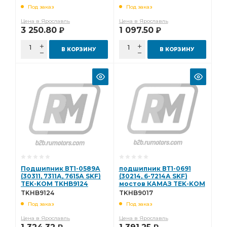
Под заказ
Под заказ
Цена в Ярославль
Цена в Ярославль
3 250.80
1 097.50
Р
Р
В КОРЗИНУ
В КОРЗИНУ
Подшипник ВТ1-0589А
подшипник ВТ1-0691
(30311, 7311А, 7615А SKF)
(30214, 6-7214А SKF)
TEK-KOM TKHB9124
мостов КАМАЗ TEK-KOM
TKHB9124
TKHB9017 TKHB9017
TKHB9124
TKHB9017
Под заказ
Под заказ
Цена в Ярославль
Цена в Ярославль