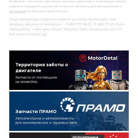
RuMotors - это место, где можно заказать двигатели, топливные насосы,
коробки передачб сцепление и прочие запчасти для автомобилей с
доставкой
по Москве и всей России.
Наши менеджеры с радостью ответят на любые возникшие у вас
вопросы, звоните по телефонам — 8-800-777-08-39, +7 4852 77-00-10 или
обращайтесь к нам через Skype, Telegram, Viber, социальную сеть VK.
Все наши контакты
тут
.
Территория заботы о
двигателе
Запчасти от поставщика
на конвейер
Запчасти ПРАМО
Автоэлектрика и автокомпоненты
для коммерческих и грузовых авто