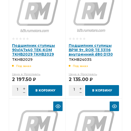
Подшипник ступицы
Подшипник ступицы
90х147х40 TEK-KOM
BPW 9т, ROR TE 33116
TKHB2029 TKHB2029
внутренний d80 D130
H37 TEK-KOM
TKHB2029
TKHB2403S
TKHB2403S TKHB2403S
Под заказ
Под заказ
Цена в Ярославль
Цена в Ярославль
2 197.50
2 135.00
Р
Р
В КОРЗИНУ
В КОРЗИНУ