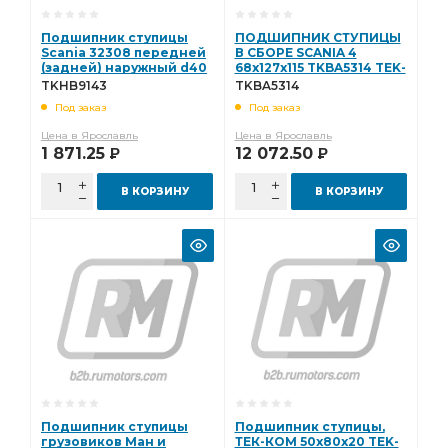
Подшипник ступицы
ПОДШИПНИК СТУПИЦЫ
Scania 32308 передней
В СБОРЕ SCANIA 4
(задней) наружный d40
68x127x115 TKBA5314 TEK-
D90 H35.25 TEK-KOM
KOM TKBA5314
TKHB9143
TKBA5314
TKHB9143 TKHB9143
Под заказ
Под заказ
Цена в Ярославль
Цена в Ярославль
1 871.25
12 072.50
Р
Р
В КОРЗИНУ
В КОРЗИНУ
Подшипник ступицы
Подшипник ступицы,
грузовиков Ман и
ТЕК-КОМ 50х80х20 TEK-