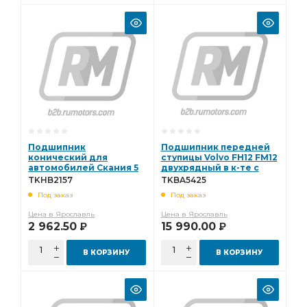
Подшипник
Подшипник передней
конический для
ступицы Volvo FH12 FM12
автомобилей Скания 5
двухрядный в к-те с
серии TEK-KOM
уплотнениями и
TKHB2157
TKBA5425
TKHB2157 TKHB2157
сальникам TEK-KOM
Под заказ
Под заказ
TKBA TKBA5425
Цена в Ярославль
Цена в Ярославль
2 962.50
15 990.00
Р
Р
В КОРЗИНУ
В КОРЗИНУ