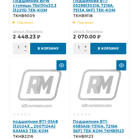
Подшипник BPW
Подшипник ВТ1-
ступицы 75x130x33.3
0528В(30216, 7216А,
(32215) TEK-KOM
7513А SKF) TEK-KOM
TKHB9009 TKHB9009
TKHB9118 TKHB9118
TKHB9009
TKHB9118
Под заказ
Под заказ
Цена в Ярославль
Цена в Ярославль
2 448.23
2 070.00
Р
Р
В КОРЗИНУ
В КОРЗИНУ
подшипник ВТ1-0548
Подшипник ВТ1-
(32024Х _ 2007124А)
0585А(6-7310А, 7216А
КАМАЗ TEK-KOM
SKF) TEK-KOM TKHB9123
TKHB2216 TKHB2216
TKHB9123
TKHB2216
TKHB9123