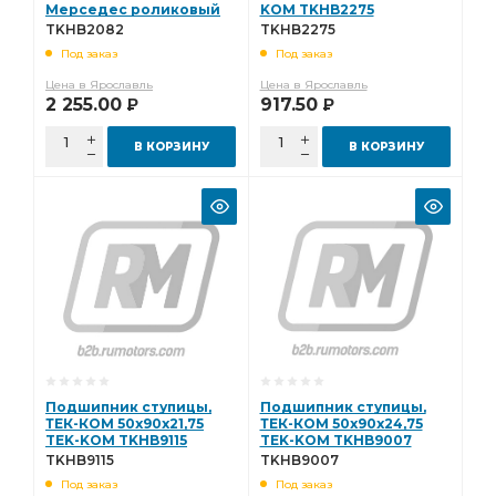
Мерседес роликовый
KOM TKHB2275
9514539 мм TEK-KOM
TKHB2275
TKHB2082
TKHB2275
TKHB2082 TKHB2082
Под заказ
Под заказ
Цена в Ярославль
Цена в Ярославль
2 255.00
917.50
Р
Р
В КОРЗИНУ
В КОРЗИНУ
Подшипник ступицы,
Подшипник ступицы,
ТЕК-КОМ 50х90х21,75
ТЕК-КОМ 50х90х24,75
TEK-KOM TKHB9115
TEK-KOM TKHB9007
TKHB9115
TKHB9007
TKHB9115
TKHB9007
Под заказ
Под заказ