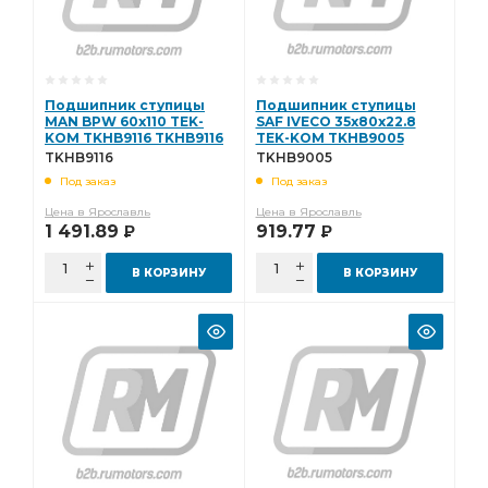
Подшипник ступицы
Подшипник ступицы
MAN BPW 60x110 TEK-
SAF IVECO 35x80x22.8
KOM TKHB9116 TKHB9116
TEK-KOM TKHB9005
TKHB9005
TKHB9116
TKHB9005
Под заказ
Под заказ
Цена в Ярославль
Цена в Ярославль
1 491.89
919.77
Р
Р
В КОРЗИНУ
В КОРЗИНУ