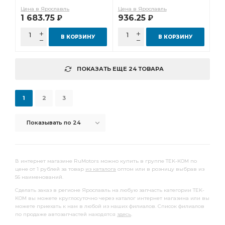
Цена в Ярославль
Цена в Ярославль
1 683.75
936.25
Р
Р
В КОРЗИНУ
В КОРЗИНУ
ПОКАЗАТЬ ЕЩЕ 24 ТОВАРА
1
2
3
Показывать по 24
В интернет магазине RuMotors можно купить в группе TEK-KOM по
цене от 1 рублей за товар
из каталога
оптом или в розницу выбрав из
56 наименований.
Сделать заказ в регионе Ярославль на любую запчасть категории TEK-
KOM вы можете круглосуточно через каталог интернет магазина или вы
можете приехать к нам в любой из наших филиалов. Список филиалов
по продаже автозапчастей находятся
здесь
.