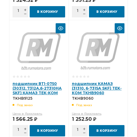
1 324.32
1 391.25
Р
Р
В КОРЗИНУ
В КОРЗИНУ
подшипник ВТ1-0750
подшипник КАМАЗ
(30312, 7312А,6-27310НА
(31310, 6-7315А SKF) TEK-
SKF) КАМАЗ TEK-KOM
KOM TKHB9060
TKHB9125 TKHB9125
TKHB9060
TKHB9125
TKHB9060
Под заказ
Под заказ
Цена в Ярославль
Цена в Ярославль
1 566.25
1 252.50
Р
Р
В КОРЗИНУ
В КОРЗИНУ