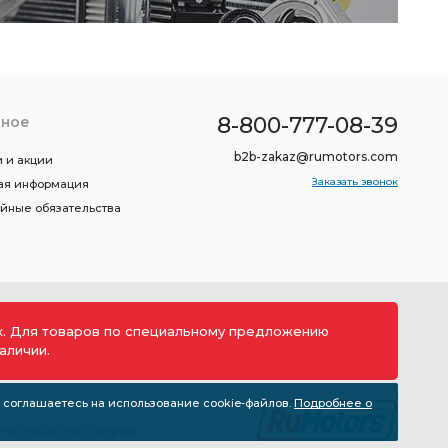
8-800-777-08-39
зное
b2b-zakaz@rumotors.com
 и акции
Заказать звонок
ая информация
ийные обязательства
ах. Для товаров по специальному предложению
аличии.
 соглашаетесь на использование cookie-файлов.
Подробнее о
тся публичной офертой.