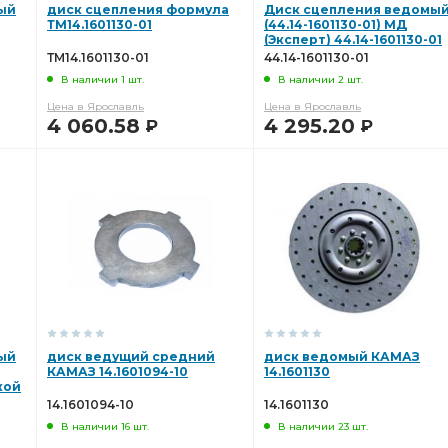
ый
диск сцепления формула
Диск сцепления ведомы
ТМ14.1601130-01
(44.14-1601130-01) МД
(Эксперт) 44.14-1601130-01
ТМ14.1601130-01
44.14-1601130-01
В наличии 1 шт.
В наличии 2 шт.
Цена в Ярославль
Цена в Ярославль
4 060.58
4 295.20
Р
Р
В КОРЗИНУ
В КОРЗИНУ
ый
диск ведущий средний
диск ведомый КАМАЗ
КАМАЗ 14.1601094-10
14.1601130
кой
14.1601094-10
14.1601130
В наличии 16 шт.
В наличии 23 шт.