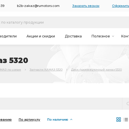
-39
b2b-zakaz@rumotors.com
Заказать звонок
Оформить
водители
Акции и скидки
Доставка
Полезное
Кон
з 5320
АМАЗ по узлам
Запчасти КАМАЗ 5320
Диск промежуточный камаз 5320
званию
По артикулу
По наличию