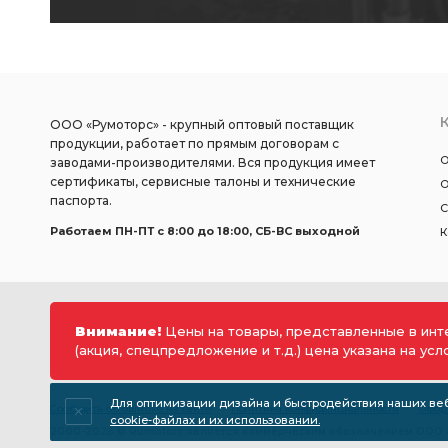
ООО «Румоторс» - крупный оптовый поставщик
продукции, работает по прямым договорам с
О
заводами-производителями. Вся продукция имеет
сертификаты, сервисные талоны и технические
О
паспорта.
С
Работаем ПН-ПТ c 8:00 до 18:00, СБ-ВС выходной
К
Внимание!
Цены на товары, представленные в инт
(акция, спецпредложение и т.д.) цена указана на ус
Для оптимизации дизайна и быстродействия наших веб-
Сообщить об ошибке на сайте
Политика конфиденциальности
Офор
cookie-файлах и их использовании.
2000-2026 © Rumotors является коммерческим обозначением ООО «Р