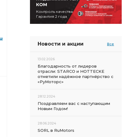
КОМ
Контроль качества
Гарантия 2 года
аш
Новости и акции
Все
13.02.2026
Благодарность от лидеров
отрасли: STARCO и HOTTECKE
отметили надёжное партнёрство с
«РуМоторс»
28.12.2024
Поздравляем вас с наступающим
Новым Годом!
28.06.2024
SORL в RuMotors