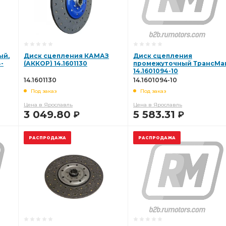
ый,
Диск сцепления КАМАЗ
Диск сцепления
-
(АККОР) 14.1601130
промежуточный ТрансМ
14.1601094-10
14.1601130
14.1601094-10
Под заказ
Под заказ
Цена в Ярославль
Цена в Ярославль
3 049.80
5 583.31
Р
Р
В КОРЗИНУ
В КОРЗИНУ
РАСПРОДАЖА
РАСПРОДАЖА