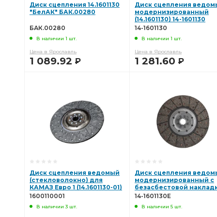
Диск сцепления 14.1601130
Диск сцепления ведом
"БелАК" БАК.00280
модернизированный
(14.1601130) 14-1601130
БАК.00280
14-1601130
В наличии 1 шт.
В наличии 1 шт.
Цена в Ярославль
Цена в Ярославль
1 089.92
1 281.60
Р
Р
В КОРЗИНУ
В КОРЗИНУ
Диск сцепления ведомый
Диск сцепления ведом
(стекловолокно) для
модернизированный с
КАМАЗ Евро 1 (14.1601130-01)
безасбестовой наклад
SORL 1600110001
(14.1601130) ПРАМО 14-
1600110001
14-1601130Е
1601130Е
В наличии 3 шт.
В наличии 5 шт.