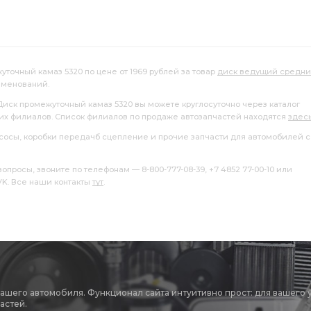
уточный камаз 5320 по цене от 1969 рублей за товар
диск ведущий средн
именований.
 Диск промежуточный камаз 5320 вы можете круглосуточно через каталог
ших филиалов. Список филиалов по продаже автозапчастей находятся
здес
насосы, коробки передачб сцепление и прочие запчасти для автомобилей с
росы, звоните по телефонам — 8-800-777-08-39, +7 4852 77-00-10 или
 VK. Все наши контакты
тут
.
вашего автомобиля. Функционал сайта интуитивно прост: для вашего 
астей.