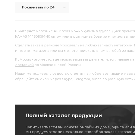
Показывать по 24
В интернет магазине RuMotors можно купить в группе Диск промеж
КАМАЗ 14.1601094-10
оптом или в розницу выбрав из множества на
Сделать заказ в регионе Ярославль на любую запчасть категории
интернет магазина или вы можете приехать к нам в любой из на
RuMotors - это место, где можно заказать двигатели, топливные 
доставкой
по Москве и всей России.
Наши менеджеры с радостью ответят на любые возникшие у вас воп
обращайтесь к нам через Skype, Telegram, Viber, социальную сеть
Полный каталог продукции
Купить запчасти вы можете онлайн из дома, офиса или 
мы предусмотрели несколько способов заказа автозапч