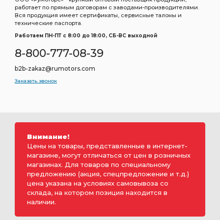
работает по прямым договорам с заводами-производителями.
Вся продукция имеет сертификаты, сервисные талоны и
технические паспорта.
Работаем ПН-ПТ c 8:00 до 18:00, СБ-ВС выходной
8-800-777-08-39
b2b-zakaz@rumotors.com
Заказать звонок
Внимание!
Цены на товары, представленные в интернет-
магазине, могут отличаться от цен в розничных
магазинах. Для товаров по специальному
предложению (акция, спецпредложение и т.д.)
цена указана на условиях самовывоза со
склада, на котором позиция находится в
наличии.