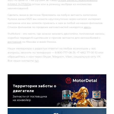
5320 по цене от 7185 рублей за товар
опора рычага переключения
КАМАЗ 14.1703204
оптом или в розницу выбрав из множества
наименований.
Сделать заказ в регионе Ярославль на любую запчасть категории
Кулиса камаз 5320 вы можете круглосуточно через каталог интернет
магазина или вы можете приехать к нам в любой из наших филиалов.
Список филиалов по продаже автозапчастей находятся
здесь
.
RuMotors - это место, где можно заказать двигатели, топливные насосы,
коробки передачб сцепление и прочие запчасти для автомобилей с
доставкой
по Москве и всей России.
Наши менеджеры с радостью ответят на любые возникшие у вас
вопросы, звоните по телефонам — 8-800-777-08-39, +7 4852 77-00-10 или
обращайтесь к нам через Skype, Telegram, Viber, социальную сеть VK.
Все наши контакты
тут
.
Территория заботы о
двигателе
Запчасти от поставщика
на конвейер