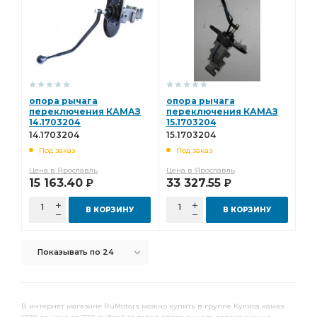
опора рычага
опора рычага
переключения КАМАЗ
переключения КАМАЗ
14.1703204
15.1703204
14.1703204
15.1703204
Под заказ
Под заказ
Цена в Ярославль
Цена в Ярославль
15 163.40
33 327.55
Р
Р
В КОРЗИНУ
В КОРЗИНУ
Показывать по 24
В интернет магазине RuMotors можно купить в группе Кулиса камаз