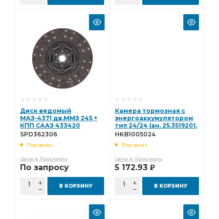
Диск ведомый
Камера тормозная с
МАЗ-4371 дв.ММЗ 245 +
энергоаккумулятором
КПП СААЗ 433420
тип 24/24 (ан. 25.3519201,
Евро-3 (аналог
25-3519201) Hottecke
SPD362306
HKB1005024
1878079306) Starco -
HKB1005024
Под заказ
Под заказ
(всн) SPD362306
Цена в Ярославль
Цена в Ярославль
По запросу
5 172.93
Р
В КОРЗИНУ
В КОРЗИНУ