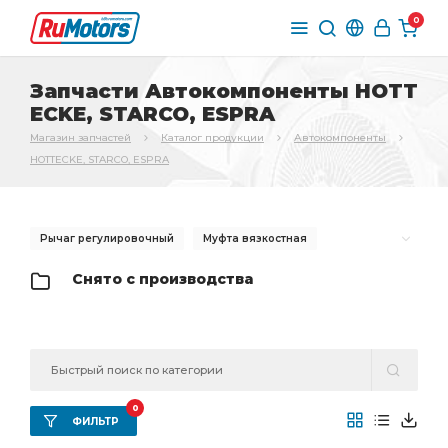
0
Запчасти Автокомпоненты HOTT
ECKE, STARCO, ESPRA
Магазин запчастей
Каталог продукции
Автокомпоненты
HOTTECKE, STARCO, ESPRA
Рычаг регулировочный
Муфта вязкостная
регулировочный автоматический
Снято с производства
Рычаг регулировочный автоматический
шлиц ан.
ПГУ сцепления
вязкостная без крыльчатки
Муфта вязкостная без крыльчатки
Муфта вязкостная в сборе
Крыльчатка вентилятора
0
ФИЛЬТР
вязкостная в сборе
КАМАЗ с дв.