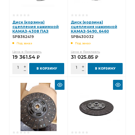
Диск (корзина)
Диск (корзина)
сцепления нажимной
сцепления нажимной
КАМАЗ-4308 ПАЗ
КАМАЗ-5490, 6460
Вектор NEXT с дв.
МАЗ-631208, 643008
SPB362419
SPB430032
ЯМЗ-534 (ан.
(аналог 3482083032)
Под заказ
Под заказ
3482000419) Starco
Starco SPB430032
SPB362419
Цена в Ярославль
Цена в Ярославль
19 361.54
31 025.85
Р
Р
В КОРЗИНУ
В КОРЗИНУ