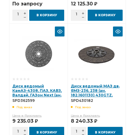
По запросу
12 125.30
Р
В КОРЗИНУ
В КОРЗИНУ
Диск ведомый
Диск ведомый МАЗ дв.
КамАЗ-4308, ПАЗ, КАВЗ,
ЯМЗ-236, 238 (ан.
Валдай, ГАЗон Next (ан.
182.1601130) 430GTZ,
1878002599, 1878001501)
1.3/4"-10N Starco
SPD362599
SPD430182
усиленный Starco
SPD430182
Под заказ
Под заказ
SPD362599
Цена в Ярославль
Цена в Ярославль
9 235.03
8 240.33
Р
Р
В КОРЗИНУ
В КОРЗИНУ