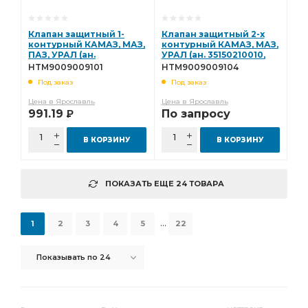
Клапан защитный 1-
Клапан защитный 2-х
контурный КАМАЗ, МАЗ,
контурный КАМАЗ, МАЗ,
ПАЗ, УРАЛ (ан.
УРАЛ (ан. 35150210010,
35310130590, 100-3515010)
100-3515110) Hottecke-
HTM9009009101
HTM9009009104
Hottecke
(всн) HTM9009009104
Под заказ
Под заказ
HTM9009009101
Цена в Ярославль
Цена в Ярославль
991.19
По запросу
Р
В КОРЗИНУ
В КОРЗИНУ
ПОКАЗАТЬ ЕЩЕ 24 ТОВАРА
...
1
2
3
4
5
22
Показывать по 24