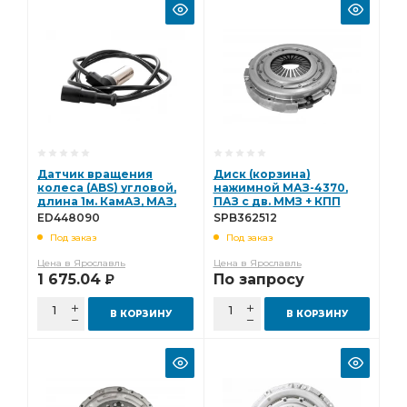
Датчик вращения
Диск (корзина)
колеса (ABS) угловой,
нажимной МАЗ-4370,
длина 1м. КамАЗ, МАЗ,
ПАЗ с дв. ММЗ + КПП
УРАЛ, НЕФАЗ (ан.
СААЗ (ан. 3482125512)
ED448090
SPB362512
4410328090) ESPRA
Starco - (всн) SPB362512
Под заказ
Под заказ
ED448090
Цена в Ярославль
Цена в Ярославль
1 675.04
По запросу
Р
В КОРЗИНУ
В КОРЗИНУ