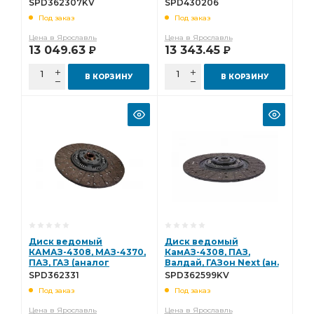
накладка KEVLAR Starco
3/4"-10N Starco
SPD362307KV
SPD430206
SPD362307KV
SPD430206
Под заказ
Под заказ
Цена в Ярославль
Цена в Ярославль
13 049.63
13 343.45
Р
Р
В КОРЗИНУ
В КОРЗИНУ
Диск ведомый
Диск ведомый
КАМАЗ-4308, МАЗ-4370,
КамАЗ-4308, ПАЗ,
ПАЗ, ГАЗ (аналог
Валдай, ГАЗон Next (ан.
1878079331) Starco -
1878002599) усиленный,
SPD362331
SPD362599KV
(всн) SPD362331
накладка KEVLAR Starco
Под заказ
Под заказ
SPD362599KV
Цена в Ярославль
Цена в Ярославль