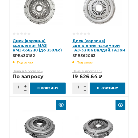
Диск (корзина)
Диск (корзина)
сцепления МАЗ
сцепления нажимной
ЯМЗ-6562.10 (до 350л.с)
ГАЗ-33106 Валдай, ГАЗон
(ан. 183.1601090) Starco -
Next (аналог
SPB430182
SPB362063
(всн) SPB430182
3482000693) Starco
Под заказ
Под заказ
SPB362063
Цена в Ярославль
Цена в Ярославль
По запросу
19 626.64
Р
В КОРЗИНУ
В КОРЗИНУ