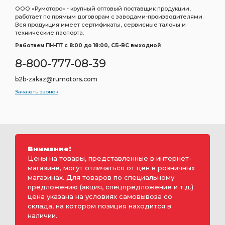
ООО «Румоторс» - крупный оптовый поставщик продукции,
работает по прямым договорам с заводами-производителями.
Вся продукция имеет сертификаты, сервисные талоны и
технические паспорта.
Работаем ПН-ПТ c 8:00 до 18:00, СБ-ВС выходной
8-800-777-08-39
b2b-zakaz@rumotors.com
Заказать звонок
Внимание!
Цены на товары, представленные в интернет-
магазине, могут отличаться от цен в розничных
магазинах. Для товаров по специальному
предложению (акция, спецпредложение и т.д.)
цена указана на условиях самовывоза со
склада, на котором позиция находится в
наличии.