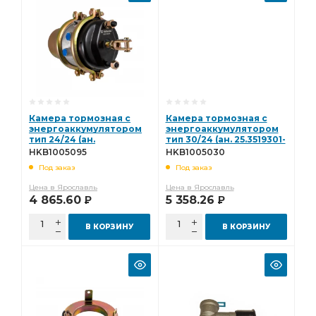
Камера тормозная с
Камера тормозная с
энергоаккумулятором
энергоаккумулятором
тип 24/24 (ан.
тип 30/24 (ан. 25.3519301-
661.3519200, 25-3519500)
60) Hottecke
HKB1005095
HKB1005030
Hottecke HKB1005095
HKB1005030
Под заказ
Под заказ
Цена в Ярославль
Цена в Ярославль
4 865.60
5 358.26
Р
Р
В КОРЗИНУ
В КОРЗИНУ