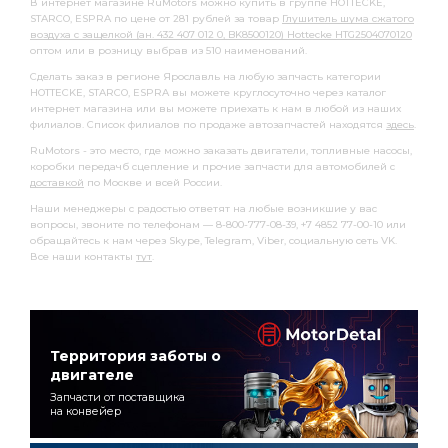
В интернет магазине RuMotors можно купить в группе HOTTECKE,
STARCO, ESPRA по цене от 281 рублей за товар
Глушитель шума сжатого
воздуха с защелкой (ан. 432 407 012 0, BK8500120) Hottecke HTG2504070120
оптом или в розницу выбрав из 510 наименований.
Сделать заказ в регионе Ярославль на любую запчасть категории
HOTTECKE, STARCO, ESPRA вы можете круглосуточно через каталог
интернет магазина или вы можете приехать к нам в любой из наших
филиалов. Список филиалов по продаже автозапчастей находятся
здесь
.
RuMotors - это место, где можно заказать двигатели, топливные насосы,
коробки передачб сцепление и прочие запчасти для автомобилей с
доставкой
по Москве и всей России.
Наши менеджеры с радостью ответят на любые возникшие у вас
вопросы, звоните по телефонам — 8-800-777-08-39, +7 4852 77-00-10 или
обращайтесь к нам через Skype, Telegram, Viber, социальную сеть VK.
Все наши контакты
тут
.
Территория заботы о
двигателе
Запчасти от поставщика
на конвейер