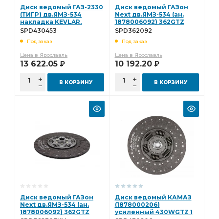
Диск ведомый ГАЗ-2330
Диск ведомый ГАЗон
(ТИГР) дв.ЯМЗ-534
Next дв.ЯМЗ-534 (ан.
накладка KEVLAR,
1878006092) 362GTZ
усиленный Starco
материал Organic
SPD430453
SPD362092
SPD430453
Starco SPD362092
Под заказ
Под заказ
Цена в Ярославль
Цена в Ярославль
13 622.05
10 192.20
Р
Р
В КОРЗИНУ
В КОРЗИНУ
Диск ведомый ГАЗон
Диск ведомый КАМАЗ
Next дв.ЯМЗ-534 (ан.
(1878000206)
1878006092) 362GTZ
усиленный 430WGTZ 1