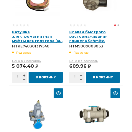
Катушка
Клапан быстрого
электромагнитная
растормаживания
муфты вентилятора (ан.
прицепа Schmitz,
740.30-1317540)
Kassbohrer
HTKE740301317540
HTM9009009063
Hottecke
(ан.35205010060, 963 001
Под заказ
Под заказ
HTKE740301317540
012 0) Hottecke
HTM9009009063
Цена в Ярославль
Цена в Ярославль
5 074.40
609.96
Р
Р
В КОРЗИНУ
В КОРЗИНУ