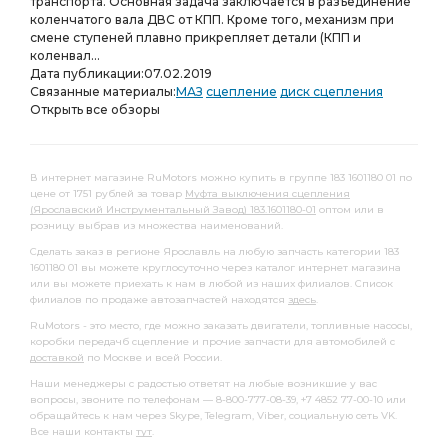
транспорта. Основная задача заключается в разъединение
коленчатого вала ДВС от КПП. Кроме того, механизм при
смене ступеней плавно прикрепляет детали (КПП и
коленвал...
Дата публикации:
07.02.2019
Связанные материалы:
МАЗ
сцепление
диск сцепления
Открыть все обзоры
В интернет магазине RuMotors можно купить в группе 183 1601180 01 по
цене от 1751 рублей за товар
Муфта выключения сцепления
(Ярославский Инструментальный Завод) 183.1601180-01
оптом или в
розницу выбрав из множества наименований.
Сделать заказ в регионе Ярославль на любую запчасть категории 183
1601180 01 вы можете круглосуточно через каталог интернет магазина
или вы можете приехать к нам в любой из наших филиалов. Список
филиалов по продаже автозапчастей находятся
здесь
.
RuMotors - это место, где можно заказать двигатели, топливные насосы,
коробки передачб сцепление и прочие запчасти для автомобилей с
доставкой
по Москве и всей России.
Наши менеджеры с радостью ответят на любые возникшие у вас
вопросы, звоните по телефонам — 8-800-777-08-39, +7 4852 77-00-10 или
обращайтесь к нам через Skype, Telegram, Viber, социальную сеть VK.
Все наши контакты
тут
.