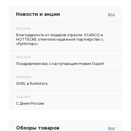
Новости и акции
Все
13.02.2026
Благодарность от лидеров отрасли: STARCO и
HOTTECKE отметили надёжное партнёрство с
«РуМоторс»
28.12.2024
Поздравляем вас с наступающим Новым Годом!
28.06.2024
SORL в RuMotors
12.06.2024
С Днем России
Обзоры товаров
Все