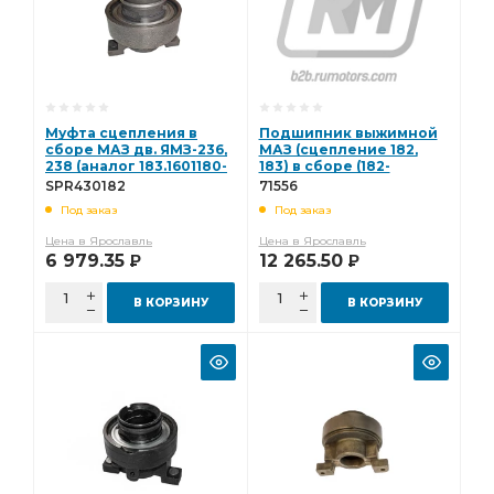
Муфта сцепления в
Подшипник выжимной
сборе МАЗ дв. ЯМЗ-236,
МАЗ (сцепление 182,
238 (аналог 183.1601180-
183) в сборе (182-
01) Starco SPR430182
1601180) 71556
SPR430182
71556
Под заказ
Под заказ
Цена в Ярославль
Цена в Ярославль
6 979.35
12 265.50
Р
Р
В КОРЗИНУ
В КОРЗИНУ