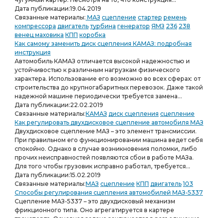
Дата публикации:
19.04.2019
Связанные материалы:
МАЗ
сцепление
стартер
ремень
компрессора
двигатель
турбина
генератор
ЯМЗ
236
238
венец маховика
КПП
коробка
Как самому заменить диск сцепления КАМАЗ: подробная
инструкция
Автомобиль КАМАЗ отличается высокой надежностью и
устойчивостью к различным нагрузкам физического
характера. Использование его возможно во всех сферах: от
строительства до крупногабаритных перевозок. Даже такой
надежной машине периодически требуется замена...
Дата публикации:
22.02.2019
Связанные материалы:
КАМАЗ
диск сцепления
сцепление
Как регулировать двухдисковое сцепление автомобиля МАЗ
Двухдисковое сцепление МАЗ – это элемент трансмиссии.
При правильном его функционировании машина ведет себя
спокойно. Однако в случае возникновения поломки, либо
прочих неисправностей появляются сбои в работе МАЗа.
Для того чтобы грузовик исправно работал, требуется...
Дата публикации:
15.02.2019
Связанные материалы:
МАЗ
сцепление
КПП
двигатель
103
Способы регулирования сцепления автомобилей МАЗ-5337
Сцепление МАЗ-5337 – это двухдисковый механизм
фрикционного типа. Оно агрегатируется в картере