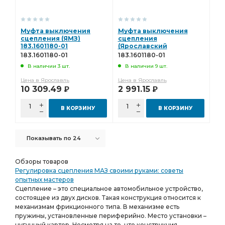
Муфта выключения
Муфта выключения
сцепления (ЯМЗ)
сцепления
183.1601180-01
(Ярославский
Инструментальный
183.1601180-01
183.1601180-01
Завод) 183.1601180-01
В наличии 3 шт.
В наличии 9 шт.
Цена в Ярославль
Цена в Ярославль
10 309.49
2 991.15
Р
Р
В КОРЗИНУ
В КОРЗИНУ
Показывать по 24
Обзоры товаров
Регулировка сцепления МАЗ своими руками: советы
опытных мастеров
Сцепление – это специальное автомобильное устройство,
состоящее из двух дисков. Такая конструкция относится к
механизмам фрикционного типа. В механизме есть
пружины, установленные периферийно. Место установки –
чугунный картер. Несмотря на то, что конструкция...