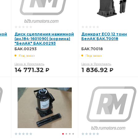
ной
Диск сцепления нажимной
Домкрат ECO 12 тонн
(ан.184-1601090) (корзина)
БелАК БАК.70018
"БелАК" БАК.00293
БАК.00293
БАК.70018
Под заказ
Под заказ
Цена в Ярославль
Цена в Ярославль
14 771.32
1 836.92
Р
Р
В КОРЗИНУ
В КОРЗИНУ