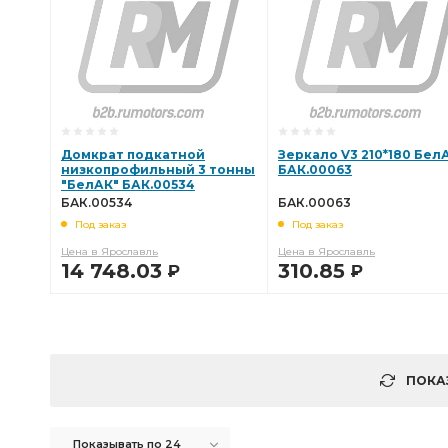
Домкрат подкатной
Зеркало V3 210*180 Бел
низкопрофильный 3 тонны
БАК.00063
"БелАК" БАК.00534
БАК.00534
БАК.00063
Под заказ
Под заказ
Цена в Ярославль
Цена в Ярославль
14 748.03
310.85
Р
Р
В КОРЗИНУ
В КОРЗИНУ
ПОКА
Показывать по 24