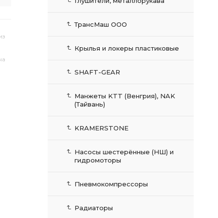
Глушители, металлорукава
ТрансМаш ООО
из
Крылья и локеры пластиковые
на
SHAFT-GEAR
Манжеты KTT (Венгрия), NAK
(Тайвань)
KRAMERSTONE
Насосы шестерённые (НШ) и
гидромоторы
Пневмокомпрессоры
Радиаторы