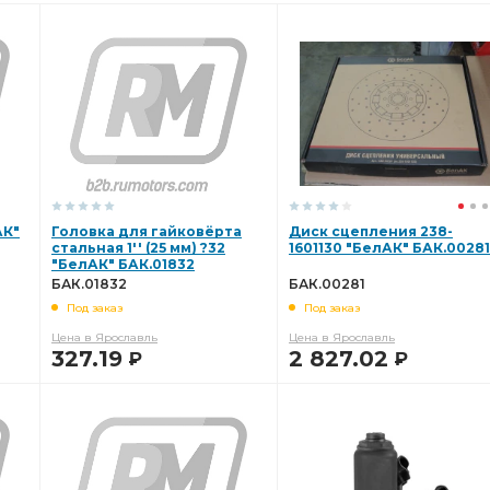
АК"
Головка для гайковёрта
Диск сцепления 238-
стальная 1'' (25 мм) ?32
1601130 "БелАК" БАК.00281
"БелАК" БАК.01832
БАК.01832
БАК.00281
Под заказ
Под заказ
Цена в Ярославль
Цена в Ярославль
327.19
2 827.02
Р
Р
В КОРЗИНУ
В КОРЗИНУ