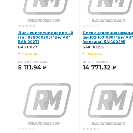
Диск сцепления ведомый
Диск сцепления нажим
(ан.:1878000205) "БелАК"
(ан.182-1601090) "БелАК"
БАК.00271
(корзина) БАК.00295
БАК.00271
БАК.00295
Под заказ
Под заказ
Цена в Ярославль
Цена в Ярославль
5 111.94
14 771.32
Р
Р
В КОРЗИНУ
В КОРЗИНУ