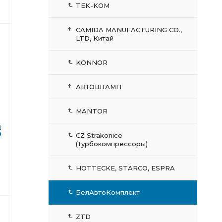
TEK-KOM
CAMIDA MANUFACTURING CO.,
LTD, Китай
KONNOR
АВТОШТАМП
MANTOR
й
0
CZ Strakonice
(Турбокомпрессоры)
HOTTECKE, STARCO, ESPRA
БелАвтоКомплект
ZTD