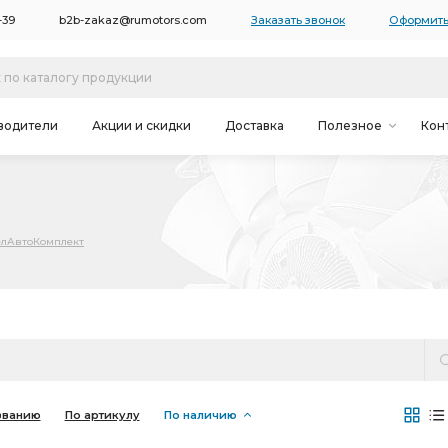
-39
b2b-zakaz@rumotors.com
Заказать звонок
Оформить
водители
Акции и скидки
Доставка
Полезное
Кон
елАвтоКомплект
званию
По артикулу
По наличию