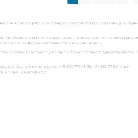
ект по цене от 1 рублей за товар
из каталога
оптом или в розницу выбрав 
 БелАвтоКомплект вы можете круглосуточно через каталог интернет магази
ок филиалов по продаже автозапчастей находятся
здесь
.
насосы, коробки передачб сцепление и прочие запчасти для автомобилей с
росы, звоните по телефонам — 8-800-777-08-39, +7 4852 77-00-10 или
 VK. Все наши контакты
тут
.