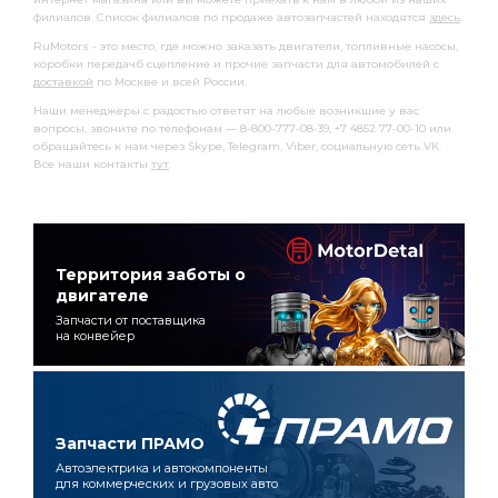
филиалов. Список филиалов по продаже автозапчастей находятся
здесь
.
RuMotors - это место, где можно заказать двигатели, топливные насосы,
коробки передачб сцепление и прочие запчасти для автомобилей с
доставкой
по Москве и всей России.
Наши менеджеры с радостью ответят на любые возникшие у вас
вопросы, звоните по телефонам — 8-800-777-08-39, +7 4852 77-00-10 или
обращайтесь к нам через Skype, Telegram, Viber, социальную сеть VK.
Все наши контакты
тут
.
Территория заботы о
двигателе
Запчасти от поставщика
на конвейер
Запчасти ПРАМО
Автоэлектрика и автокомпоненты
для коммерческих и грузовых авто