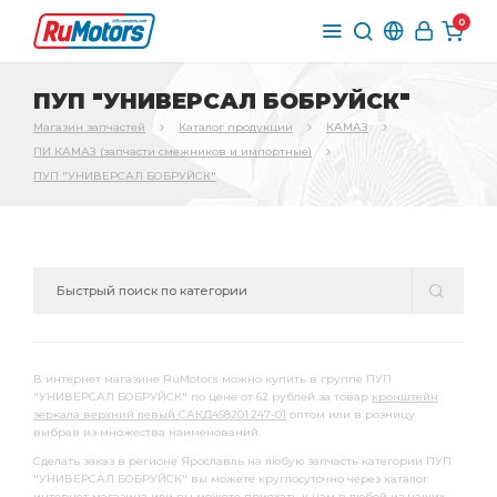
0
ПУП "УНИВЕРСАЛ БОБРУЙСК"
Магазин запчастей
Каталог продукции
КАМАЗ
ПИ КАМАЗ (запчасти смежников и импортные)
ПУП "УНИВЕРСАЛ БОБРУЙСК"
В интернет магазине RuMotors можно купить в группе ПУП
"УНИВЕРСАЛ БОБРУЙСК" по цене от 62 рублей за товар
кронштейн
зеркала верхний левый САКД458201.247-01
оптом или в розницу
выбрав из множества наименований.
Сделать заказ в регионе Ярославль на любую запчасть категории ПУП
"УНИВЕРСАЛ БОБРУЙСК" вы можете круглосуточно через каталог
интернет магазина или вы можете приехать к нам в любой из наших