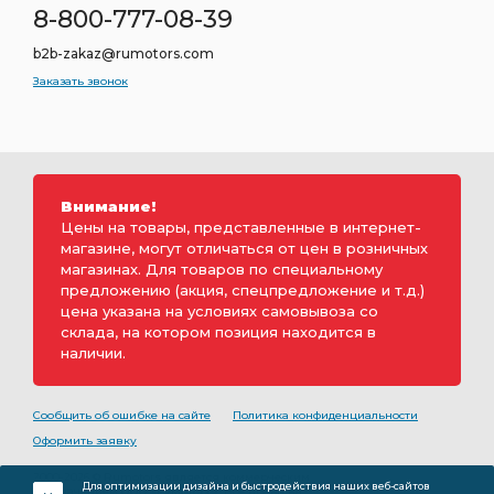
8-800-777-08-39
b2b-zakaz@rumotors.com
Заказать звонок
Внимание!
Цены на товары, представленные в интернет-
магазине, могут отличаться от цен в розничных
магазинах. Для товаров по специальному
предложению (акция, спецпредложение и т.д.)
цена указана на условиях самовывоза со
склада, на котором позиция находится в
наличии.
Сообщить об ошибке на сайте
Политика конфиденциальности
Оформить заявку
2000-2026 © Rumotors является коммерческим
Для оптимизации дизайна и быстродействия наших веб-сайтов
обозначением ООО «РуМоторс». Все права на