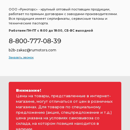
ООО «Румоторс» - крупный оптовый поставщик продукции,
работает по прямым договорам с заводами-производителями.
Вся продукция имеет сертификаты, сервисные талоны и
технические паспорта.
Работаем ПН-ПТ c 8:00 до 18:00, СБ-ВС выходной
8-800-777-08-39
b2b-zakaz@rumotors.com
Заказать звонок
Внимание!
Цены на товары, представленные в интернет-
магазине, могут отличаться от цен в розничных
магазинах. Для товаров по специальному
предложению (акция, спецпредложение и т.д.)
цена указана на условиях самовывоза со
склада, на котором позиция находится в
наличии.