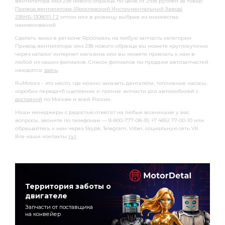
вентилятора ямз 238 нового образца по цене от 2938 рублей за товар
Привод вентилятора (Ярославский Инструментальный Завод)
238НБ-1308011-Г2
оптом или в розницу выбрав из множества
наименований.
Сделать заказ в регионе Ярославль на любую запчасть категории
Привод вентилятора ямз 238 нового образца вы можете круглосуточно
через каталог интернет магазина или вы можете приехать к нам в
любой из наших филиалов. Список филиалов по продаже автозапчастей
находятся
здесь
.
RuMotors - это место, где можно заказать двигатели, топливные насосы,
коробки передачб сцепление и прочие запчасти для автомобилей с
доставкой
по Москве и всей России.
Наши менеджеры с радостью ответят на любые возникшие у вас
вопросы, звоните по телефонам — 8-800-777-08-39, +7 4852 77-00-10 или
обращайтесь к нам через Skype, Telegram, Viber, социальную сеть VK.
Все наши контакты
тут
.
Территория заботы о
двигателе
Запчасти от поставщика
на конвейер