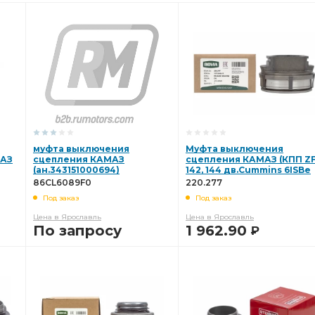
муфта выключения
Муфта выключения
МАЗ
сцепления КАМАЗ
сцепления КАМАЗ (КПП ZF
(ан.343151000694)
142, 144 дв.Cummins 6ISBe
86CL6089F0
185, 210) 3151000419 (BOVIA
86CL6089F0
220.277
220.277
Под заказ
Под заказ
Цена в Ярославль
Цена в Ярославль
По запросу
1 962.90
Р
В КОРЗИНУ
В КОРЗИНУ