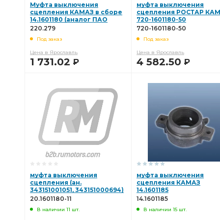
Муфта выключения
муфта выключения
сцепления КАМАЗ в сборе
сцепления РОСТАР КА
14.1601180 (аналог ПАО
720-1601180-50
КАМАЗ) (STENERS, Китай)
220.279
720-1601180-50
220.279
Под заказ
Под заказ
Цена в Ярославль
Цена в Ярославль
1 731.02
4 582.50
Р
Р
В КОРЗИНУ
В КОРЗИНУ
муфта выключения
муфта выключения
сцепления (ан.
сцепления КАМАЗ
343151001051, 343151000694)
14.1601185
20.1601180-11
20.1601180-11
14.1601185
В наличии 11 шт.
В наличии 15 шт.