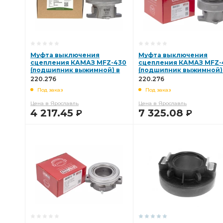
Муфта выключения
Муфта выключения
сцепления КАМАЗ MFZ-430
сцепления КАМАЗ MFZ-
(подшипник выжимной) в
(подшипник выжимной)
сборе 3151000034 (BOVIA,
сборе 3151000034 (STEN
220.276
220.276
Китай) 220.276
Китай) 220.276
Под заказ
Под заказ
Цена в Ярославль
Цена в Ярославль
4 217.45
7 325.08
Р
Р
В КОРЗИНУ
В КОРЗИНУ