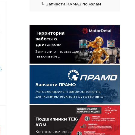
Запчасти КАМАЗ по узлам
Территория
заботы о
двигателе
Запчасти от поставщика
на конвейер
,
)
Запчасти ПРАМО
Автоэлектрика и автокомпоненты
для коммерческих и грузовых авто
Подшипники ТЕК-
КОМ
Контроль качества