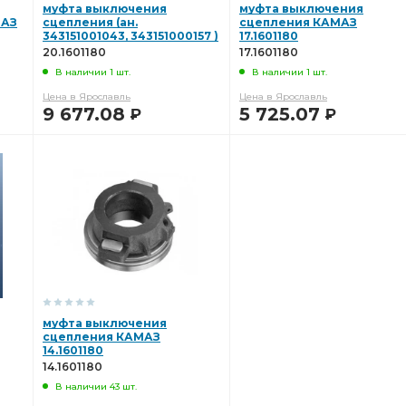
муфта выключения
муфта выключения
МАЗ
сцепления (ан.
сцепления КАМАЗ
343151001043, 343151000157 )
17.1601180
20.1601180
20.1601180
17.1601180
В наличии 1 шт.
В наличии 1 шт.
Цена в Ярославль
Цена в Ярославль
9 677.08
5 725.07
Р
Р
В КОРЗИНУ
В КОРЗИНУ
муфта выключения
сцепления КАМАЗ
14.1601180
14.1601180
В наличии 43 шт.