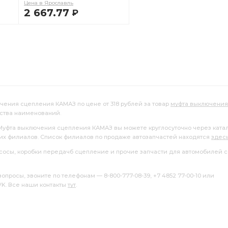
Цена в Ярославль
2 667.77
Р
В КОРЗИНУ
ючения сцепления КАМАЗ по цене от 318 рублей за товар
муфта выключения
ества наименований.
 Муфта выключения сцепления КАМАЗ вы можете круглосуточно через ката
ших филиалов. Список филиалов по продаже автозапчастей находятся
здес
насосы, коробки передачб сцепление и прочие запчасти для автомобилей с
росы, звоните по телефонам — 8-800-777-08-39, +7 4852 77-00-10 или
 VK. Все наши контакты
тут
.