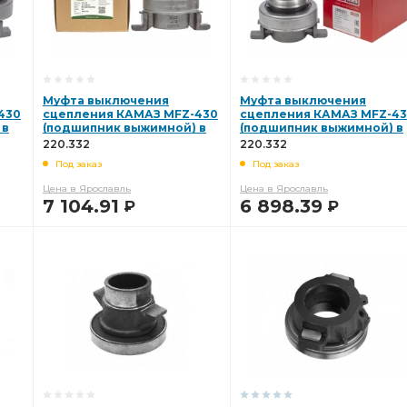
Муфта выключения
Муфта выключения
430
сцепления КАМАЗ MFZ-430
сцепления КАМАЗ MFZ-4
 в
(подшипник выжимной) в
(подшипник выжимной) в
ERS,
сборе 3151000157 (BOVIA,
сборе 3151000157 (STENERS
220.332
220.332
Китай) 220.332
Китай) 220.332
Под заказ
Под заказ
Цена в Ярославль
Цена в Ярославль
7 104.91
6 898.39
Р
Р
В КОРЗИНУ
В КОРЗИНУ