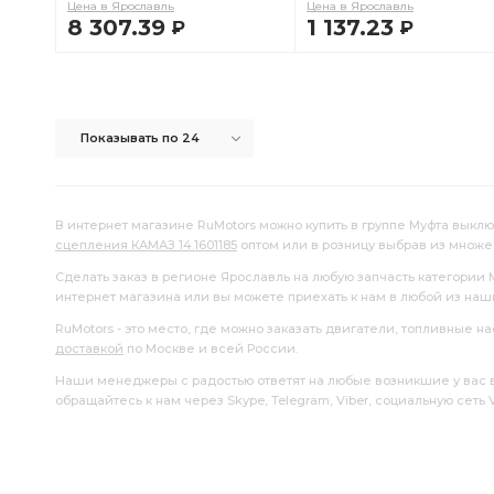
Цена в Ярославль
Цена в Ярославль
8 307.39
1 137.23
Р
Р
В КОРЗИНУ
В КОРЗИНУ
Показывать по 24
В интернет магазине RuMotors можно купить в группе Муфта выкл
сцепления КАМАЗ 14.1601185
оптом или в розницу выбрав из множ
Сделать заказ в регионе Ярославль на любую запчасть категории
интернет магазина или вы можете приехать к нам в любой из на
RuMotors - это место, где можно заказать двигатели, топливные 
доставкой
по Москве и всей России.
Наши менеджеры с радостью ответят на любые возникшие у вас воп
обращайтесь к нам через Skype, Telegram, Viber, социальную сеть