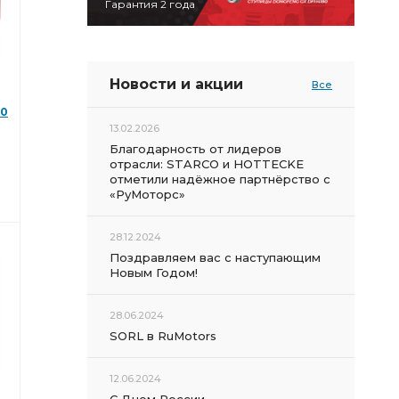
Гарантия 2 года
Новости и акции
Все
30
13.02.2026
,
Благодарность от лидеров
отрасли: STARCO и HOTTECKE
отметили надёжное партнёрство с
«РуМоторс»
28.12.2024
Поздравляем вас с наступающим
Новым Годом!
28.06.2024
SORL в RuMotors
12.06.2024