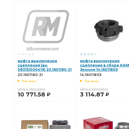
муфта выключения
муфта выключения
сцепления (ан.
сцепления в сборе КА
083151000419) 20.1601180-21
Эконом 14.1601180Э
20.1601180-21
14.1601180Э
Под заказ
Под заказ
Цена в Ярославль
Цена в Ярославль
10 771.58
3 114.87
Р
Р
В КОРЗИНУ
В КОРЗИНУ