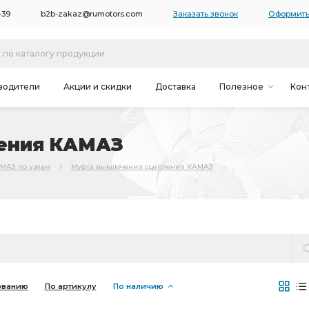
-39
b2b-zakaz@rumotors.com
Заказать звонок
Оформить
водители
Акции и скидки
Доставка
Полезное
Кон
ения КАМАЗ
АМАЗ по узлам
Муфта выключения сцепления КАМАЗ
званию
По артикулу
По наличию