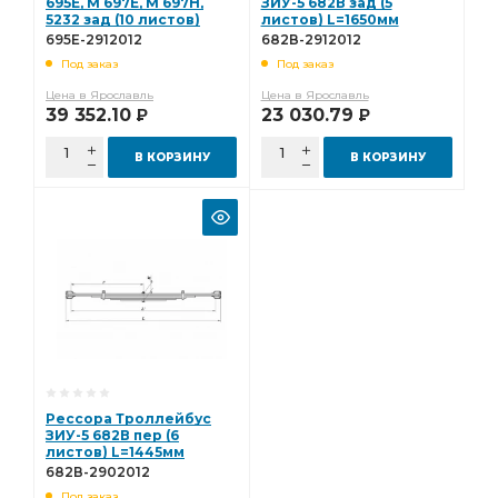
695Е, М 697Е, М 697Н,
ЗИУ-5 682В зад (5
5232 зад (10 листов)
листов) L=1650мм
695Е-2912012
682В-2912012
695Е-2912012
682В-2912012
Под заказ
Под заказ
Цена в Ярославль
Цена в Ярославль
39 352.10
23 030.79
Р
Р
В КОРЗИНУ
В КОРЗИНУ
Рессора Троллейбус
ЗИУ-5 682В пер (6
листов) L=1445мм
682В-2902012
682В-2902012
Под заказ