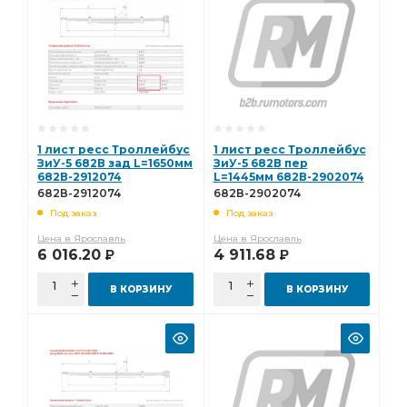
1 лист ресс Троллейбус
1 лист ресс Троллейбус
ЗиУ-5 682В зад L=1650мм
ЗиУ-5 682В пер
682В-2912074
L=1445мм 682В-2902074
682В-2912074
682В-2902074
Под заказ
Под заказ
Цена в Ярославль
Цена в Ярославль
6 016.20
4 911.68
Р
Р
В КОРЗИНУ
В КОРЗИНУ