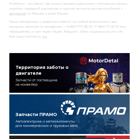
RuMotors - это место, где можно заказать двигатели, топливные насосы,
коробки передачб сцепление и прочие запчасти для автомобилей с
доставкой
по Москве и всей России.
Наши менеджеры с радостью ответят на любые возникшие у вас
вопросы, звоните по телефонам — 8-800-777-08-39, +7 4852 77-00-10 или
обращайтесь к нам через Skype, Telegram, Viber, социальную сеть VK.
Все наши контакты
тут
.
Территория заботы о
двигателе
Запчасти от поставщика
на конвейер
Запчасти ПРАМО
Автоэлектрика и автокомпоненты
для коммерческих и грузовых авто