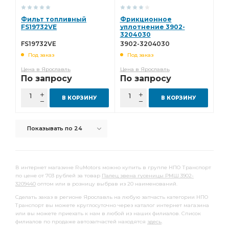
Фильт топливный
Фрикционное
FS19732VE
уплотнение 3902-
3204030
FS19732VE
3902-3204030
Под заказ
Под заказ
Цена в Ярославль
Цена в Ярославль
По запросу
По запросу
В КОРЗИНУ
В КОРЗИНУ
Показывать по 24
В интернет магазине RuMotors можно купить в группе НПО Транспорт
по цене от 703 рублей за товар
Палец звена гусеницы РМШ 3902-
3209440
оптом или в розницу выбрав из 20 наименований.
Сделать заказ в регионе Ярославль на любую запчасть категории НПО
Транспорт вы можете круглосуточно через каталог интернет магазина
или вы можете приехать к нам в любой из наших филиалов. Список
филиалов по продаже автозапчастей находятся
здесь
.