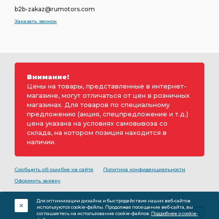
b2b-zakaz@rumotors.com
Заказать звонок
Внимание!
Цены на товары, представленные в интернет-
магазине, могут отличаться от цен в розничных
магазинах. Для товаров по специальному
предложению (акция, спецпредложение и т.д.)
цена указана на условиях самовывоза со
склада, на котором позиция находится в
наличии.
Сообщить об ошибке на сайте
Политика конфиденциальности
Оформить заявку
2000-2026 © Rumotors является коммерческим
Для оптимизации дизайна и быстродействия наших веб-сайтов
обозначением ООО «РуМоторс». Все права на
используются cookie-файлы. Продолжая посещение веб-сайта, вы
разработку принадлежат ООО «Румоторс». Не является
соглашаетесь на использование cookie-файлов.
Подробнее о cookie-
публичной офертой.