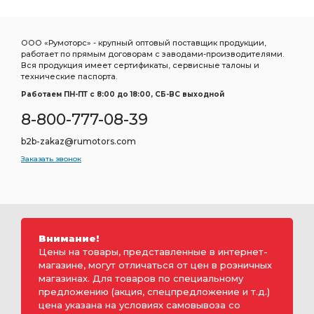
ООО «Румоторс» - крупный оптовый поставщик продукции,
работает по прямым договорам с заводами-производителями.
Вся продукция имеет сертификаты, сервисные талоны и
технические паспорта.
Работаем ПН-ПТ c 8:00 до 18:00, СБ-ВС выходной
8-800-777-08-39
b2b-zakaz@rumotors.com
Заказать звонок
Внимание!
Цены на товары, представленные в интернет-
магазине, могут отличаться от цен в розничных
магазинах. Для товаров по специальному
предложению (акция, спецпредложение и т.д.)
цена указана на условиях самовывоза со