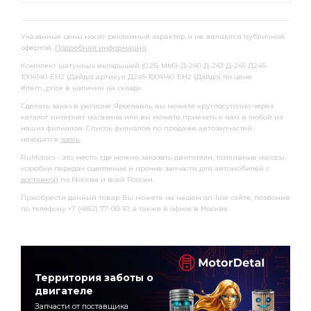
Указанные цены носят рекламный характер и не являются публичной
офертой.
Подробная информация
Комплект шатунных вкладышей (0,25) ММЗ-Д-240 Д-243 Д-245 Д245-
1004140-ЕН2 (Дайдо) артикул Д245-1004140-ЕН2 (Дайдо) по цене
#item_price в наличии на складе.
Сделать заказ в регионе Ярославль вы можете круглосуточно через
каталог интернет магазина или вы можете приехать к нам в любой из
наших филиалов. Список филиалов по продаже автозапчастей
находятся
здесь
.
RuMotors - это место, где можно заказать двигатели, топливные насосы,
коробки передач сцепление и прочие запчасти для автомобилей с
доставкой
по Москве и всей России.
Приобрести данный товар Вы можете на нашем on-line сайте, позвонив
по телефону +7 (4852) 77-00-10, а также в офисе в Москве.
Территория заботы о
двигателе
Запчасти от поставщика