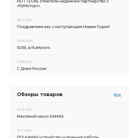
HOTTECKE отметили надёжное партнёрство с
«РуМоторс»
28.12.2024
Поздравляем вас с наступающим Новым Годом!
28.06.2024
SORL в RuMotors
12.06.2024
С Днем России
Обзоры товаров
Все
22.12.2020
Масляной насос КАМАЗ
25.11.2020
ПГУ КАМАЗ устройство и принцип работы