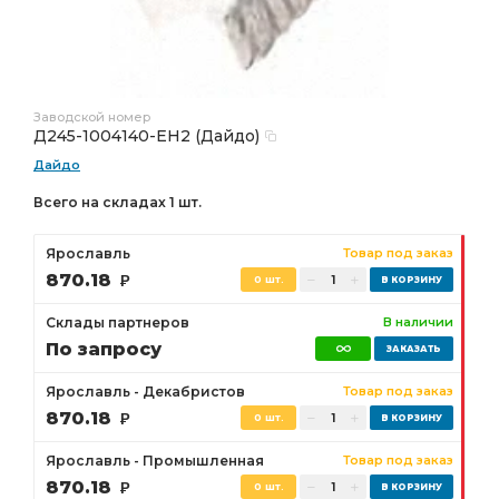
Заводской номер
Д245-1004140-ЕН2 (Дайдо)
Дайдо
Всего на складах 1 шт.
Ярославль
Товар под заказ
870.18
Р
0 шт.
Склады партнеров
В наличии
По запросу
Ярославль - Декабристов
Товар под заказ
870.18
Р
0 шт.
Ярославль - Промышленная
Товар под заказ
870.18
Р
0 шт.