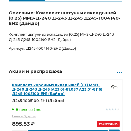
Ростов-на-Дону
Товар под заказ
905.00
Р
0 шт.
Описание: Комплект шатунных вкладышей
(0,25) ММЗ-Д-240 Д-243 Д-245 Д245-1004140-
ЕН2 (Дайдо)
Комплект шатунных вкладышей (0,25) ММЗ-Д-240 Д-243
Д-245 Д245-1004140-ЕН2 (Дайдо)
Артикул: Д245-1004140-ЕН2 (Дайдо)
Акции и распродажа
Комплект коренных вкладышей (СТ) ММЗ-
Д-240 Д-243 Д-245 (А23.01-81.037 А23.01-8116)
Д245-1005100-ЕН1 (Дайдо)
Д245-1005100-ЕН1 (Дайдо)
В наличии 2 шт.
Цена в Бузулук
895.53
Р
РАСПРОДАЖА