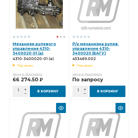
Механизм рулевого
Р/к механизма рулев.
управления 4310-
управления 4310-
3400020-01 (а)
3400020 (БАГУ)
453469.002
4310-3400020-01 (а)
453469.002
Под заказ
Под заказ
Цена в Ярославль
Цена в Ярославль
66 274.50
По запросу
Р
В КОРЗИНУ
В КОРЗИНУ