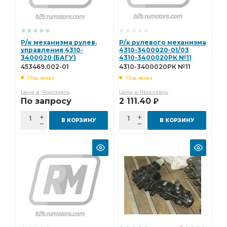
Р/к механизма рулев.
Р/к рулевого механизма
управления 4310-
4310-3400020-01/03
3400020 (БАГУ)
4310-3400020РК №11
453469.002-01
453469.002-01
4310-3400020РК №11
Под заказ
Под заказ
Цена в Ярославль
Цена в Ярославль
По запросу
2 111.40
Р
В КОРЗИНУ
В КОРЗИНУ