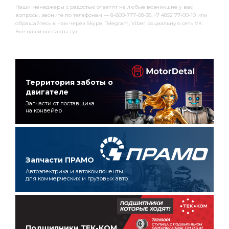
Наши менеджеры с радостью ответят на любые возникшие у вас
вопросы, звоните по телефонам — 8-800-777-08-39, +7 4852 77-00-10 или
обращайтесь к нам через Skype, Telegram, Viber, социальную сеть VK.
Все наши контакты
тут
.
Территория заботы о
двигателе
Запчасти от поставщика
на конвейер
Запчасти ПРАМО
Автоэлектрика и автокомпоненты
для коммерческих и грузовых авто
Подшипники ТЕК-КОМ