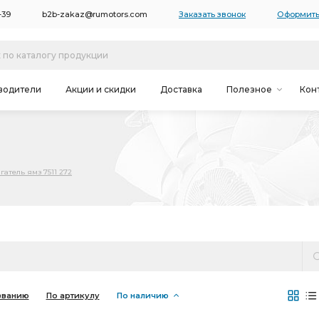
-39
b2b-zakaz@rumotors.com
Заказать звонок
Оформить
водители
Акции и скидки
Доставка
Полезное
Кон
гатель ямз 7511 272
званию
По артикулу
По наличию