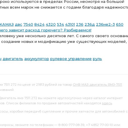
роко используются в пределах России, несмотря на большой
тных всем марок не снижается с годами благодаря надежност
КАМАЗ
двс
7540
8424
4320
534
43101
236
236д
236не2-3
650
чего зависит расход горючего? Разбираемся!
еловеку уже несколько десятков лет. С самого своего основан
 на создание новых и модификацию уже существующих моделей,
ч
двигатель
аккумулятор
рулевое управление
руль
 7511 272 по цене от 21813 рублей за товар
ОНВ МАЗ двигатель ЯМЗ-7511
нований.
вигатель ямз 7511 272 вы можете круглосуточно через каталог интернет
лов. Список филиалов по продаже автозапчастей находятся
здесь
.
насосы, коробки передачб сцепление и прочие запчасти для автомобилей с
росы, звоните по телефонам — 8-800-777-08-39, +7 4852 77-00-10 или