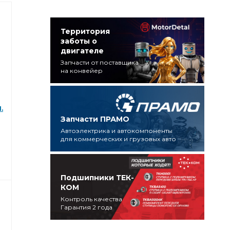
Территория
заботы о
двигателе
Запчасти от поставщика
на конвейер
.
Запчасти ПРАМО
Автоэлектрика и автокомпоненты
для коммерческих и грузовых авто
Подшипники ТЕК-
КОМ
Контроль качества
Гарантия 2 года