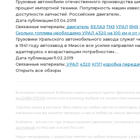
Грузовые автомобили отечественного производства ши
процент импортной техники. Популярность машин извес
доступности запчастей. Российские двигатели...
Дата публикации:
03.04.2019
Связанные материалы:
двигатель
БЕЛАЗ
ТМЗ
УРАЛ
ЯМЗ
Сколько топлива необходимо УРАЛ 4320 на 100 км и от 
Грузовики Уральского автомобильного завода служат ч
в 1941 году автозавод в Миассе все усилия направлял
адаптируясь к возрастающим потребностям....
Дата публикации:
11.02.2019
Связанные материалы:
УРАЛ
4320
КПП
коробка переда
Открыть все обзоры
В интернет магазине RuMotors можно купить в группе Двигатель ямз
642208А-1172010
оптом или в розницу выбрав из множества наиме
Сделать заказ в регионе Ярославль на любую запчасть категории Д
магазина или вы можете приехать к нам в любой из наших филиа
RuMotors - это место, где можно заказать двигатели, топливные 
доставкой
по Москве и всей России.
Наши менеджеры с радостью ответят на любые возникшие у вас воп