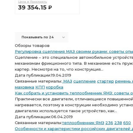
Цена в Ярославль
39 354.15
Р
В КОРЗИНУ
Показывать по 24
Обзоры товаров
Регулировка сцепления МАЗ своими руками: советы оп
Сцепление – это специальное автомобильное устройство
механизмам фрикционного типа. В механизме есть пруж
картер. Несмотря на то, что конструкция...
Дата публикации:
19.04.2019
Связанные материалы:
МАЗ
сцепление
стартер
ремень 
маховика
КПП
коробка
Как собрать и установить теплообменник ЯМЗ: советы 
Практически все двигатели, отличающиеся повышенно
нагревается, поэтому в конструкции необходимо устан
двигателях используется такое устройство, как...
Дата публикации:
06.04.2019
Связанные материалы:
теплообменник
ЯМЗ
236
238
650
Особенности и характеристики российских двигателей 