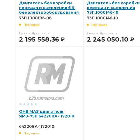
Двигатель без коробки
Двигатель без коробки
передач и сцепления 6 К.
передач и сцепления
без электрооборудования
7511.1000146-10
7511.1000186-06
7511.1000186-06
7511.1000146-10
Под заказ
Под заказ
Цена в Ярославль
Цена в Ярославль
2 195 558.36
2 245 050.10
Р
Р
В КОРЗИНУ
В КОРЗИНУ
ОНВ МАЗ двигатель
ЯМЗ-7511 642208А-1172010
642208А-1172010
Под заказ