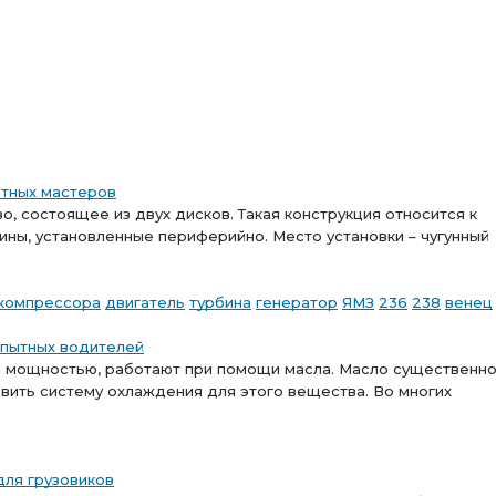
ытных мастеров
, состоящее из двух дисков. Такая конструкция относится к
ины, установленные периферийно. Место установки – чугунный
компрессора
двигатель
турбина
генератор
ЯМЗ
236
238
венец
опытных водителей
й мощностью, работают при помощи масла. Масло существенн
овить систему охлаждения для этого вещества. Во многих
для грузовиков