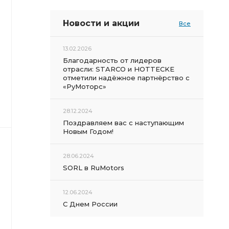
Новости и акции
Все
13.02.2026
Благодарность от лидеров
отрасли: STARCO и HOTTECKE
отметили надёжное партнёрство с
«РуМоторс»
28.12.2024
Поздравляем вас с наступающим
Новым Годом!
28.06.2024
SORL в RuMotors
12.06.2024
С Днем России