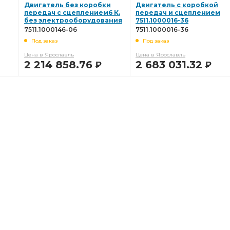
Двигатель без коробки
Двигатель с коробкой
передач с сцеплением6 К.
передач и сцеплением
без электрооборудования
7511.1000016-36
7511.1000146-06
7511.1000146-06
7511.1000016-36
Под заказ
Под заказ
Цена в Ярославль
Цена в Ярославль
2 214 858.76
2 683 031.32
Р
Р
В КОРЗИНУ
В КОРЗИНУ