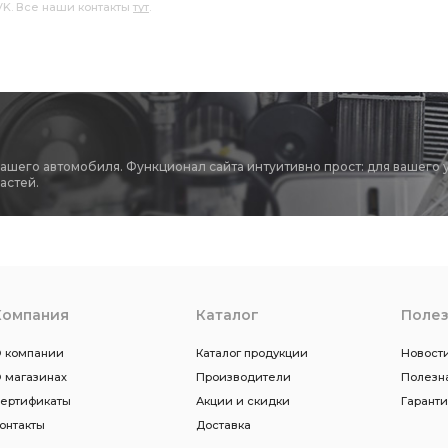
 VK. Все наши контакты
тут
.
вашего автомобиля. Функционал сайта интуитивно прост: для вашего 
астей.
Компания
Каталог
Поле
 компании
Каталог продукции
Новости
 магазинах
Производители
Полезн
ертификаты
Акции и скидки
Гарант
онтакты
Доставка