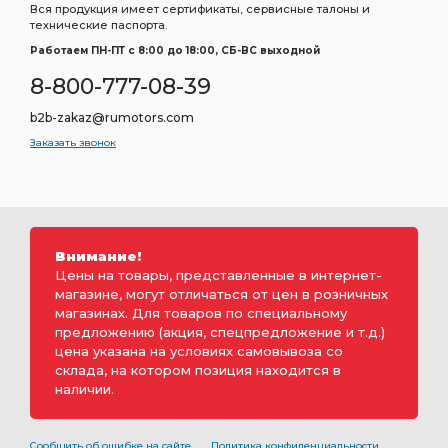
Вся продукция имеет сертификаты, сервисные талоны и
технические паспорта.
Работаем ПН-ПТ c 8:00 до 18:00, СБ-ВС выходной
8-800-777-08-39
b2b-zakaz@rumotors.com
Заказать звонок
Внимание!
Цены на товары, представленные в интернет-
магазине, могут отличаться от цен в розничных
магазинах. Для товаров по специальному
предложению (акция, спецпредложение и т.д.)
цена указана на условиях самовывоза со
склада, на котором позиция находится в
наличии.
Сообщить об ошибке на сайте
Политика конфиденциальности