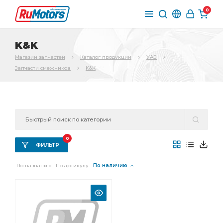
0
K&K
Магазин запчастей
Каталог продукции
УАЗ
Запчасти смежников
K&K
0
ФИЛЬТР
По названию
По артикулу
По наличию