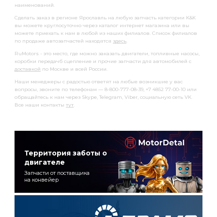
наименований.
Сделать заказ в регионе Ярославль на любую запчасть категории K&K
вы можете круглосуточно через каталог интернет магазина или вы
можете приехать к нам в любой из наших филиалов. Список филиалов
по продаже автозапчастей находятся
здесь
.
RuMotors - это место, где можно заказать двигатели, топливные насосы,
коробки передачб сцепление и прочие запчасти для автомобилей с
доставкой
по Москве и всей России.
Наши менеджеры с радостью ответят на любые возникшие у вас
вопросы, звоните по телефонам — 8-800-777-08-39, +7 4852 77-00-10 или
обращайтесь к нам через Skype, Telegram, Viber, социальную сеть VK.
Все наши контакты
тут
.
Территория заботы о
двигателе
Запчасти от поставщика
на конвейер