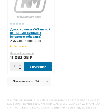
Диск колеса УАЗ литой
(R-16) КиК Секвойя
(старого образца)
7JХ16Н2 2363-00-3101015-
2363-00-3101015-10
10
Под заказ
Цена в Ярославль
11 083.08
Р
В КОРЗИНУ
Показывать по 24
В интернет магазине RuMotors можно купить в группе K&K по цене от
5312 рублей за товар
ДИСК ЛИТОЙ 7JXR16H2 ET-35 5X139,7 (ДЛЯ А/М УАЗ
ПАТРИОТ, ПИКАП) 3163-00-3101015-10
оптом или в розницу выбрав из 1