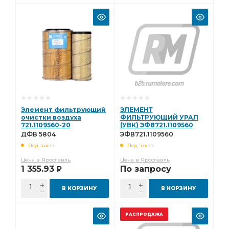
Элемент фильтрующий
ЭЛЕМЕНТ
очистки воздуха
ФИЛЬТРУЮЩИЙ УРАЛ
721.1109560-20
(УВК) ЭФВ721.1109560
(комплект) ДФВ 5804
ДФВ 5804
ЭФВ721.1109560
Под заказ
Под заказ
Цена в Ярославль
Цена в Ярославль
1 355.93
По запросу
Р
В КОРЗИНУ
В КОРЗИНУ
РАСПРОДАЖА