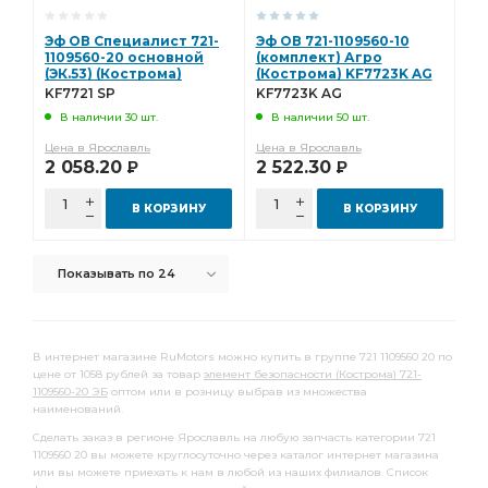
Эф ОВ Специалист 721-
Эф ОВ 721-1109560-10
1109560-20 основной
(комплект) Агро
(ЭК.53) (Кострома)
(Кострома) KF7723K AG
KF7721 SP
KF7721 SP
KF7723K AG
В наличии 30 шт.
В наличии 50 шт.
Цена в Ярославль
Цена в Ярославль
2 058.20
2 522.30
Р
Р
В КОРЗИНУ
В КОРЗИНУ
Показывать по 24
В интернет магазине RuMotors можно купить в группе 721 1109560 20 по
цене от 1058 рублей за товар
элемент безопасности (Кострома) 721-
1109560-20 ЭБ
оптом или в розницу выбрав из множества
наименований.
Сделать заказ в регионе Ярославль на любую запчасть категории 721
1109560 20 вы можете круглосуточно через каталог интернет магазина
или вы можете приехать к нам в любой из наших филиалов. Список