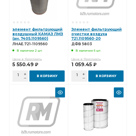
элемент фильтрующий
Элемент фильтрующий
воздушный КАМАЗ ЛМЗ
очистки воздуха
(ан. 7405.1109560)
721.1109560-20
ЛНАЕ.721-1109560
(основной) ДФВ 5803
ЛНАЕ.721-1109560
ДФВ 5803
В наличии 2 шт.
В наличии 6 шт.
Цена в Ярославль
Цена в Ярославль
5 550.49
1 059.45
Р
Р
В КОРЗИНУ
В КОРЗИНУ