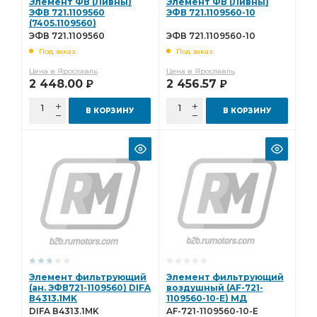
Элемент ФВ (Ливны)
Элемент ФВ (Ливны)
ЭФВ 721.1109560
ЭФВ 721.1109560-10
(7405.1109560)
ЭФВ 721.1109560
ЭФВ 721.1109560-10
(7405.1109560)
Под заказ
Под заказ
Цена в Ярославль
Цена в Ярославль
2 448.00
2 456.57
Р
Р
В КОРЗИНУ
В КОРЗИНУ
Элемент фильтрующий
Элемент фильтрующий
(ан. ЭФВ721-1109560) DIFA
воздушный (AF-721-
В4313.1MK
1109560-10-E) МД
(Эксперт) AF-721-
DIFA В4313.1MK
AF-721-1109560-10-E