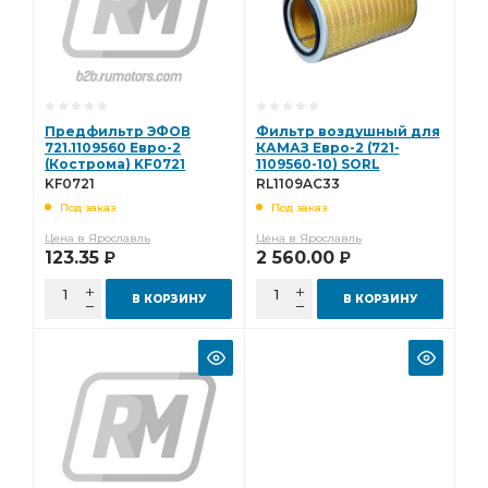
Предфильтр ЭФОВ
Фильтр воздушный для
721.1109560 Евро-2
КАМАЗ Евро-2 (721-
(Кострома) KF0721
1109560-10) SORL
RL1109AC33
KF0721
RL1109AC33
Под заказ
Под заказ
Цена в Ярославль
Цена в Ярославль
123.35
2 560.00
Р
Р
В КОРЗИНУ
В КОРЗИНУ