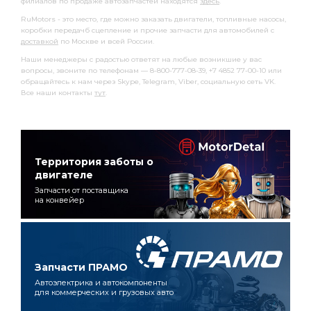
филиалов по продаже автозапчастей находятся
здесь
.
RuMotors - это место, где можно заказать двигатели, топливные насосы,
коробки передачб сцепление и прочие запчасти для автомобилей с
доставкой
по Москве и всей России.
Наши менеджеры с радостью ответят на любые возникшие у вас
вопросы, звоните по телефонам — 8-800-777-08-39, +7 4852 77-00-10 или
обращайтесь к нам через Skype, Telegram, Viber, социальную сеть VK.
Все наши контакты
тут
.
Территория заботы о
двигателе
Запчасти от поставщика
на конвейер
Запчасти ПРАМО
Автоэлектрика и автокомпоненты
для коммерческих и грузовых авто