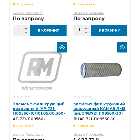
1109560-10-E
Под заказ
Под заказ
Цена в Ярославль
Цена в Ярославль
По запросу
По запросу
В КОРЗИНУ
В КОРЗИНУ
Элемент фильтрующий
элемент фильтрующий
воздушный (AF-721-
воздушный КАМАЗ ЛМЗ
1109560-10/101.05.00.360-
(ан. ЭФВ721.1109560-30)
E) МД (Эксперт)
ЛНАЕ.721-1109560-10
AF-721-1109560-
ЛНАЕ.721-1109560-10
комплект AF-721-
10/101.05.00.360-E
Под заказ
Под заказ
1109560-10/101.05.00.360-
E
Цена в Ярославль
Цена в Ярославль