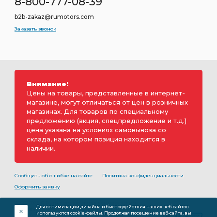
8-800-777-08-39
b2b-zakaz@rumotors.com
Заказать звонок
Внимание!
Цены на товары, представленные в интернет-
магазине, могут отличаться от цен в розничных
магазинах. Для товаров по специальному
предложению (акция, спецпредложение и т.д.)
цена указана на условиях самовывоза со
склада, на котором позиция находится в
наличии.
Сообщить об ошибке на сайте
Политика конфиденциальности
Оформить заявку
2000-2026 © Rumotors является коммерческим
Для оптимизации дизайна и быстродействия наших веб-сайтов
обозначением ООО «РуМоторс». Все права на
используются cookie-файлы. Продолжая посещение веб-сайта, вы
разработку принадлежат ООО «Румоторс». Не является