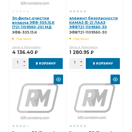
Эл.фильт.очистки
элемент безопасности
воздуха ЭФВ-305.15.К
КАМАЗ (Е-2) ЛААЗ
(721-1109560-20) МД
ЭФВ721-1109560-30
(комплект) (Эксперт)
ЭФВ-305.15.К
ЭФВ721-1109560-30
ЭФВ-305.15.К
Под заказ
Под заказ
Цена в Ярославль
Цена в Ярославль
4 136.40
1 280.95
Р
Р
В КОРЗИНУ
В КОРЗИНУ