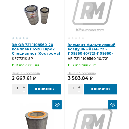
Эф ОВ 721-1109560-20
Элемент фильтрующий
комплект 6520 Евро2
воздушный (AF-721-
Специалист (Кострома)
1109560-10/721-1109560-
KF7721K SP
30-E) МД (Эксперт)
KF7721K SP
AF-721-1109560-10/721-
комплект AF-721-
1109560-30-E
В наличии 1 шт.
В наличии 2 шт.
1109560-10/721-1109560-
30-E
Цена в Ярославль
Цена в Ярославль
2 667.61
3 583.84
Р
Р
В КОРЗИНУ
В КОРЗИНУ