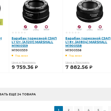
Н
Барабан тормозной СЗАП
Барабан тормозной СЗАП
L1 12т. (А3201) MARSHALL
L1 8т. (A0804) MARSHALL
M1900559
M1900558
M1900559
M1900558
Под заказ
Под заказ
Цена в Ярославль
Цена в Ярославль
9 759.36
7 882.56
Р
Р
В КОРЗИНУ
В КОРЗИНУ
ЗАТЬ ЕЩЕ 24 ТОВАРА
...
1
2
3
4
5