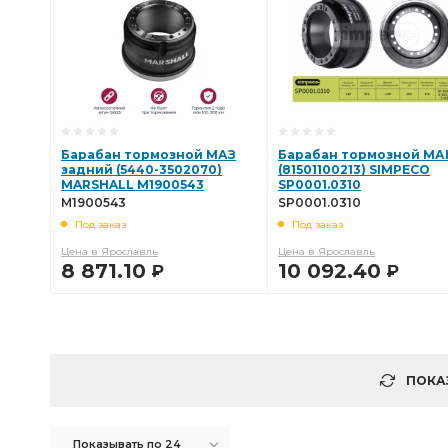
Барабан тормозной МАЗ
Барабан тормозной МА
задний (5440-3502070)
(81501100213) SIMPECO
MARSHALL M1900543
SP0001.0310
M1900543
SP0001.0310
Под заказ
Под заказ
Цена в Ярославль
Цена в Ярославль
8 871.10
10 092.40
Р
Р
В КОРЗИНУ
В КОРЗИНУ
ПОКА
Показывать по 24