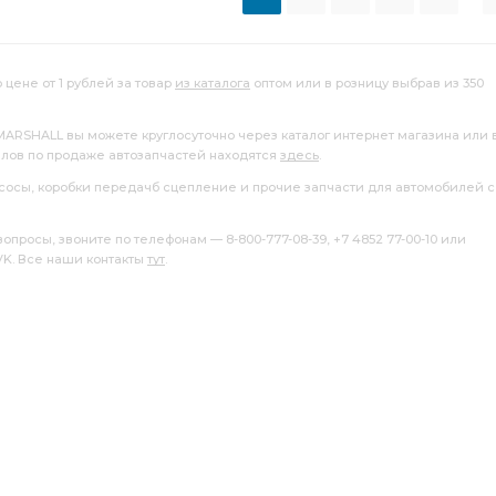
 цене от 1 рублей за товар
из каталога
оптом или в розницу выбрав из 350
 MARSHALL вы можете круглосуточно через каталог интернет магазина или 
алов по продаже автозапчастей находятся
здесь
.
насосы, коробки передачб сцепление и прочие запчасти для автомобилей с
росы, звоните по телефонам — 8-800-777-08-39, +7 4852 77-00-10 или
 VK. Все наши контакты
тут
.