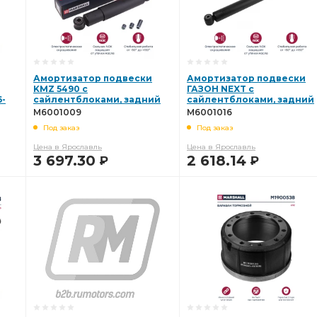
Амортизатор подвески
Амортизатор подвески
KMZ 5490 с
ГАЗОН NEXT с
6-
сайлентблоками, задний
сайлентблоками, задний
мост (П50.11.2905005-31)
мост (С40R13.2915004)
M6001009
M6001016
MARSHALL M6001009
MARSHALL M6001016
Под заказ
Под заказ
Цена в Ярославль
Цена в Ярославль
3 697.30
2 618.14
Р
Р
В КОРЗИНУ
В КОРЗИНУ