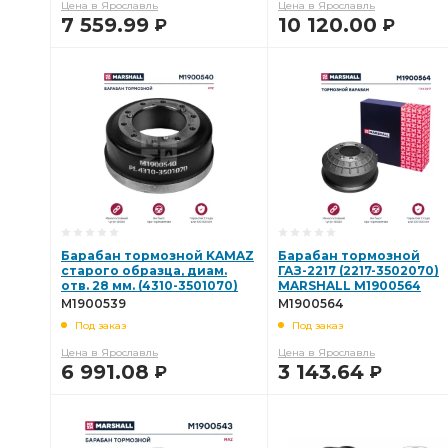
Цена в Ярославль
Цена в Ярославль
7 559.99
10 120.00
Р
Р
В КОРЗИНУ
В КОРЗИНУ
Барабан тормозной KAMAZ
Барабан тормозной
старого образца, диам.
ГАЗ-2217 (2217-3502070)
отв. 28 мм. (4310-3501070)
MARSHALL M1900564
MARSHALL M1900539
M1900539
M1900564
Под заказ
Под заказ
Цена в Ярославль
Цена в Ярославль
6 991.08
3 143.64
Р
Р
В КОРЗИНУ
В КОРЗИНУ