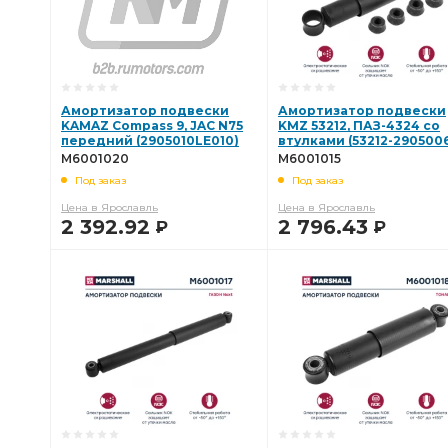
Амортизатор подвески
Амортизатор подвески
KAMAZ Compass 9, JAC N75
KMZ 53212, ПАЗ-4324 со
передний (2905010LE010)
втулками (53212-290500
MARSHALL M6001020
02, УЛИГ45299500160)
M6001020
M6001015
MARSHALL M6001015
Под заказ
Под заказ
Цена в Ярославль
Цена в Ярославль
2 392.92
2 796.43
Р
Р
В КОРЗИНУ
В КОРЗИНУ