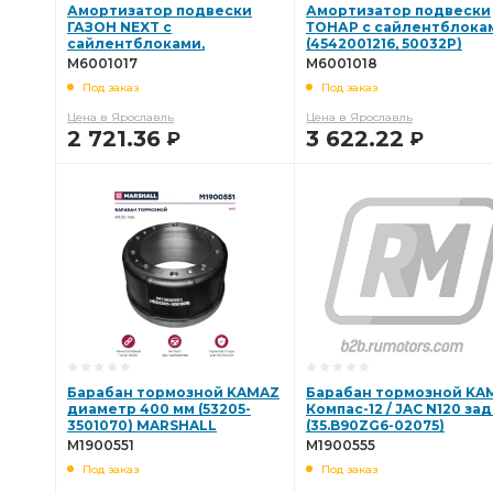
Амортизатор подвески
Амортизатор подвески
ГАЗОН NEXT с
ТОНАР с сайлентблока
сайлентблоками,
(4542001216, 50032P)
передняя ось
MARSHALL M6001018
M6001017
M6001018
(С40R13.2905004) MARSHALL
Под заказ
Под заказ
M6001017
Цена в Ярославль
Цена в Ярославль
2 721.36
3 622.22
Р
Р
В КОРЗИНУ
В КОРЗИНУ
Барабан тормозной KAMAZ
Барабан тормозной KA
диаметр 400 мм (53205-
Компас-12 / JAC N120 за
3501070) MARSHALL
(35.B90ZG6-02075)
M1900551
MARSHALL M1900555
M1900551
M1900555
Под заказ
Под заказ