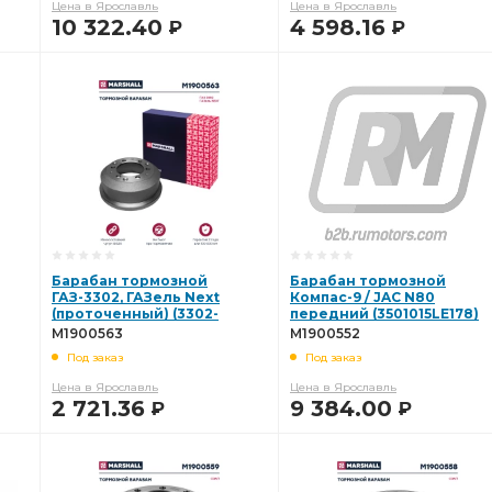
Цена в Ярославль
Цена в Ярославль
10 322.40
4 598.16
Р
Р
В КОРЗИНУ
В КОРЗИНУ
Барабан тормозной
Барабан тормозной
ГАЗ-3302, ГАЗель Next
Компас-9 / JAC N80
(проточенный) (3302-
передний (3501015LE178)
3502070) MARSHALL
MARSHALL M1900552
M1900563
M1900552
M1900563
Под заказ
Под заказ
Цена в Ярославль
Цена в Ярославль
2 721.36
9 384.00
Р
Р
В КОРЗИНУ
В КОРЗИНУ