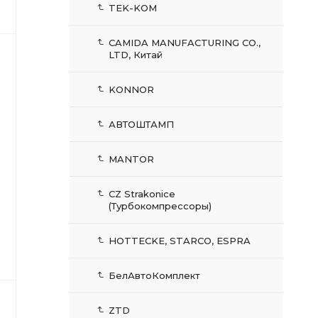
TEK-KOM
CAMIDA MANUFACTURING CO.,
LTD, Китай
KONNOR
АВТОШТАМП
MANTOR
CZ Strakonice
(Турбокомпрессоры)
HOTTECKE, STARCO, ESPRA
БелАвтоКомплект
ZTD