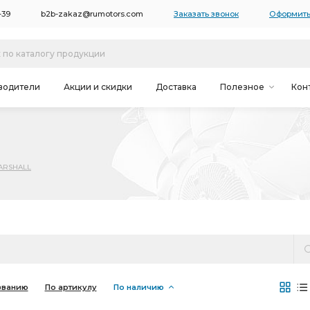
-39
b2b-zakaz@rumotors.com
Заказать звонок
Оформить
водители
Акции и скидки
Доставка
Полезное
Кон
ARSHALL
званию
По артикулу
По наличию