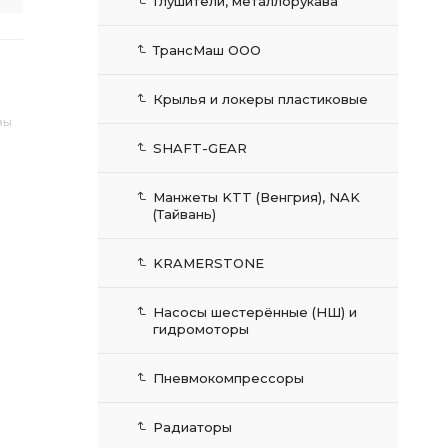
Глушители, металлорукава
ТрансМаш ООО
Крылья и локеры пластиковые
вы
SHAFT-GEAR
Манжеты KTT (Венгрия), NAK
(Тайвань)
KRAMERSTONE
Насосы шестерённые (НШ) и
гидромоторы
Пневмокомпрессоры
Радиаторы