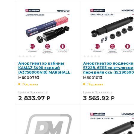
Амортизатор кабины
Амортизатор подвески
KAMAZ 5490 задний
53228, 65115 со втулками
(A3758900419) MARSHALL
передняя ось (15.290500
M6000793
11) MARSHALL M6001013
M6000793
M6001013
Под заказ
Под заказ
Цена в Ярославль
Цена в Ярославль
2 833.97
3 565.92
Р
Р
В КОРЗИНУ
В КОРЗИНУ